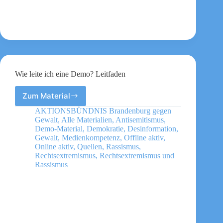
Wie leite ich eine Demo? Leitfaden
Zum Material
Wie
leite
AKTIONSBÜNDNIS Brandenburg gegen
ich
Gewalt
,
Alle Materialien
,
Antisemitismus
,
eine
Demo-Material
,
Demokratie
,
Desinformation
,
Demo?
Gewalt
,
Medienkompetenz
,
Offline aktiv
,
Online aktiv
,
Quellen
,
Rassismus
,
Leitfaden
Rechtsextremismus
,
Rechtsextremismus und
Rassismus