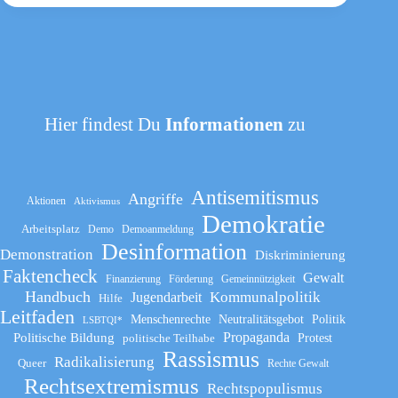
Hier findest Du
Informationen
zu
Antisemitismus
Angriffe
Aktionen
Aktivismus
Demokratie
Arbeitsplatz
Demo
Demoanmeldung
Desinformation
Demonstration
Diskriminierung
Faktencheck
Gewalt
Finanzierung
Förderung
Gemeinnützigkeit
Handbuch
Kommunalpolitik
Jugendarbeit
Hilfe
Leitfaden
Menschenrechte
Neutralitätsgebot
Politik
LSBTQI*
Propaganda
Politische Bildung
politische Teilhabe
Protest
Rassismus
Radikalisierung
Queer
Rechte Gewalt
Rechtsextremismus
Rechtspopulismus