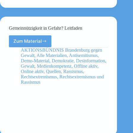
Gemeinnützigkeit in Gefahr? Leitfaden
Zum Material
Gemeinnützigkeit
in
AKTIONSBÜNDNIS Brandenburg gegen
Gefahr?
Gewalt
,
Alle Materialien
,
Antisemitismus
,
Leitfaden
Demo-Material
,
Demokratie
,
Desinformation
,
Gewalt
,
Medienkompetenz
,
Offline aktiv
,
Online aktiv
,
Quellen
,
Rassismus
,
Rechtsextremismus
,
Rechtsextremismus und
Rassismus