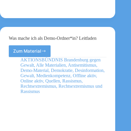
Was mache ich als Demo-Ordner*in? Leitfaden
Zum Material
Was
mache
AKTIONSBÜNDNIS Brandenburg gegen
ich
Gewalt
,
Alle Materialien
,
Antisemitismus
,
als
Demo-Material
,
Demokratie
,
Desinformation
,
Demo-
Gewalt
,
Medienkompetenz
,
Offline aktiv
,
Online aktiv
,
Quellen
,
Rassismus
,
Ordner*in?
Rechtsextremismus
,
Rechtsextremismus und
Leitfaden
Rassismus