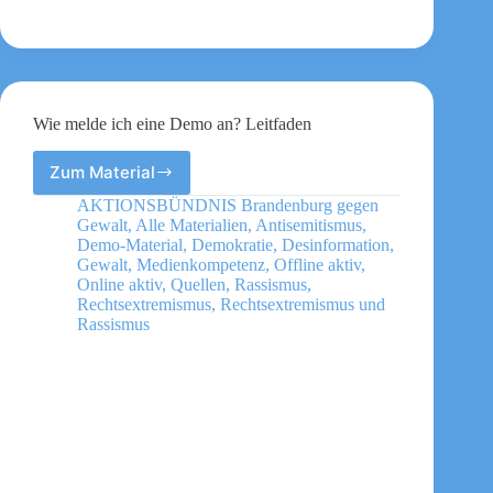
Wie melde ich eine Demo an? Leitfaden
Zum Material
Wie
melde
AKTIONSBÜNDNIS Brandenburg gegen
ich
Gewalt
,
Alle Materialien
,
Antisemitismus
,
eine
Demo-Material
,
Demokratie
,
Desinformation
,
Demo
Gewalt
,
Medienkompetenz
,
Offline aktiv
,
Online aktiv
,
Quellen
,
Rassismus
,
an?
Rechtsextremismus
,
Rechtsextremismus und
Leitfaden
Rassismus