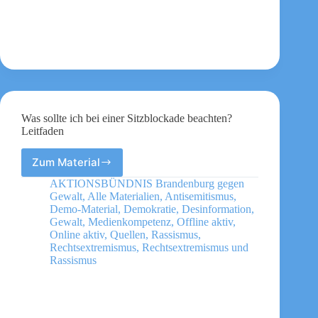
woher
Spenden
und
Förderungen
für
eigene
Aktionen
kommen
können
Was sollte ich bei einer Sitzblockade beachten?
Leitfaden
Zum Material
Was
sollte
AKTIONSBÜNDNIS Brandenburg gegen
ich
Gewalt
,
Alle Materialien
,
Antisemitismus
,
bei
Demo-Material
,
Demokratie
,
Desinformation
,
einer
Gewalt
,
Medienkompetenz
,
Offline aktiv
,
Online aktiv
,
Quellen
,
Rassismus
,
Sitzblockade
Rechtsextremismus
,
Rechtsextremismus und
beachten?
Rassismus
Leitfaden