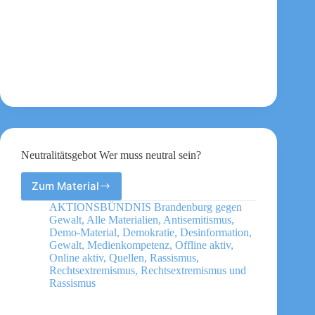
Neutralitätsgebot Wer muss neutral sein?
Zum Material
Neutralitätsgebot
Wer
AKTIONSBÜNDNIS Brandenburg gegen
muss
Gewalt
,
Alle Materialien
,
Antisemitismus
,
neutral
Demo-Material
,
Demokratie
,
Desinformation
,
sein?
Gewalt
,
Medienkompetenz
,
Offline aktiv
,
Online aktiv
,
Quellen
,
Rassismus
,
Rechtsextremismus
,
Rechtsextremismus und
Rassismus