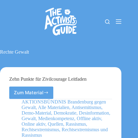
Zum
Inhalt
springen
The
Keine
Activists
Ergebnisse
Guide
Material-
Archiv
Rechte Gewalt
Downloads
Cookie-
Richtlinie
(EU)
Zehn Punkte für Zivilcourage Leitfaden
Impressum
Zum Material
Zehn
Punkte
AKTIONSBÜNDNIS Brandenburg gegen
für
Gewalt
,
Alle Materialien
,
Antisemitismus
,
Zivilcourage
Demo-Material
,
Demokratie
,
Desinformation
,
Leitfaden
Gewalt
,
Medienkompetenz
,
Offline aktiv
,
Online aktiv
,
Quellen
,
Rassismus
,
Rechtsextremismus
,
Rechtsextremismus und
Rassismus