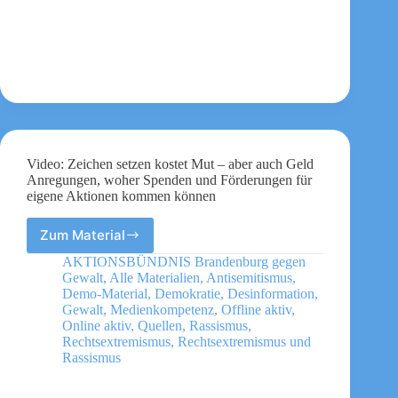
Video: Zeichen setzen kostet Mut – aber auch Geld
Anregungen, woher Spenden und Förderungen für
eigene Aktionen kommen können
Zum Material
Video:
Zeichen
AKTIONSBÜNDNIS Brandenburg gegen
setzen
Gewalt
,
Alle Materialien
,
Antisemitismus
,
kostet
Demo-Material
,
Demokratie
,
Desinformation
,
Mut
Gewalt
,
Medienkompetenz
,
Offline aktiv
,
Online aktiv
,
Quellen
,
Rassismus
,
–
Rechtsextremismus
,
Rechtsextremismus und
aber
Rassismus
auch
Geld
Anregungen,