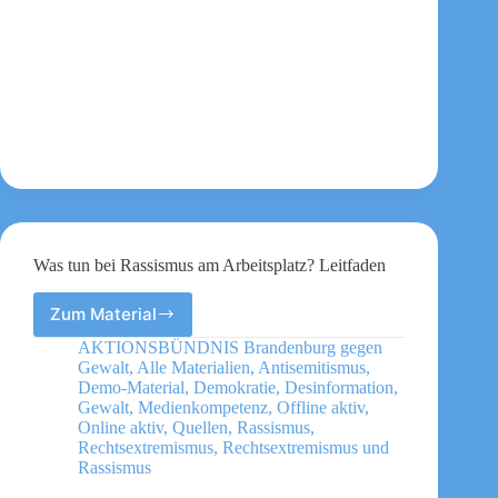
Was tun bei Rassismus am Arbeitsplatz? Leitfaden
Zum Material
Was
tun
AKTIONSBÜNDNIS Brandenburg gegen
bei
Gewalt
,
Alle Materialien
,
Antisemitismus
,
Rassismus
Demo-Material
,
Demokratie
,
Desinformation
,
am
Gewalt
,
Medienkompetenz
,
Offline aktiv
,
Online aktiv
,
Quellen
,
Rassismus
,
Arbeitsplatz?
Rechtsextremismus
,
Rechtsextremismus und
Leitfaden
Rassismus