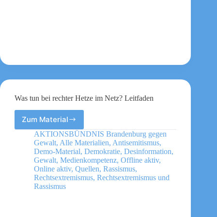
Was tun bei rechter Hetze im Netz? Leitfaden
Zum Material
Was
tun
AKTIONSBÜNDNIS Brandenburg gegen
bei
Gewalt
,
Alle Materialien
,
Antisemitismus
,
rechter
Demo-Material
,
Demokratie
,
Desinformation
,
Hetze
Gewalt
,
Medienkompetenz
,
Offline aktiv
,
Online aktiv
,
Quellen
,
Rassismus
,
im
Rechtsextremismus
,
Rechtsextremismus und
Netz?
Rassismus
Leitfaden