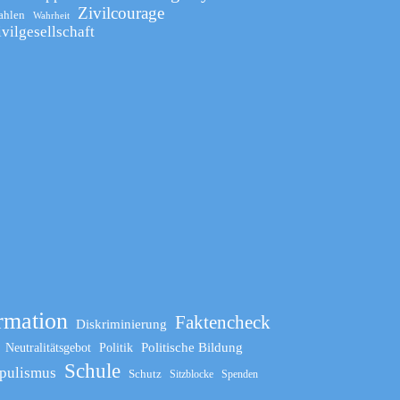
Zivilcourage
ahlen
Wahrheit
ivilgesellschaft
rmation
Faktencheck
Diskriminierung
Politische Bildung
Neutralitätsgebot
Politik
Schule
pulismus
Schutz
Sitzblocke
Spenden