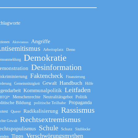
chlagworte
Angriffe
tionen
Aktivismus
ntisemitismus
Arbeitsplatz
Demo
Demokratie
moanmeldung
Desinformation
emonstration
Faktencheck
iskriminierung
Finanzierung
Handbuch
Gewalt
Hilfe
rderung
Gemeinnützigkeit
Leitfaden
Kommunalpolitik
ugendarbeit
Menschenrechte
Neutralitätsgebot
Politik
BTQI*
Propaganda
litische Bildung
politische Teilhabe
Rassismus
Radikalisierung
otest
Queer
Rechtsextremismus
chte Gewalt
Schule
echtspopulismus
Schutz
Sitzblocke
Verschwörungsmythen
Tipps
enden