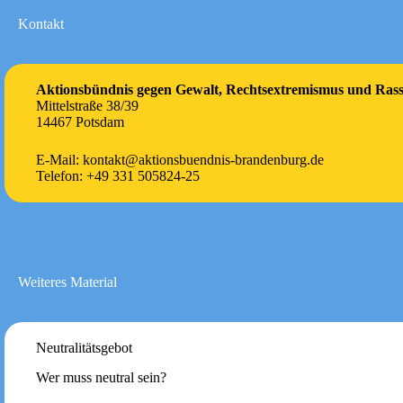
Kontakt
Aktionsbündnis gegen Gewalt, Rechtsextremismus und Ras
Mittelstraße 38/39
14467 Potsdam
E-Mail: kontakt@aktionsbuendnis-brandenburg.de
Telefon: +49 331 505824-25
Weiteres Material
Neutralitätsgebot
Wer muss neutral sein?