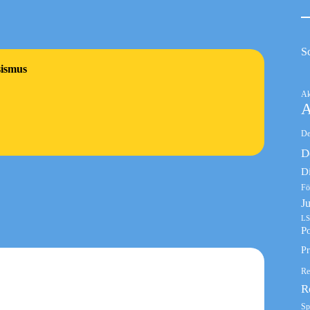
S
sismus
Ak
A
De
D
D
Fö
J
LS
Po
Pr
Re
R
Sp