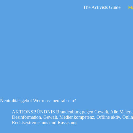
Zum
The Activists Guide
Ma
Inhalt
springen
Keine
Ergebnisse
Neutralitätsgebot Wer muss neutral sein?
AKTIONSBÜNDNIS Brandenburg gegen Gewalt
,
Alle Materia
Desinformation
,
Gewalt
,
Medienkompetenz
,
Offline aktiv
,
Onlin
Rechtsextremismus und Rassismus