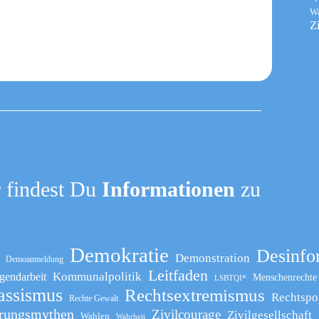
W
Z
 findest Du
Informationen
zu
Demokratie
Desinfo
Demonstration
Demoanmeldung
Leitfaden
Kommunalpolitik
gendarbeit
Menschenrechte
LSBTQI*
assismus
Rechtsextremismus
Rechtspo
Rechte Gewalt
rungsmythen
Zivilcourage
Zivilgesellschaft
Wahlen
Wahrheit