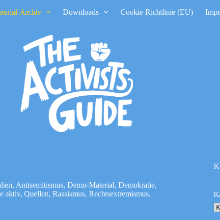
terial-Archiv
Downloads
Cookie-Richtlinie (EU)
Imp
K
lien
,
Antisemitismus
,
Demo-Material
,
Demokratie
,
e aktiv
,
Quellen
,
Rassismus
,
Rechtsextremismus
,
K