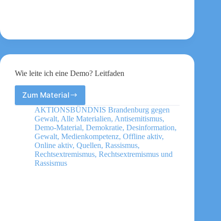
Wie leite ich eine Demo? Leitfaden
Zum Material
Wie
leite
AKTIONSBÜNDNIS Brandenburg gegen
ich
Gewalt
,
Alle Materialien
,
Antisemitismus
,
eine
Demo-Material
,
Demokratie
,
Desinformation
,
Demo?
Gewalt
,
Medienkompetenz
,
Offline aktiv
,
Online aktiv
,
Quellen
,
Rassismus
,
Leitfaden
Rechtsextremismus
,
Rechtsextremismus und
Rassismus