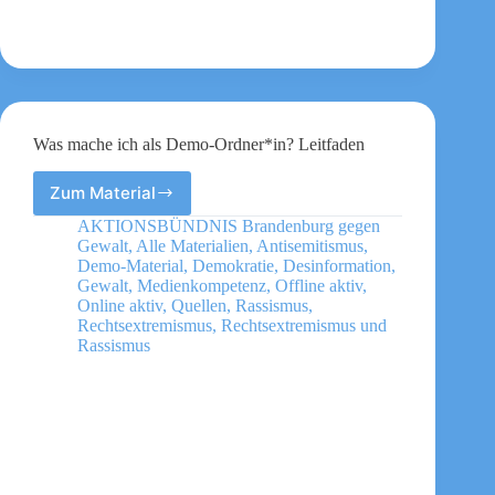
Was mache ich als Demo-Ordner*in? Leitfaden
Zum Material
Was
mache
AKTIONSBÜNDNIS Brandenburg gegen
ich
Gewalt
,
Alle Materialien
,
Antisemitismus
,
als
Demo-Material
,
Demokratie
,
Desinformation
,
Demo-
Gewalt
,
Medienkompetenz
,
Offline aktiv
,
Online aktiv
,
Quellen
,
Rassismus
,
Ordner*in?
Rechtsextremismus
,
Rechtsextremismus und
Leitfaden
Rassismus