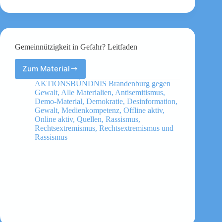
Gemeinnützigkeit in Gefahr? Leitfaden
Zum Material
Gemeinnützigkeit
in
AKTIONSBÜNDNIS Brandenburg gegen
Gefahr?
Gewalt
,
Alle Materialien
,
Antisemitismus
,
Leitfaden
Demo-Material
,
Demokratie
,
Desinformation
,
Gewalt
,
Medienkompetenz
,
Offline aktiv
,
Online aktiv
,
Quellen
,
Rassismus
,
Rechtsextremismus
,
Rechtsextremismus und
Rassismus