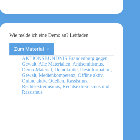
Wie melde ich eine Demo an? Leitfaden
Zum Material
Wie
melde
AKTIONSBÜNDNIS Brandenburg gegen
ich
Gewalt
,
Alle Materialien
,
Antisemitismus
,
eine
Demo-Material
,
Demokratie
,
Desinformation
,
Demo
Gewalt
,
Medienkompetenz
,
Offline aktiv
,
Online aktiv
,
Quellen
,
Rassismus
,
an?
Rechtsextremismus
,
Rechtsextremismus und
Leitfaden
Rassismus