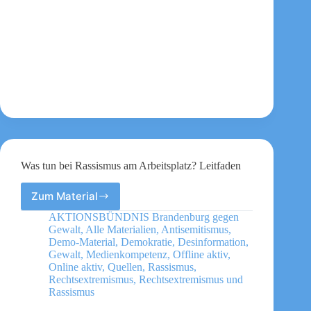
Was tun bei Rassismus am Arbeitsplatz? Leitfaden
Zum Material
Was
tun
AKTIONSBÜNDNIS Brandenburg gegen
bei
Gewalt
,
Alle Materialien
,
Antisemitismus
,
Rassismus
Demo-Material
,
Demokratie
,
Desinformation
,
am
Gewalt
,
Medienkompetenz
,
Offline aktiv
,
Online aktiv
,
Quellen
,
Rassismus
,
Arbeitsplatz?
Rechtsextremismus
,
Rechtsextremismus und
Leitfaden
Rassismus