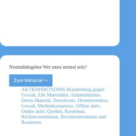
Neutralitätsgebot Wer muss neutral sein?
Zum Material
Neutralitätsgebot
Wer
AKTIONSBÜNDNIS Brandenburg gegen
muss
Gewalt
,
Alle Materialien
,
Antisemitismus
,
neutral
Demo-Material
,
Demokratie
,
Desinformation
,
sein?
Gewalt
,
Medienkompetenz
,
Offline aktiv
,
Online aktiv
,
Quellen
,
Rassismus
,
Rechtsextremismus
,
Rechtsextremismus und
Rassismus