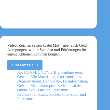
Video: Zeichen setzen kostet Mut – aber auch Geld
Anregungen, woher Spenden und Förderungen für
eigene Aktionen kommen können
Zum Material
Video:
Zeichen
AKTIONSBÜNDNIS Brandenburg gegen
setzen
Gewalt
,
Alle Materialien
,
Antisemitismus
,
kostet
Demo-Material
,
Demokratie
,
Desinformation
,
Mut
Gewalt
,
Medienkompetenz
,
Offline aktiv
,
Online aktiv
,
Quellen
,
Rassismus
,
–
Rechtsextremismus
,
Rechtsextremismus und
aber
Rassismus
auch
Geld
Anregungen,