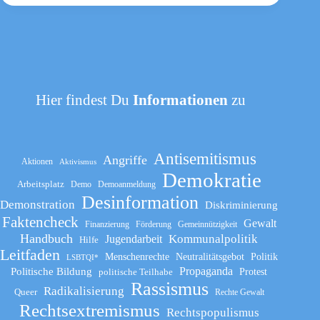
Hier findest Du
Informationen
zu
Antisemitismus
Angriffe
Aktionen
Aktivismus
Demokratie
Arbeitsplatz
Demo
Demoanmeldung
Desinformation
Demonstration
Diskriminierung
Faktencheck
Gewalt
Finanzierung
Förderung
Gemeinnützigkeit
Handbuch
Kommunalpolitik
Jugendarbeit
Hilfe
Leitfaden
Menschenrechte
Neutralitätsgebot
Politik
LSBTQI*
Propaganda
Politische Bildung
politische Teilhabe
Protest
Rassismus
Radikalisierung
Queer
Rechte Gewalt
Rechtsextremismus
Rechtspopulismus