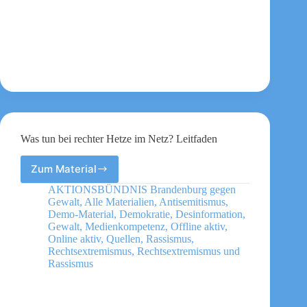
Was tun bei rechter Hetze im Netz? Leitfaden
Zum Material
Was
tun
AKTIONSBÜNDNIS Brandenburg gegen
bei
Gewalt
,
Alle Materialien
,
Antisemitismus
,
rechter
Demo-Material
,
Demokratie
,
Desinformation
,
Hetze
Gewalt
,
Medienkompetenz
,
Offline aktiv
,
Online aktiv
,
Quellen
,
Rassismus
,
im
Rechtsextremismus
,
Rechtsextremismus und
Netz?
Rassismus
Leitfaden