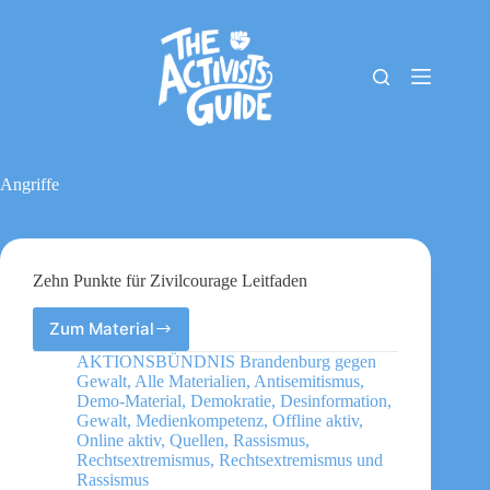
Zum
Inhalt
springen
The
Keine
Activists
Ergebnisse
Guide
Material-
Archiv
Angriffe
Downloads
Cookie-
Richtlinie
(EU)
Zehn Punkte für Zivilcourage Leitfaden
Impressum
Zum Material
Zehn
Punkte
AKTIONSBÜNDNIS Brandenburg gegen
für
Gewalt
,
Alle Materialien
,
Antisemitismus
,
Zivilcourage
Demo-Material
,
Demokratie
,
Desinformation
,
Leitfaden
Gewalt
,
Medienkompetenz
,
Offline aktiv
,
Online aktiv
,
Quellen
,
Rassismus
,
Rechtsextremismus
,
Rechtsextremismus und
Rassismus