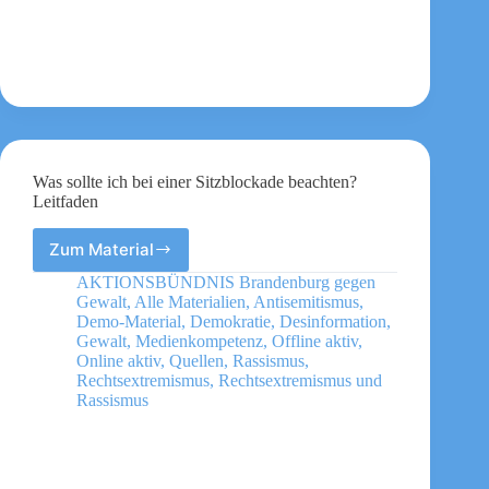
woher
Spenden
und
Förderungen
für
eigene
Aktionen
kommen
können
Was sollte ich bei einer Sitzblockade beachten?
Leitfaden
Zum Material
Was
sollte
AKTIONSBÜNDNIS Brandenburg gegen
ich
Gewalt
,
Alle Materialien
,
Antisemitismus
,
bei
Demo-Material
,
Demokratie
,
Desinformation
,
einer
Gewalt
,
Medienkompetenz
,
Offline aktiv
,
Online aktiv
,
Quellen
,
Rassismus
,
Sitzblockade
Rechtsextremismus
,
Rechtsextremismus und
beachten?
Rassismus
Leitfaden