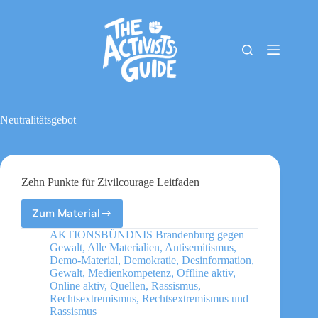
Zum
Inhalt
springen
The
Keine
Activists
Ergebnisse
Guide
Material-
Archiv
Neutralitätsgebot
Downloads
Cookie-
Richtlinie
(EU)
Zehn Punkte für Zivilcourage Leitfaden
Impressum
Zum Material
Zehn
Punkte
AKTIONSBÜNDNIS Brandenburg gegen
für
Gewalt
,
Alle Materialien
,
Antisemitismus
,
Zivilcourage
Demo-Material
,
Demokratie
,
Desinformation
,
Leitfaden
Gewalt
,
Medienkompetenz
,
Offline aktiv
,
Online aktiv
,
Quellen
,
Rassismus
,
Rechtsextremismus
,
Rechtsextremismus und
Rassismus