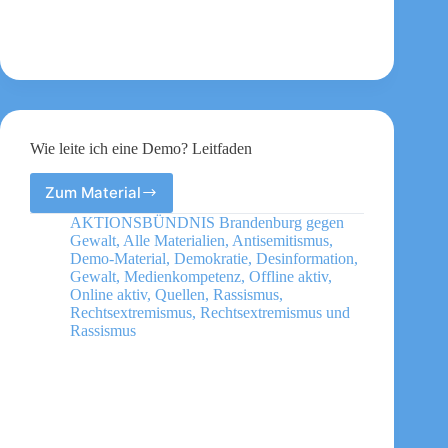
Wie leite ich eine Demo? Leitfaden
Zum Material
Wie
leite
AKTIONSBÜNDNIS Brandenburg gegen
ich
Gewalt
,
Alle Materialien
,
Antisemitismus
,
eine
Demo-Material
,
Demokratie
,
Desinformation
,
Demo?
Gewalt
,
Medienkompetenz
,
Offline aktiv
,
Online aktiv
,
Quellen
,
Rassismus
,
Leitfaden
Rechtsextremismus
,
Rechtsextremismus und
Rassismus