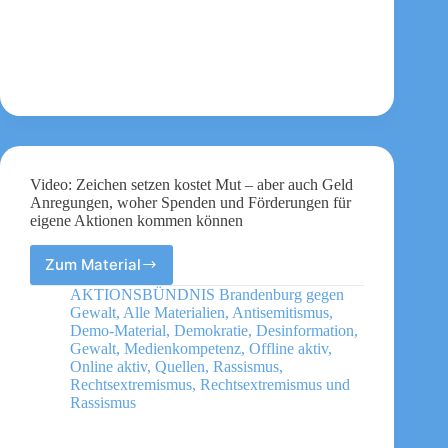
Video: Zeichen setzen kostet Mut – aber auch Geld
Anregungen, woher Spenden und Förderungen für
eigene Aktionen kommen können
Zum Material
Video:
Zeichen
AKTIONSBÜNDNIS Brandenburg gegen
setzen
Gewalt
,
Alle Materialien
,
Antisemitismus
,
kostet
Demo-Material
,
Demokratie
,
Desinformation
,
Mut
Gewalt
,
Medienkompetenz
,
Offline aktiv
,
Online aktiv
,
Quellen
,
Rassismus
,
–
Rechtsextremismus
,
Rechtsextremismus und
aber
Rassismus
auch
Geld
Anregungen,