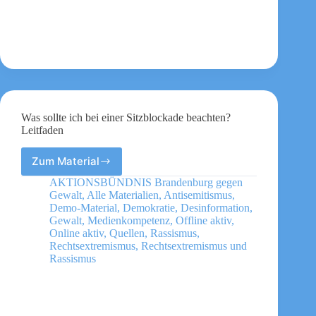
woher
Spenden
und
Förderungen
für
eigene
Aktionen
kommen
können
Was sollte ich bei einer Sitzblockade beachten?
Leitfaden
Zum Material
Was
sollte
AKTIONSBÜNDNIS Brandenburg gegen
ich
Gewalt
,
Alle Materialien
,
Antisemitismus
,
bei
Demo-Material
,
Demokratie
,
Desinformation
,
einer
Gewalt
,
Medienkompetenz
,
Offline aktiv
,
Online aktiv
,
Quellen
,
Rassismus
,
Sitzblockade
Rechtsextremismus
,
Rechtsextremismus und
beachten?
Rassismus
Leitfaden