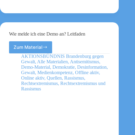
Wie melde ich eine Demo an? Leitfaden
Zum Material
Wie
melde
AKTIONSBÜNDNIS Brandenburg gegen
ich
Gewalt
,
Alle Materialien
,
Antisemitismus
,
eine
Demo-Material
,
Demokratie
,
Desinformation
,
Demo
Gewalt
,
Medienkompetenz
,
Offline aktiv
,
Online aktiv
,
Quellen
,
Rassismus
,
an?
Rechtsextremismus
,
Rechtsextremismus und
Leitfaden
Rassismus