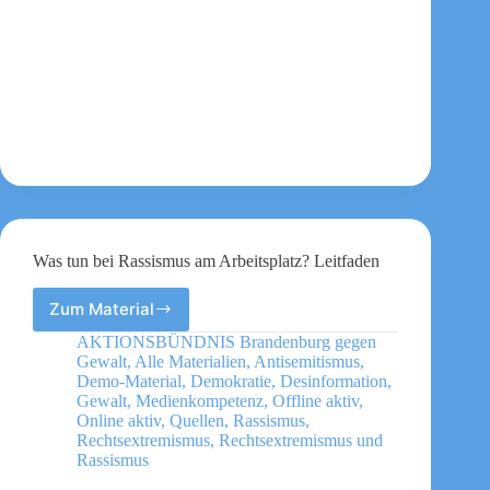
Was tun bei Rassismus am Arbeitsplatz? Leitfaden
Zum Material
Was
tun
AKTIONSBÜNDNIS Brandenburg gegen
bei
Gewalt
,
Alle Materialien
,
Antisemitismus
,
Rassismus
Demo-Material
,
Demokratie
,
Desinformation
,
am
Gewalt
,
Medienkompetenz
,
Offline aktiv
,
Online aktiv
,
Quellen
,
Rassismus
,
Arbeitsplatz?
Rechtsextremismus
,
Rechtsextremismus und
Leitfaden
Rassismus