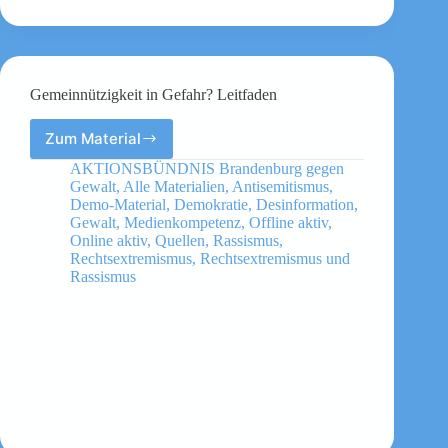
Gemeinnützigkeit in Gefahr? Leitfaden
Zum Material
Gemeinnützigkeit
in
AKTIONSBÜNDNIS Brandenburg gegen
Gefahr?
Gewalt
,
Alle Materialien
,
Antisemitismus
,
Leitfaden
Demo-Material
,
Demokratie
,
Desinformation
,
Gewalt
,
Medienkompetenz
,
Offline aktiv
,
Online aktiv
,
Quellen
,
Rassismus
,
Rechtsextremismus
,
Rechtsextremismus und
Rassismus