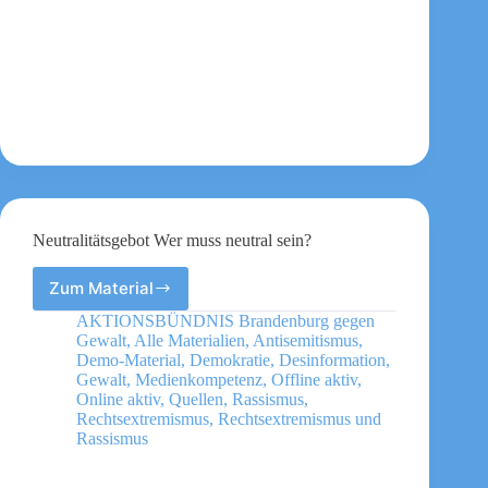
Neutralitätsgebot Wer muss neutral sein?
Zum Material
Neutralitätsgebot
Wer
AKTIONSBÜNDNIS Brandenburg gegen
muss
Gewalt
,
Alle Materialien
,
Antisemitismus
,
neutral
Demo-Material
,
Demokratie
,
Desinformation
,
sein?
Gewalt
,
Medienkompetenz
,
Offline aktiv
,
Online aktiv
,
Quellen
,
Rassismus
,
Rechtsextremismus
,
Rechtsextremismus und
Rassismus