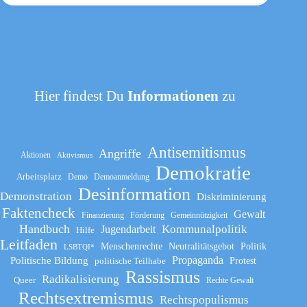
Hier findest Du
Informationen
zu
Antisemitismus
Angriffe
Aktionen
Aktivismus
Demokratie
Arbeitsplatz
Demo
Demoanmeldung
Desinformation
Demonstration
Diskriminierung
Faktencheck
Gewalt
Finanzierung
Förderung
Gemeinnützigkeit
Handbuch
Kommunalpolitik
Jugendarbeit
Hilfe
Leitfaden
Menschenrechte
Neutralitätsgebot
Politik
LSBTQI*
Propaganda
Politische Bildung
politische Teilhabe
Protest
Rassismus
Radikalisierung
Queer
Rechte Gewalt
Rechtsextremismus
Rechtspopulismus