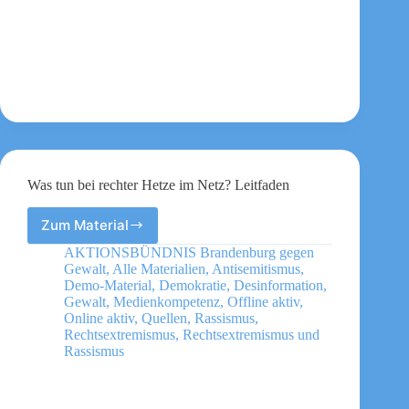
Was tun bei rechter Hetze im Netz? Leitfaden
Zum Material
Was
tun
AKTIONSBÜNDNIS Brandenburg gegen
bei
Gewalt
,
Alle Materialien
,
Antisemitismus
,
rechter
Demo-Material
,
Demokratie
,
Desinformation
,
Hetze
Gewalt
,
Medienkompetenz
,
Offline aktiv
,
Online aktiv
,
Quellen
,
Rassismus
,
im
Rechtsextremismus
,
Rechtsextremismus und
Netz?
Rassismus
Leitfaden