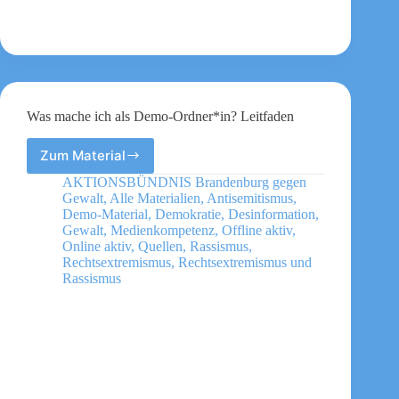
Was mache ich als Demo-Ordner*in? Leitfaden
Zum Material
Was
mache
AKTIONSBÜNDNIS Brandenburg gegen
ich
Gewalt
,
Alle Materialien
,
Antisemitismus
,
als
Demo-Material
,
Demokratie
,
Desinformation
,
Demo-
Gewalt
,
Medienkompetenz
,
Offline aktiv
,
Online aktiv
,
Quellen
,
Rassismus
,
Ordner*in?
Rechtsextremismus
,
Rechtsextremismus und
Leitfaden
Rassismus