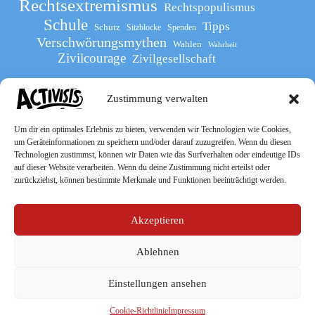
Rechtsextremismus
Rechtspopulismus
Schule
Tipps
Schutz
Sitzblocke
Spenden
Verschwörungsmythen
Wahlen
Wahrheit
Zivilcourage
Zivilgesellschaft
Zustimmung verwalten
Werde Teil
des The Activists Guide
Um dir ein optimales Erlebnis zu bieten, verwenden wir Technologien wie Cookies,
um Geräteinformationen zu speichern und/oder darauf zuzugreifen. Wenn du diesen
Technologien zustimmst, können wir Daten wie das Surfverhalten oder eindeutige IDs
auf dieser Website verarbeiten. Wenn du deine Zustimmung nicht erteilst oder
zurückziehst, können bestimmte Merkmale und Funktionen beeinträchtigt werden.
Akzeptieren
Ablehnen
Socialmedia
Einstellungen ansehen
Cookie-Richtlinie
Impressum