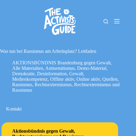
Zum
Inhalt
springen
The
Keine
Activists
Ergebnisse
Guide
Material-
Archiv
Was tun bei Rassismus am Arbeitsplatz? Leitfaden
Downloads
AKTIONSBÜNDNIS Brandenburg gegen Gewalt
,
Cookie-
Alle Materialien
,
Antisemitismus
,
Demo-Material
,
Richtlinie
Demokratie
,
Desinformation
,
Gewalt
,
(EU)
Medienkompetenz
,
Offline aktiv
,
Online aktiv
,
Quellen
,
Impressum
Rassismus
,
Rechtsextremismus
,
Rechtsextremismus und
Rassismus
Kontakt
Aktionsbündnis gegen Gewalt,