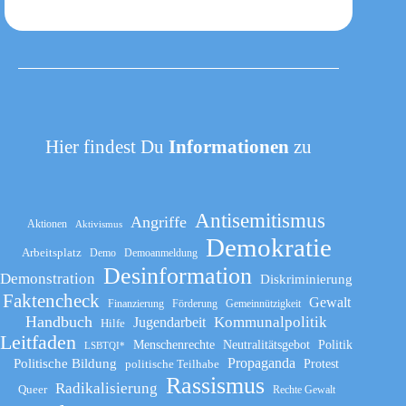
Hier findest Du
Informationen
zu
Antisemitismus
Angriffe
Aktionen
Aktivismus
Demokratie
Arbeitsplatz
Demo
Demoanmeldung
Desinformation
Demonstration
Diskriminierung
Faktencheck
Gewalt
Finanzierung
Förderung
Gemeinnützigkeit
Handbuch
Kommunalpolitik
Jugendarbeit
Hilfe
Leitfaden
Menschenrechte
Neutralitätsgebot
Politik
LSBTQI*
Propaganda
Politische Bildung
politische Teilhabe
Protest
Rassismus
Radikalisierung
Queer
Rechte Gewalt