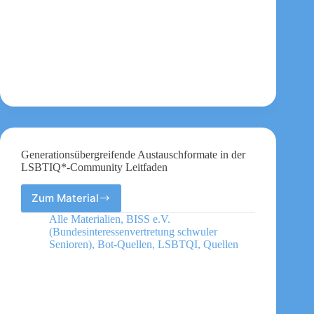
für
einen
altersgerechten
CSD
und
andere
Demonstrationen,
Paraden,
Straßenfeste
und
Veranstaltungen
Generationsübergreifende Austauschformate in der
LSBTIQ*-Community Leitfaden
Zum Material
Generationsübergreifende
Austauschformate
Alle Materialien
,
BISS e.V.
in
(Bundesinteressenvertretung schwuler
der
Senioren)
,
Bot-Quellen
,
LSBTQI
,
Quellen
LSBTIQ*-
Community
Leitfaden