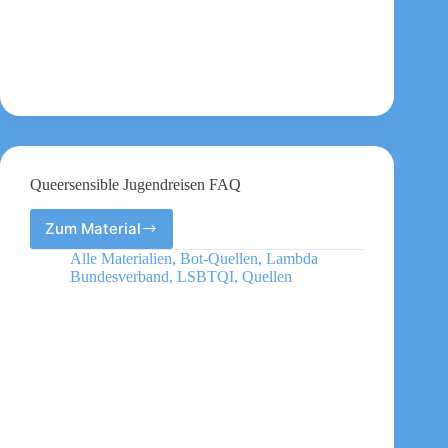
Queersensible Jugendreisen FAQ
Zum Material
Queersensible
Jugendreisen
Alle Materialien
,
Bot-Quellen
,
Lambda
FAQ
Bundesverband
,
LSBTQI
,
Quellen