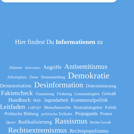
Hier findest Du
Informationen
zu
Antisemitismus
Angriffe
Aktionen
Aktivismus
Demokratie
Arbeitsplatz
Demo
Demoanmeldung
Desinformation
Demonstration
Diskriminierung
Faktencheck
Gewalt
Finanzierung
Förderung
Gemeinnützigkeit
Handbuch
Kommunalpolitik
Jugendarbeit
Hilfe
Leitfaden
Menschenrechte
Neutralitätsgebot
Politik
LSBTQI*
Propaganda
Politische Bildung
politische Teilhabe
Protest
Rassismus
Radikalisierung
Queer
Rechte Gewalt
Rechtsextremismus
Rechtspopulismus