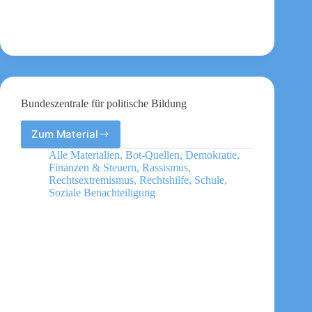
Schule
Bundeszentrale für politische Bildung
Zum Material
Bundeszentrale
für
Alle Materialien
,
Bot-Quellen
,
Demokratie
,
politische
Finanzen & Steuern
,
Rassismus
,
Bildung
Rechtsextremismus
,
Rechtshilfe
,
Schule
,
Soziale Benachteiligung