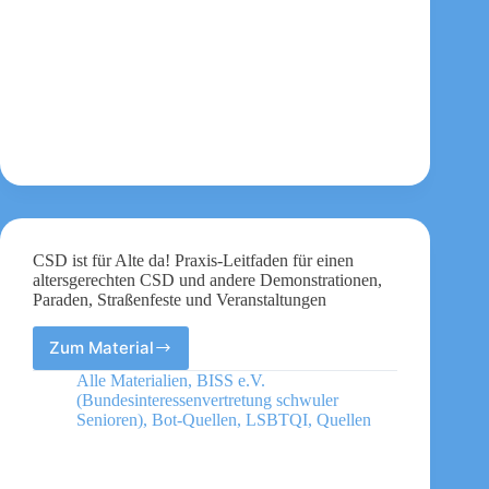
CSD ist für Alte da! Praxis-Leitfaden für einen
altersgerechten CSD und andere Demonstrationen,
Paraden, Straßenfeste und Veranstaltungen
Zum Material
CSD
ist
Alle Materialien
,
BISS e.V.
für
(Bundesinteressenvertretung schwuler
Alte
Senioren)
,
Bot-Quellen
,
LSBTQI
,
Quellen
da!
Praxis-
Leitfaden