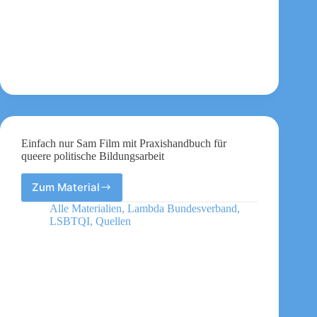
Einfach nur Sam Film mit Praxishandbuch für
queere politische Bildungsarbeit
Zum Material
Einfach
nur
Alle Materialien
,
Lambda Bundesverband
,
Sam
LSBTQI
,
Quellen
Film
mit
Praxishandbuch
für
queere
politische
Bildungsarbeit