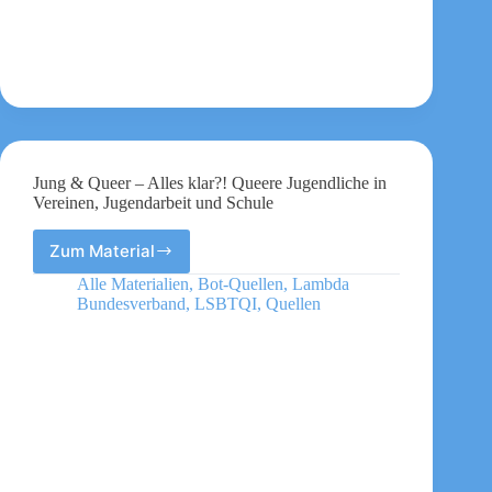
Jung & Queer – Alles klar?! Queere Jugendliche in
Vereinen, Jugendarbeit und Schule
Zum Material
Jung
&
Alle Materialien
,
Bot-Quellen
,
Lambda
Queer
Bundesverband
,
LSBTQI
,
Quellen
–
Alles
klar?!
Queere
Jugendliche
in
Vereinen,
Jugendarbeit
und