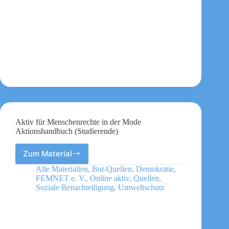
Schule
und
Freizeit
Aktiv für Menschenrechte in der Mode
Aktionshandbuch (Studierende)
Zum Material
Aktiv
für
Alle Materialien
,
Bot-Quellen
,
Demokratie
,
Menschenrechte
FEMNET e. V.
,
Online aktiv
,
Quellen
,
in
Soziale Benachteiligung
,
Umweltschutz
der
Mode
Aktionshandbuch
(Studierende)