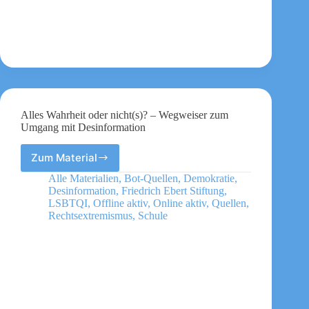
geschlechtergerechte
und
vielfältige
Gesellschaft
Alles Wahrheit oder nicht(s)? – Wegweiser zum
Umgang mit Desinformation
Zum Material
Alles
Wahrheit
Alle Materialien
,
Bot-Quellen
,
Demokratie
,
oder
Desinformation
,
Friedrich Ebert Stiftung
,
nicht(s)?
LSBTQI
,
Offline aktiv
,
Online aktiv
,
Quellen
,
–
Rechtsextremismus
,
Schule
Wegweiser
zum
Umgang
mit
Desinformation