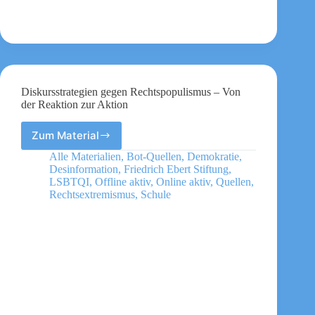
Diskursstrategien gegen Rechtspopulismus – Von
der Reaktion zur Aktion
Zum Material
Diskursstrategien
gegen
Alle Materialien
,
Bot-Quellen
,
Demokratie
,
Rechtspopulismus
Desinformation
,
Friedrich Ebert Stiftung
,
–
LSBTQI
,
Offline aktiv
,
Online aktiv
,
Quellen
,
Von
Rechtsextremismus
,
Schule
der
Reaktion
zur
Aktion