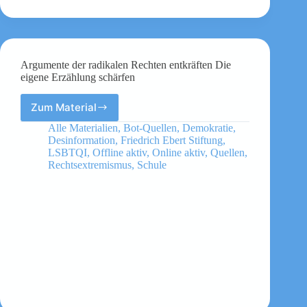
schürt
Argumente der radikalen Rechten entkräften Die
eigene Erzählung schärfen
Zum Material
Argumente
der
Alle Materialien
,
Bot-Quellen
,
Demokratie
,
radikalen
Desinformation
,
Friedrich Ebert Stiftung
,
Rechten
LSBTQI
,
Offline aktiv
,
Online aktiv
,
Quellen
,
entkräften
Rechtsextremismus
,
Schule
Die
eigene
Erzählung
schärfen