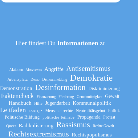
Hier findest Du
Informationen
zu
Antisemitismus
Angriffe
Aktionen
Aktivismus
Demokratie
Arbeitsplatz
Demo
Demoanmeldung
Desinformation
Demonstration
Diskriminierung
Faktencheck
Gewalt
Finanzierung
Förderung
Gemeinnützigkeit
Handbuch
Kommunalpolitik
Jugendarbeit
Hilfe
Leitfaden
Menschenrechte
Neutralitätsgebot
Politik
LSBTQI*
Propaganda
Politische Bildung
politische Teilhabe
Protest
Rassismus
Radikalisierung
Queer
Rechte Gewalt
Rechtsextremismus
Rechtspopulismus