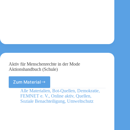
Aktiv für Menschenrechte in der Mode
Aktionshandbuch (Schule)
Zum Material
Aktiv
für
Alle Materialien
,
Bot-Quellen
,
Demokratie
,
Menschenrechte
FEMNET e. V.
,
Online aktiv
,
Quellen
,
in
Soziale Benachteiligung
,
Umweltschutz
der
Mode
Aktionshandbuch
(Schule)