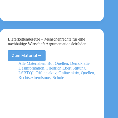
Lieferkettengesetze – Menschenrechte für eine
nachhaltige Wirtschaft Argumentationsleitfaden
Zum Material
Lieferkettengesetze
–
Alle Materialien
,
Bot-Quellen
,
Demokratie
,
Menschenrechte
Desinformation
,
Friedrich Ebert Stiftung
,
für
LSBTQI
,
Offline aktiv
,
Online aktiv
,
Quellen
,
eine
Rechtsextremismus
,
Schule
nachhaltige
Wirtschaft
Argumentationsleitfaden