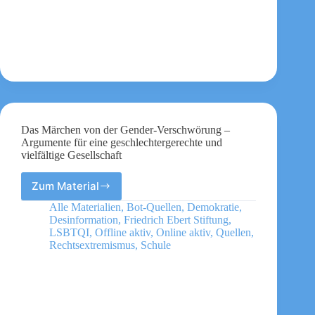
Das Märchen von der Gender-Verschwörung –
Argumente für eine geschlechtergerechte und
vielfältige Gesellschaft
Zum Material
Das
Märchen
Alle Materialien
,
Bot-Quellen
,
Demokratie
,
von
Desinformation
,
Friedrich Ebert Stiftung
,
der
LSBTQI
,
Offline aktiv
,
Online aktiv
,
Quellen
,
Gender-
Rechtsextremismus
,
Schule
Verschwörung
–
Argumente
für
eine