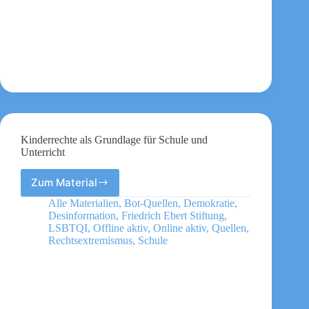
Kinderrechte als Grundlage für Schule und
Unterricht
Zum Material
Kinderrechte
als
Alle Materialien
,
Bot-Quellen
,
Demokratie
,
Grundlage
Desinformation
,
Friedrich Ebert Stiftung
,
für
LSBTQI
,
Offline aktiv
,
Online aktiv
,
Quellen
,
Schule
Rechtsextremismus
,
Schule
und
Unterricht