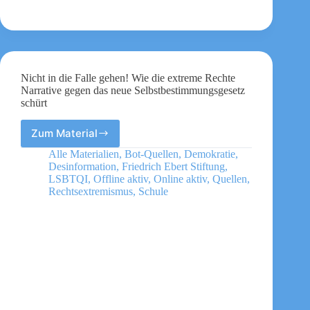
Nicht in die Falle gehen! Wie die extreme Rechte
Narrative gegen das neue Selbstbestimmungsgesetz
schürt
Zum Material
Nicht
in
Alle Materialien
,
Bot-Quellen
,
Demokratie
,
die
Desinformation
,
Friedrich Ebert Stiftung
,
Falle
LSBTQI
,
Offline aktiv
,
Online aktiv
,
Quellen
,
gehen!
Rechtsextremismus
,
Schule
Wie
die
extreme
Rechte
Narrative
gegen
das
neue
Selbstbestimmungsgesetz