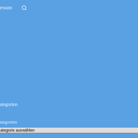
ressum
ategorien
ategorien