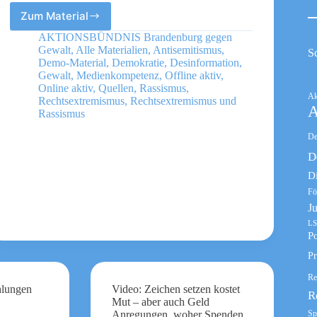
Zum Material
Neutralitätsgebot
Wer
AKTIONSBÜNDNIS Brandenburg gegen
muss
Gewalt
,
Alle Materialien
,
Antisemitismus
,
S
neutral
Demo-Material
,
Demokratie
,
Desinformation
,
sein?
Gewalt
,
Medienkompetenz
,
Offline aktiv
,
Online aktiv
,
Quellen
,
Rassismus
,
Ak
Rechtsextremismus
,
Rechtsextremismus und
A
Rassismus
De
D
D
Fö
J
LS
Po
Pr
Re
hlungen
Video: Zeichen setzen kostet
R
Mut – aber auch Geld
Sp
Anregungen, woher Spenden