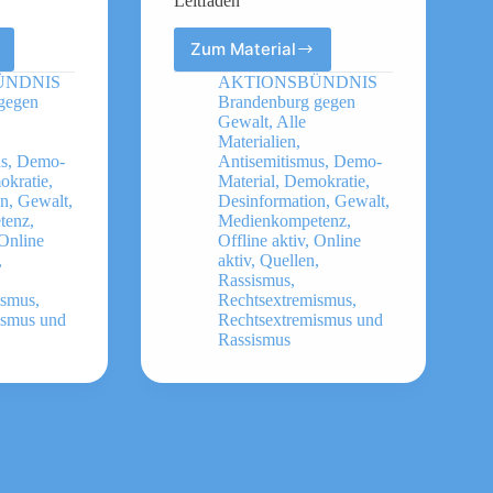
Leitfaden
Zum Material
Wie
leite
ÜNDNIS
AKTIONSBÜNDNIS
ich
gegen
Brandenburg gegen
eine
Gewalt
,
Alle
Demo?
Materialien
,
us
,
Demo-
Antisemitismus
,
Demo-
Leitfaden
kratie
,
Material
,
Demokratie
,
on
,
Gewalt
,
Desinformation
,
Gewalt
,
en
tenz
,
Medienkompetenz
,
Online
Offline aktiv
,
Online
,
aktiv
,
Quellen
,
Rassismus
,
ismus
,
Rechtsextremismus
,
ismus und
Rechtsextremismus und
Rassismus