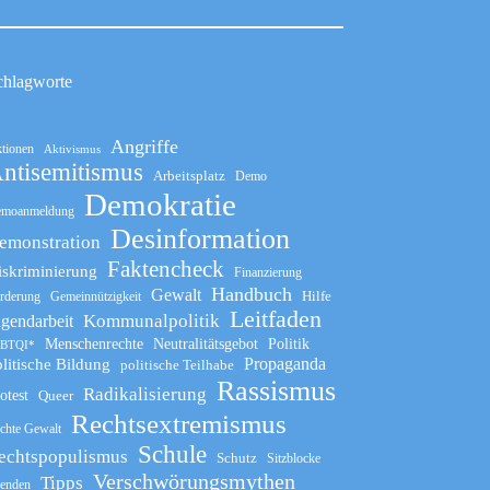
chlagworte
Angriffe
tionen
Aktivismus
ntisemitismus
Arbeitsplatz
Demo
Demokratie
moanmeldung
Desinformation
emonstration
Faktencheck
iskriminierung
Finanzierung
Handbuch
Gewalt
Hilfe
rderung
Gemeinnützigkeit
Leitfaden
Kommunalpolitik
ugendarbeit
Menschenrechte
Neutralitätsgebot
Politik
BTQI*
Propaganda
litische Bildung
politische Teilhabe
Rassismus
Radikalisierung
otest
Queer
Rechtsextremismus
chte Gewalt
Schule
echtspopulismus
Schutz
Sitzblocke
Verschwörungsmythen
Tipps
enden