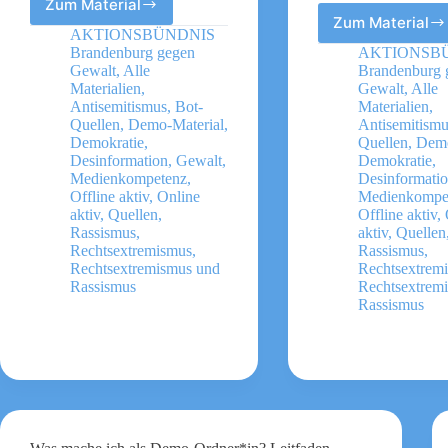
Zum Material
Protest
Zum Material
Verschw
gegen
AKTIONSBÜNDNIS
kontern
rechts
Brandenburg gegen
AKTIONSB
Leitfad
Leitfaden
Gewalt
,
Alle
Brandenburg 
Materialien
,
Gewalt
,
Alle
Antisemitismus
,
Bot-
Materialien
,
Quellen
,
Demo-Material
,
Antisemitism
Demokratie
,
Quellen
,
Demo
Desinformation
,
Gewalt
,
Demokratie
,
Medienkompetenz
,
Desinformati
Offline aktiv
,
Online
Medienkompe
aktiv
,
Quellen
,
Offline aktiv
,
Rassismus
,
aktiv
,
Quellen
Rechtsextremismus
,
Rassismus
,
Rechtsextremismus und
Rechtsextrem
Rassismus
Rechtsextrem
Rassismus