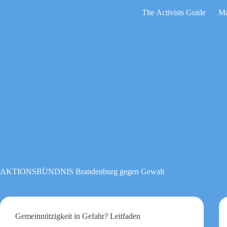
Zum
The Activists Guide
Ma
Inhalt
springen
Keine
Ergebnisse
AKTIONSBÜNDNIS Brandenburg gegen Gewalt
Gemeinnützigkeit in Gefahr? Leitfaden