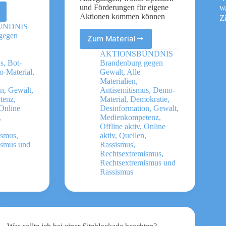
und Förderungen für eigene
W
örungserzählungen
Aktionen kommen können
Z
!
ÜNDNIS
en
gegen
Zum Material
Video:
Zeichen
AKTIONSBÜNDNIS
setzen
us
,
Bot-
Brandenburg gegen
kostet
-Material
,
Gewalt
,
Alle
Mut
Materialien
,
on
,
Gewalt
,
Antisemitismus
,
Demo-
–
tenz
,
Material
,
Demokratie
,
aber
Online
Desinformation
,
Gewalt
,
auch
,
Medienkompetenz
,
Geld
Offline aktiv
,
Online
Anregungen,
ismus
,
aktiv
,
Quellen
,
woher
ismus und
Rassismus
,
Spenden
Rechtsextremismus
,
und
Rechtsextremismus und
Förderungen
Rassismus
für
eigene
Aktionen
kommen
können