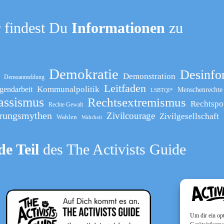
 findest Du
Informationen
zu
Demokratie
Desinfo
Demonstration
Demoanmeldung
Leitfaden
Kommunalpolitik
gendarbeit
Menschenrechte
LSBTQI*
assismus
Rechtsextremismus
Rechtspo
Rechte Gewalt
rungsmythen
Zivilcourage
Zivilgesellschaft
Wahlen
Wahrheit
e Teil
des The Activists Guide
Um dir ein op