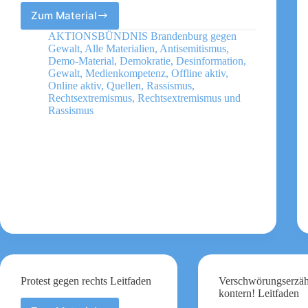
Zum Material
Gemeinnützigkeit
in
AKTIONSBÜNDNIS Brandenburg gegen
Gefahr?
Gewalt
,
Alle Materialien
,
Antisemitismus
,
Leitfaden
Demo-Material
,
Demokratie
,
Desinformation
,
Gewalt
,
Medienkompetenz
,
Offline aktiv
,
Online aktiv
,
Quellen
,
Rassismus
,
Rechtsextremismus
,
Rechtsextremismus und
Rassismus
Protest gegen rechts Leitfaden
Verschwörungserzä
kontern! Leitfaden