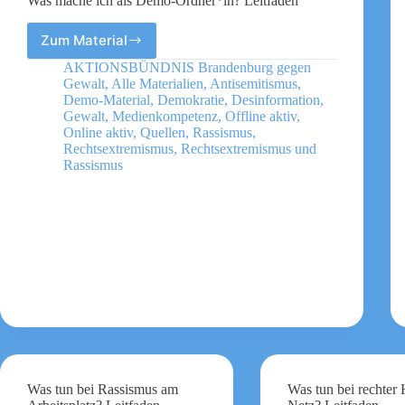
Was mache ich als Demo-Ordner*in? Leitfaden
Zum Material
Was
mache
AKTIONSBÜNDNIS Brandenburg gegen
ich
Gewalt
,
Alle Materialien
,
Antisemitismus
,
als
Demo-Material
,
Demokratie
,
Desinformation
,
Demo-
Gewalt
,
Medienkompetenz
,
Offline aktiv
,
Online aktiv
,
Quellen
,
Rassismus
,
Ordner*in?
Rechtsextremismus
,
Rechtsextremismus und
Leitfaden
Rassismus
Was tun bei Rassismus am
Was tun bei rechter