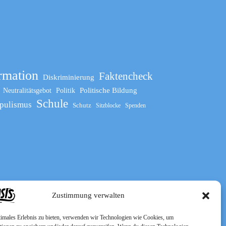
rmation
Faktencheck
Diskriminierung
Politische Bildung
Neutralitätsgebot
Politik
Schule
pulismus
Schutz
Sitzblocke
Spenden
Zustimmung verwalten
timales Erlebnis zu bieten, verwenden wir Technologien wie Cookies, um