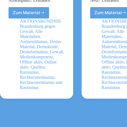
Arbeitsplatz? Leitfaden
Netz? Leitfaden
Zum Material
Zum Material
Was
Was
tun
tun
AKTIONSBÜNDNIS
AKTIONSB
bei
bei
Brandenburg gegen
Brandenburg 
Rassismus
rechter
Gewalt
,
Alle
Gewalt
,
Alle
am
Hetze
Materialien
,
Materialien
,
Antisemitismus
,
Demo-
Antisemitism
Arbeitsplatz?
im
Material
,
Demokratie
,
Material
,
Demo
Leitfaden
Netz?
Desinformation
,
Gewalt
,
Desinformati
Leitfad
Medienkompetenz
,
Medienkompe
Offline aktiv
,
Online
Offline aktiv
,
aktiv
,
Quellen
,
aktiv
,
Quellen
Rassismus
,
Rassismus
,
Rechtsextremismus
,
Rechtsextrem
Rechtsextremismus und
Rechtsextrem
Rassismus
Rassismus