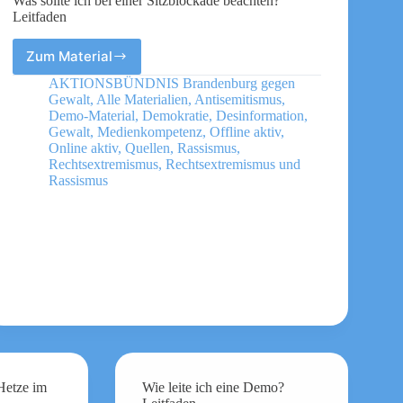
Was sollte ich bei einer Sitzblockade beachten?
Leitfaden
Zum Material
Was
sollte
AKTIONSBÜNDNIS Brandenburg gegen
ich
Gewalt
,
Alle Materialien
,
Antisemitismus
,
bei
Demo-Material
,
Demokratie
,
Desinformation
,
einer
Gewalt
,
Medienkompetenz
,
Offline aktiv
,
Online aktiv
,
Quellen
,
Rassismus
,
Sitzblockade
Rechtsextremismus
,
Rechtsextremismus und
beachten?
Rassismus
Leitfaden
 Hetze im
Wie leite ich eine Demo?