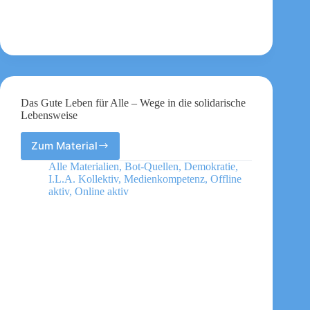
mit
Lügen
über
sexualisierte
Gewalt
Hass
geschürt
wird
Das Gute Leben für Alle – Wege in die solidarische
Lebensweise
Zum Material
Das
Gute
Alle Materialien
,
Bot-Quellen
,
Demokratie
,
Leben
I.L.A. Kollektiv
,
Medienkompetenz
,
Offline
für
aktiv
,
Online aktiv
Alle
–
Wege
in
die
solidarische
Lebensweise