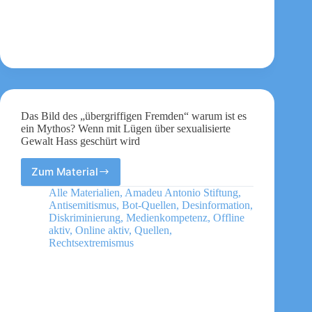
Das Bild des „übergriffigen Fremden“ warum ist es
ein Mythos? Wenn mit Lügen über sexualisierte
Gewalt Hass geschürt wird
Zum Material
Das
Bild
Alle Materialien
,
Amadeu Antonio Stiftung
,
des
Antisemitismus
,
Bot-Quellen
,
Desinformation
,
„übergriffigen
Diskriminierung
,
Medienkompetenz
,
Offline
Fremden“
aktiv
,
Online aktiv
,
Quellen
,
Rechtsextremismus
warum
ist
es
ein
Mythos?
Wenn