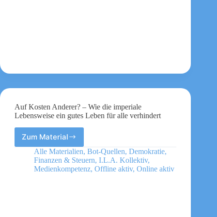
Auf Kosten Anderer? – Wie die imperiale
Lebensweise ein gutes Leben für alle verhindert
Zum Material
Auf
Kosten
Alle Materialien
,
Bot-Quellen
,
Demokratie
,
Anderer?
Finanzen & Steuern
,
I.L.A. Kollektiv
,
–
Medienkompetenz
,
Offline aktiv
,
Online aktiv
Wie
die
imperiale
Lebensweise
ein