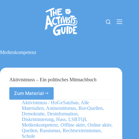
Zum
Inhalt
springen
The
Keine
Activists
Ergebnisse
Guide
Material-
Archiv
Medienkompetenz
Downloads
Cookie-
Richtlinie
(EU)
Aktivistmuss – Ein politisches Mitmachbuch
Impressum
Zum Material
Aktivistmuss
–
Aktivistmuss / HoGeSatzbau
,
Alle
Ein
Materialien
,
Antisemitismus
,
Bot-Quellen
,
politisches
Demokratie
,
Desinformation
,
Mitmachbuch
Diskriminierung
,
Hass
,
LSBTQI
,
Medienkompetenz
,
Offline aktiv
,
Online aktiv
,
Quellen
,
Rassismus
,
Rechtsextremismus
,
Schule