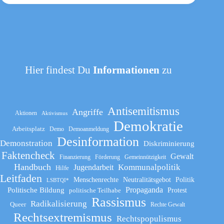
Hier findest Du
Informationen
zu
Antisemitismus
Angriffe
Aktionen
Aktivismus
Demokratie
Arbeitsplatz
Demo
Demoanmeldung
Desinformation
Demonstration
Diskriminierung
Faktencheck
Gewalt
Finanzierung
Förderung
Gemeinnützigkeit
Handbuch
Kommunalpolitik
Jugendarbeit
Hilfe
Leitfaden
Menschenrechte
Neutralitätsgebot
Politik
LSBTQI*
Propaganda
Politische Bildung
politische Teilhabe
Protest
Rassismus
Radikalisierung
Queer
Rechte Gewalt
Rechtsextremismus
Rechtspopulismus