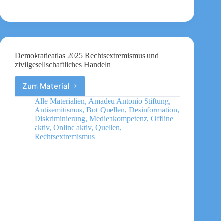
Demokratieatlas 2025 Rechtsextremismus und
zivilgesellschaftliches Handeln
Zum Material
Demokratieatlas
2025
Alle Materialien
,
Amadeu Antonio Stiftung
,
Rechtsextremismus
Antisemitismus
,
Bot-Quellen
,
Desinformation
,
und
Diskriminierung
,
Medienkompetenz
,
Offline
zivilgesellschaftliches
aktiv
,
Online aktiv
,
Quellen
,
Rechtsextremismus
Handeln