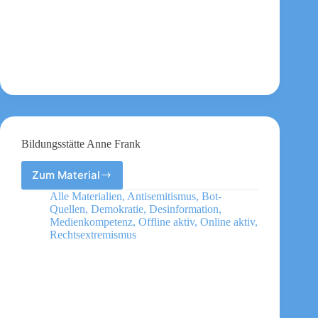
gutes
Leben
für
alle
verhindert
Bildungsstätte Anne Frank
Zum Material
Bildungsstätte
Anne
Alle Materialien
,
Antisemitismus
,
Bot-
Frank
Quellen
,
Demokratie
,
Desinformation
,
Medienkompetenz
,
Offline aktiv
,
Online aktiv
,
Rechtsextremismus