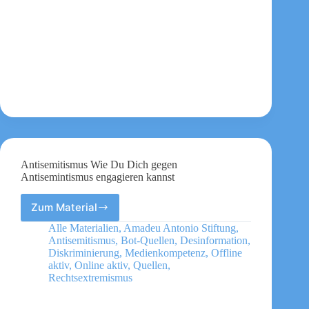
Antisemitismus Wie Du Dich gegen
Antisemintismus engagieren kannst
Zum Material
Antisemitismus
Wie
Alle Materialien
,
Amadeu Antonio Stiftung
,
Du
Antisemitismus
,
Bot-Quellen
,
Desinformation
,
Dich
Diskriminierung
,
Medienkompetenz
,
Offline
gegen
aktiv
,
Online aktiv
,
Quellen
,
Rechtsextremismus
Antisemintismus
engagieren
kannst