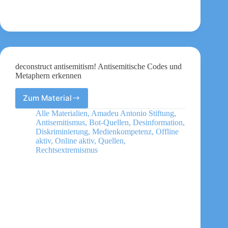
deconstruct antisemitism! Antisemitische Codes und
Metaphern erkennen
Zum Material
deconstruct
antisemitism!
Alle Materialien
,
Amadeu Antonio Stiftung
,
Antisemitische
Antisemitismus
,
Bot-Quellen
,
Desinformation
,
Codes
Diskriminierung
,
Medienkompetenz
,
Offline
und
aktiv
,
Online aktiv
,
Quellen
,
Rechtsextremismus
Metaphern
erkennen