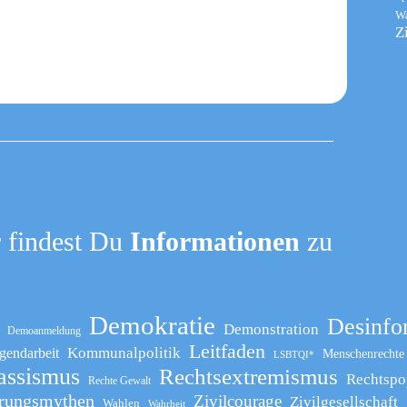
W
Z
 findest Du
Informationen
zu
Demokratie
Desinfo
Demonstration
Demoanmeldung
Leitfaden
Kommunalpolitik
gendarbeit
Menschenrechte
LSBTQI*
assismus
Rechtsextremismus
Rechtspo
Rechte Gewalt
rungsmythen
Zivilcourage
Zivilgesellschaft
Wahlen
Wahrheit