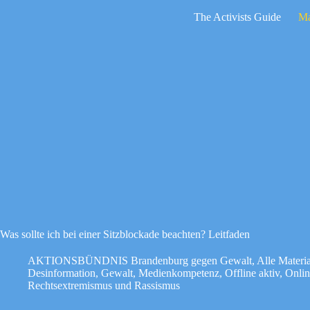
Zum
The Activists Guide
Ma
Inhalt
springen
Keine
Ergebnisse
Was sollte ich bei einer Sitzblockade beachten? Leitfaden
AKTIONSBÜNDNIS Brandenburg gegen Gewalt
,
Alle Materia
Desinformation
,
Gewalt
,
Medienkompetenz
,
Offline aktiv
,
Onlin
Rechtsextremismus und Rassismus