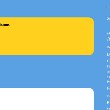
S
sismus
Ak
A
De
D
D
Fö
J
LS
Po
Pr
Re
R
Sp