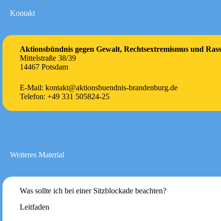
Kontakt
Aktionsbündnis gegen Gewalt, Rechtsextremismus und Ras
Mittelstraße 38/39
14467 Potsdam
E-Mail: kontakt@aktionsbuendnis-brandenburg.de
Telefon: +49 331 505824-25
Weiteres Material
Was sollte ich bei einer Sitzblockade beachten?
Leitfaden