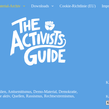
terial-Archiv
Downloads
Cookie-Richtlinie (EU)
Imp
K
lien
,
Antisemitismus
,
Demo-Material
,
Demokratie
,
e aktiv
,
Quellen
,
Rassismus
,
Rechtsextremismus
,
K