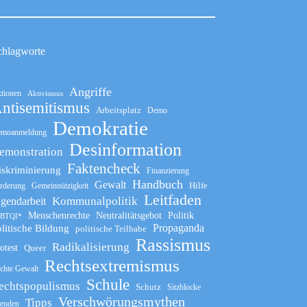
chlagworte
Angriffe
tionen
Aktivismus
ntisemitismus
Arbeitsplatz
Demo
Demokratie
moanmeldung
Desinformation
emonstration
Faktencheck
iskriminierung
Finanzierung
Handbuch
Gewalt
Hilfe
rderung
Gemeinnützigkeit
Leitfaden
Kommunalpolitik
ugendarbeit
Menschenrechte
Neutralitätsgebot
Politik
BTQI*
Propaganda
litische Bildung
politische Teilhabe
Rassismus
Radikalisierung
otest
Queer
Rechtsextremismus
chte Gewalt
Schule
echtspopulismus
Schutz
Sitzblocke
Verschwörungsmythen
Tipps
enden