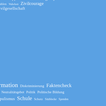
Zivilcourage
ahlen
Wahrheit
ivilgesellschaft
rmation
Faktencheck
Diskriminierung
Politische Bildung
Neutralitätsgebot
Politik
Schule
pulismus
Schutz
Sitzblocke
Spenden