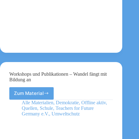
Zeiten
existenzieller
Krisen
Workshops und Publikationen – Wandel fängt mit
Bildung an
Zum Material
Workshops
und
Alle Materialien
,
Demokratie
,
Offline aktiv
,
Publikationen
Quellen
,
Schule
,
Teachers for Future
–
Germany e.V.
,
Umweltschutz
Wandel
fängt
mit
Bildung