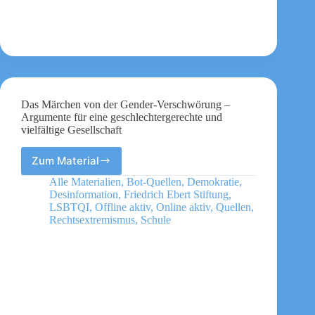
Das Märchen von der Gender-Verschwörung –
Argumente für eine geschlechtergerechte und
vielfältige Gesellschaft
Zum Material
Das
Märchen
Alle Materialien
,
Bot-Quellen
,
Demokratie
,
von
Desinformation
,
Friedrich Ebert Stiftung
,
der
LSBTQI
,
Offline aktiv
,
Online aktiv
,
Quellen
,
Gender-
Rechtsextremismus
,
Schule
Verschwörung
–
Argumente
für
eine
geschlechtergerechte
und