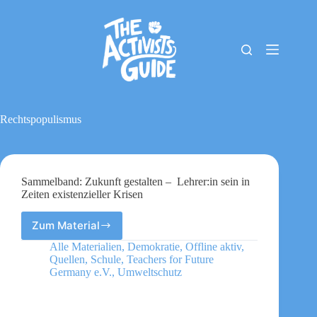
Zum
Inhalt
springen
The
Keine
Activists
Ergebnisse
Guide
Material-
Archiv
Rechtspopulismus
Downloads
Cookie-
Richtlinie
(EU)
Sammelband: Zukunft gestalten – Lehrer:in sein in
Impressum
Zeiten existenzieller Krisen
Zum Material
Sammelband:
Zukunft
Alle Materialien
,
Demokratie
,
Offline aktiv
,
gestalten
Quellen
,
Schule
,
Teachers for Future
–
Germany e.V.
,
Umweltschutz
Lehrer:in
sein
in