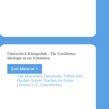
an
Faktencheck Klimapolitik – Die Fossilismus-
Ideologie ist ein Scheinriese
Zum Material
Faktencheck
Klimapolitik
Alle Materialien
,
Demokratie
,
Offline aktiv
,
–
Quellen
,
Schule
,
Teachers for Future
Die
Germany e.V.
,
Umweltschutz
Fossilismus-
Ideologie
ist
ein
Scheinriese