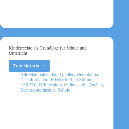
Kinderrechte als Grundlage für Schule und
Unterricht
Zum Material
Kinderrechte
als
Alle Materialien
,
Bot-Quellen
,
Demokratie
,
Grundlage
Desinformation
,
Friedrich Ebert Stiftung
,
für
LSBTQI
,
Offline aktiv
,
Online aktiv
,
Quellen
,
Schule
Rechtsextremismus
,
Schule
und
Unterricht