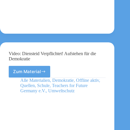
Video: Diensteid Verpflichtet! Aufstehen für die
Demokratie
Zum Material
Video:
Diensteid
Alle Materialien
,
Demokratie
,
Offline aktiv
,
Verpflichtet!
Quellen
,
Schule
,
Teachers for Future
Aufstehen
Germany e.V.
,
Umweltschutz
für
die
Demokratie