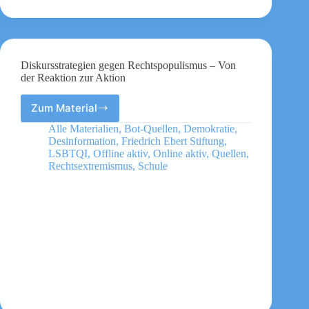
Diskursstrategien gegen Rechtspopulismus – Von
der Reaktion zur Aktion
Zum Material
Diskursstrategien
gegen
Alle Materialien
,
Bot-Quellen
,
Demokratie
,
Rechtspopulismus
Desinformation
,
Friedrich Ebert Stiftung
,
–
LSBTQI
,
Offline aktiv
,
Online aktiv
,
Quellen
,
Von
Rechtsextremismus
,
Schule
der
Reaktion
zur
Aktion