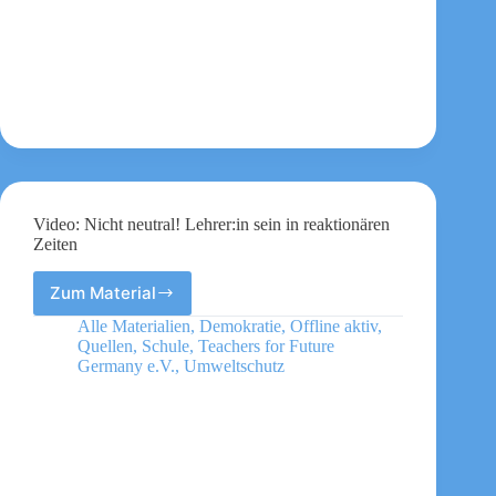
Video: Nicht neutral! Lehrer:in sein in reaktionären
Zeiten
Zum Material
Video:
Nicht
Alle Materialien
,
Demokratie
,
Offline aktiv
,
neutral!
Quellen
,
Schule
,
Teachers for Future
Lehrer:in
Germany e.V.
,
Umweltschutz
sein
in
reaktionären
Zeiten