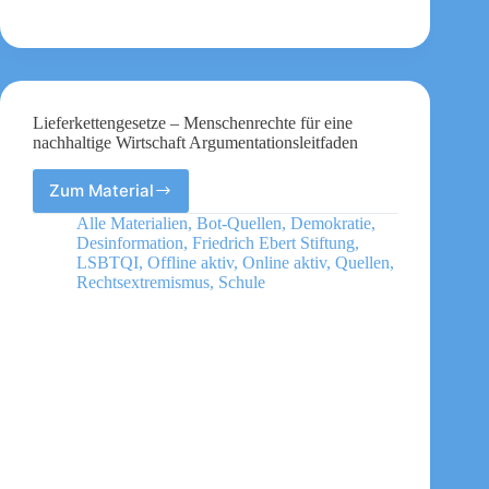
Lieferkettengesetze – Menschenrechte für eine
nachhaltige Wirtschaft Argumentationsleitfaden
Zum Material
Lieferkettengesetze
–
Alle Materialien
,
Bot-Quellen
,
Demokratie
,
Menschenrechte
Desinformation
,
Friedrich Ebert Stiftung
,
für
LSBTQI
,
Offline aktiv
,
Online aktiv
,
Quellen
,
eine
Rechtsextremismus
,
Schule
nachhaltige
Wirtschaft
Argumentationsleitfaden