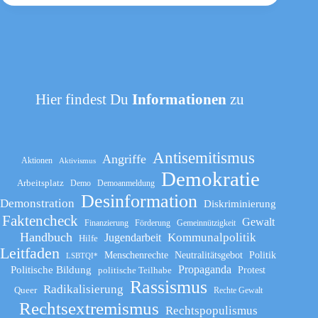
Hier findest Du
Informationen
zu
Antisemitismus
Angriffe
Aktionen
Aktivismus
Demokratie
Arbeitsplatz
Demo
Demoanmeldung
Desinformation
Demonstration
Diskriminierung
Faktencheck
Gewalt
Finanzierung
Förderung
Gemeinnützigkeit
Handbuch
Kommunalpolitik
Jugendarbeit
Hilfe
Leitfaden
Menschenrechte
Neutralitätsgebot
Politik
LSBTQI*
Propaganda
Politische Bildung
politische Teilhabe
Protest
Rassismus
Radikalisierung
Queer
Rechte Gewalt
Rechtsextremismus
Rechtspopulismus