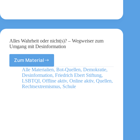
vielfältige
Gesellschaft
Alles Wahrheit oder nicht(s)? – Wegweiser zum
Umgang mit Desinformation
Zum Material
Alles
Wahrheit
Alle Materialien
,
Bot-Quellen
,
Demokratie
,
oder
Desinformation
,
Friedrich Ebert Stiftung
,
nicht(s)?
LSBTQI
,
Offline aktiv
,
Online aktiv
,
Quellen
,
–
Rechtsextremismus
,
Schule
Wegweiser
zum
Umgang
mit
Desinformation