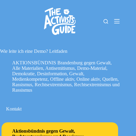
Zum
Inhalt
springen
The
Keine
Activists
Ergebnisse
Guide
Material-
Archiv
Wie leite ich eine Demo? Leitfaden
Downloads
AKTIONSBÜNDNIS Brandenburg gegen Gewalt
,
Cookie-
Alle Materialien
,
Antisemitismus
,
Demo-Material
,
Richtlinie
Demokratie
,
Desinformation
,
Gewalt
,
(EU)
Medienkompetenz
,
Offline aktiv
,
Online aktiv
,
Quellen
,
Impressum
Rassismus
,
Rechtsextremismus
,
Rechtsextremismus und
Rassismus
Kontakt
Aktionsbündnis gegen Gewalt,