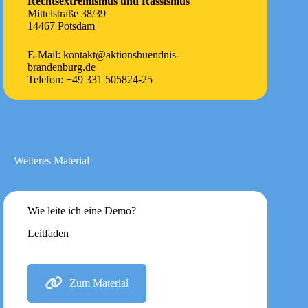
Rechtsextremismus und Rassismus
Mittelstraße 38/39
14467 Potsdam
E-Mail: kontakt@aktionsbuendnis-
brandenburg.de
Telefon: +49 331 505824-25
Weiteres Material
Wie leite ich eine Demo?
Leitfaden
Zum Material