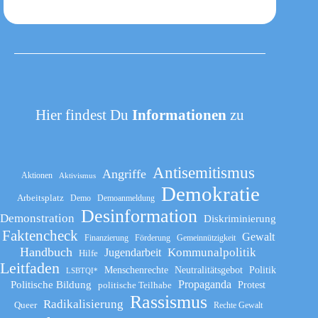
Hier findest Du
Informationen
zu
Antisemitismus
Angriffe
Aktionen
Aktivismus
Demokratie
Arbeitsplatz
Demo
Demoanmeldung
Desinformation
Demonstration
Diskriminierung
Faktencheck
Gewalt
Finanzierung
Förderung
Gemeinnützigkeit
Handbuch
Kommunalpolitik
Jugendarbeit
Hilfe
Leitfaden
Menschenrechte
Neutralitätsgebot
Politik
LSBTQI*
Propaganda
Politische Bildung
politische Teilhabe
Protest
Rassismus
Radikalisierung
Queer
Rechte Gewalt