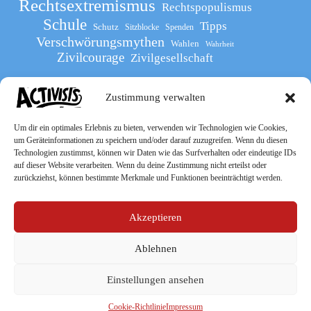
Rechtsextremismus
Rechtspopulismus
Schule
Tipps
Schutz
Sitzblocke
Spenden
Verschwörungsmythen
Wahlen
Wahrheit
Zivilcourage
Zivilgesellschaft
Zustimmung verwalten
Werde Teil
des The Activists Guide
Um dir ein optimales Erlebnis zu bieten, verwenden wir Technologien wie Cookies,
um Geräteinformationen zu speichern und/oder darauf zuzugreifen. Wenn du diesen
Technologien zustimmst, können wir Daten wie das Surfverhalten oder eindeutige IDs
auf dieser Website verarbeiten. Wenn du deine Zustimmung nicht erteilst oder
zurückziehst, können bestimmte Merkmale und Funktionen beeinträchtigt werden.
Akzeptieren
Ablehnen
Socialmedia
Einstellungen ansehen
Cookie-Richtlinie
Impressum