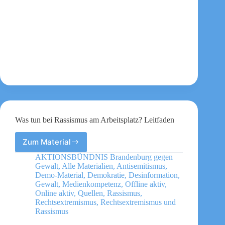
Was tun bei Rassismus am Arbeitsplatz? Leitfaden
Zum Material
Was
tun
AKTIONSBÜNDNIS Brandenburg gegen
bei
Gewalt
,
Alle Materialien
,
Antisemitismus
,
Rassismus
Demo-Material
,
Demokratie
,
Desinformation
,
am
Gewalt
,
Medienkompetenz
,
Offline aktiv
,
Online aktiv
,
Quellen
,
Rassismus
,
Arbeitsplatz?
Rechtsextremismus
,
Rechtsextremismus und
Leitfaden
Rassismus