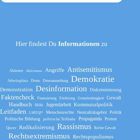
Hier findest Du
Informationen
zu
Antisemitismus
Angriffe
Aktionen
Aktivismus
Demokratie
Arbeitsplatz
Demo
Demoanmeldung
Desinformation
Demonstration
Diskriminierung
Faktencheck
Gewalt
Finanzierung
Förderung
Gemeinnützigkeit
Handbuch
Kommunalpolitik
Jugendarbeit
Hilfe
Leitfaden
Menschenrechte
Neutralitätsgebot
Politik
LSBTQI*
Propaganda
Politische Bildung
politische Teilhabe
Protest
Rassismus
Radikalisierung
Queer
Rechte Gewalt
Rechtsextremismus
Rechtspopulismus