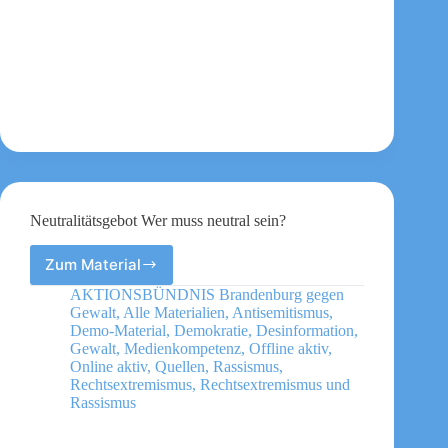
Neutralitätsgebot Wer muss neutral sein?
Zum Material
Neutralitätsgebot
Wer
AKTIONSBÜNDNIS Brandenburg gegen
muss
Gewalt
,
Alle Materialien
,
Antisemitismus
,
neutral
Demo-Material
,
Demokratie
,
Desinformation
,
sein?
Gewalt
,
Medienkompetenz
,
Offline aktiv
,
Online aktiv
,
Quellen
,
Rassismus
,
Rechtsextremismus
,
Rechtsextremismus und
Rassismus