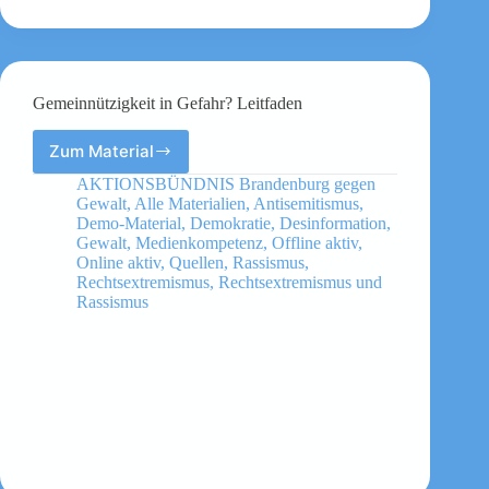
Gemeinnützigkeit in Gefahr? Leitfaden
Zum Material
Gemeinnützigkeit
in
AKTIONSBÜNDNIS Brandenburg gegen
Gefahr?
Gewalt
,
Alle Materialien
,
Antisemitismus
,
Leitfaden
Demo-Material
,
Demokratie
,
Desinformation
,
Gewalt
,
Medienkompetenz
,
Offline aktiv
,
Online aktiv
,
Quellen
,
Rassismus
,
Rechtsextremismus
,
Rechtsextremismus und
Rassismus