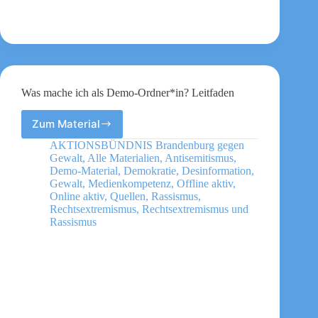
Was mache ich als Demo-Ordner*in? Leitfaden
Zum Material
Was
mache
AKTIONSBÜNDNIS Brandenburg gegen
ich
Gewalt
,
Alle Materialien
,
Antisemitismus
,
als
Demo-Material
,
Demokratie
,
Desinformation
,
Demo-
Gewalt
,
Medienkompetenz
,
Offline aktiv
,
Online aktiv
,
Quellen
,
Rassismus
,
Ordner*in?
Rechtsextremismus
,
Rechtsextremismus und
Leitfaden
Rassismus