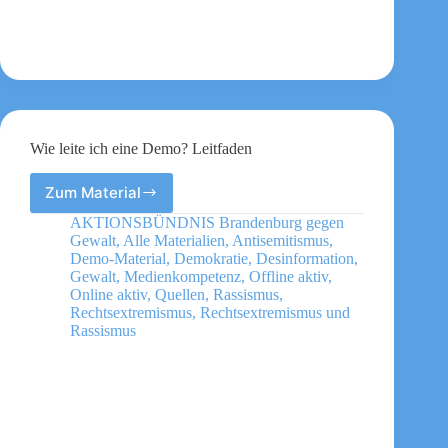
Wie leite ich eine Demo? Leitfaden
Zum Material
Wie
leite
AKTIONSBÜNDNIS Brandenburg gegen
ich
Gewalt
,
Alle Materialien
,
Antisemitismus
,
eine
Demo-Material
,
Demokratie
,
Desinformation
,
Demo?
Gewalt
,
Medienkompetenz
,
Offline aktiv
,
Online aktiv
,
Quellen
,
Rassismus
,
Leitfaden
Rechtsextremismus
,
Rechtsextremismus und
Rassismus