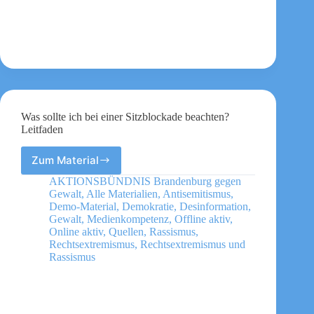
woher
Spenden
und
Förderungen
für
eigene
Aktionen
kommen
können
Was sollte ich bei einer Sitzblockade beachten?
Leitfaden
Zum Material
Was
sollte
AKTIONSBÜNDNIS Brandenburg gegen
ich
Gewalt
,
Alle Materialien
,
Antisemitismus
,
bei
Demo-Material
,
Demokratie
,
Desinformation
,
einer
Gewalt
,
Medienkompetenz
,
Offline aktiv
,
Online aktiv
,
Quellen
,
Rassismus
,
Sitzblockade
Rechtsextremismus
,
Rechtsextremismus und
beachten?
Rassismus
Leitfaden