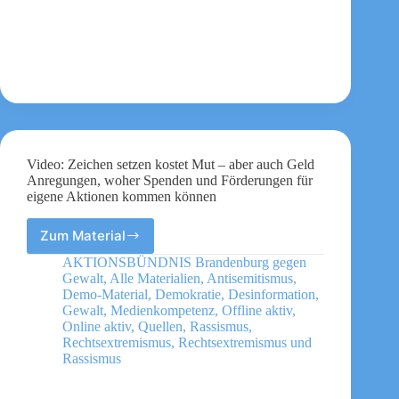
Video: Zeichen setzen kostet Mut – aber auch Geld
Anregungen, woher Spenden und Förderungen für
eigene Aktionen kommen können
Zum Material
Video:
Zeichen
AKTIONSBÜNDNIS Brandenburg gegen
setzen
Gewalt
,
Alle Materialien
,
Antisemitismus
,
kostet
Demo-Material
,
Demokratie
,
Desinformation
,
Mut
Gewalt
,
Medienkompetenz
,
Offline aktiv
,
Online aktiv
,
Quellen
,
Rassismus
,
–
Rechtsextremismus
,
Rechtsextremismus und
aber
Rassismus
auch
Geld
Anregungen,