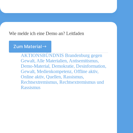
Wie melde ich eine Demo an? Leitfaden
Zum Material
Wie
melde
AKTIONSBÜNDNIS Brandenburg gegen
ich
Gewalt
,
Alle Materialien
,
Antisemitismus
,
eine
Demo-Material
,
Demokratie
,
Desinformation
,
Demo
Gewalt
,
Medienkompetenz
,
Offline aktiv
,
Online aktiv
,
Quellen
,
Rassismus
,
an?
Rechtsextremismus
,
Rechtsextremismus und
Leitfaden
Rassismus