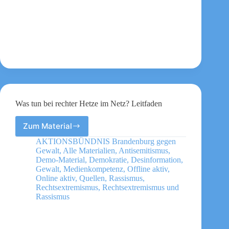
Was tun bei rechter Hetze im Netz? Leitfaden
Zum Material
Was
tun
AKTIONSBÜNDNIS Brandenburg gegen
bei
Gewalt
,
Alle Materialien
,
Antisemitismus
,
rechter
Demo-Material
,
Demokratie
,
Desinformation
,
Hetze
Gewalt
,
Medienkompetenz
,
Offline aktiv
,
Online aktiv
,
Quellen
,
Rassismus
,
im
Rechtsextremismus
,
Rechtsextremismus und
Netz?
Rassismus
Leitfaden