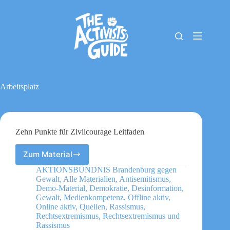
Zum
Inhalt
springen
The
Keine
Activists
Ergebnisse
Guide
Material-
Archiv
Arbeitsplatz
Downloads
Cookie-
Richtlinie
(EU)
Zehn Punkte für Zivilcourage Leitfaden
Impressum
Zum Material
Zehn
Punkte
AKTIONSBÜNDNIS Brandenburg gegen
für
Gewalt
,
Alle Materialien
,
Antisemitismus
,
Zivilcourage
Demo-Material
,
Demokratie
,
Desinformation
,
Leitfaden
Gewalt
,
Medienkompetenz
,
Offline aktiv
,
Online aktiv
,
Quellen
,
Rassismus
,
Rechtsextremismus
,
Rechtsextremismus und
Rassismus