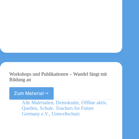
Zeiten
existenzieller
Krisen
Workshops und Publikationen – Wandel fängt mit
Bildung an
Zum Material
Workshops
und
Alle Materialien
,
Demokratie
,
Offline aktiv
,
Publikationen
Quellen
,
Schule
,
Teachers for Future
–
Germany e.V.
,
Umweltschutz
Wandel
fängt
mit
Bildung