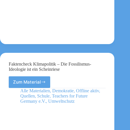
an
Faktencheck Klimapolitik – Die Fossilismus-
Ideologie ist ein Scheinriese
Zum Material
Faktencheck
Klimapolitik
Alle Materialien
,
Demokratie
,
Offline aktiv
,
–
Quellen
,
Schule
,
Teachers for Future
Die
Germany e.V.
,
Umweltschutz
Fossilismus-
Ideologie
ist
ein
Scheinriese