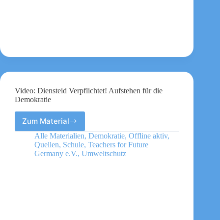
Video: Diensteid Verpflichtet! Aufstehen für die
Demokratie
Zum Material
Video:
Diensteid
Alle Materialien
,
Demokratie
,
Offline aktiv
,
Verpflichtet!
Quellen
,
Schule
,
Teachers for Future
Aufstehen
Germany e.V.
,
Umweltschutz
für
die
Demokratie