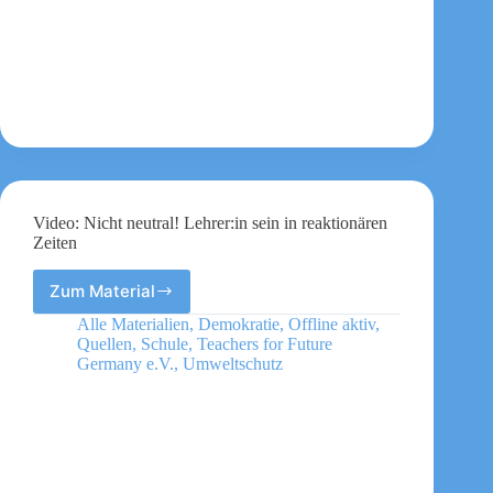
Video: Nicht neutral! Lehrer:in sein in reaktionären
Zeiten
Zum Material
Video:
Nicht
Alle Materialien
,
Demokratie
,
Offline aktiv
,
neutral!
Quellen
,
Schule
,
Teachers for Future
Lehrer:in
Germany e.V.
,
Umweltschutz
sein
in
reaktionären
Zeiten