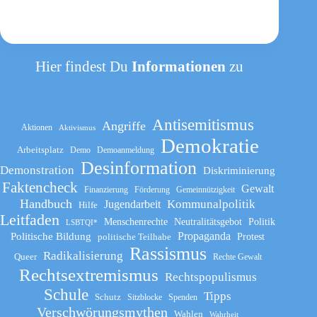
Hier findest Du
Informationen
zu
Antisemitismus
Angriffe
Aktionen
Aktivismus
Demokratie
Arbeitsplatz
Demo
Demoanmeldung
Desinformation
Demonstration
Diskriminierung
Faktencheck
Gewalt
Finanzierung
Förderung
Gemeinnützigkeit
Handbuch
Kommunalpolitik
Jugendarbeit
Hilfe
Leitfaden
Menschenrechte
Neutralitätsgebot
Politik
LSBTQI*
Propaganda
Politische Bildung
politische Teilhabe
Protest
Rassismus
Radikalisierung
Queer
Rechte Gewalt
Rechtsextremismus
Rechtspopulismus
Schule
Tipps
Schutz
Sitzblocke
Spenden
Verschwörungsmythen
Wahlen
Wahrheit