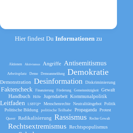
Hier findest Du
Informationen
zu
Antisemitismus
Angriffe
Aktionen
Aktivismus
Demokratie
Arbeitsplatz
Demo
Demoanmeldung
Desinformation
Demonstration
Diskriminierung
Faktencheck
Gewalt
Finanzierung
Förderung
Gemeinnützigkeit
Handbuch
Kommunalpolitik
Jugendarbeit
Hilfe
Leitfaden
Menschenrechte
Neutralitätsgebot
Politik
LSBTQI*
Propaganda
Politische Bildung
politische Teilhabe
Protest
Rassismus
Radikalisierung
Queer
Rechte Gewalt
Rechtsextremismus
Rechtspopulismus