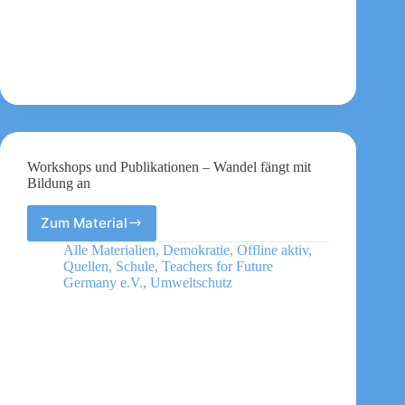
Workshops und Publikationen – Wandel fängt mit
Bildung an
Zum Material
Workshops
und
Alle Materialien
,
Demokratie
,
Offline aktiv
,
Publikationen
Quellen
,
Schule
,
Teachers for Future
–
Germany e.V.
,
Umweltschutz
Wandel
fängt
mit
Bildung
an