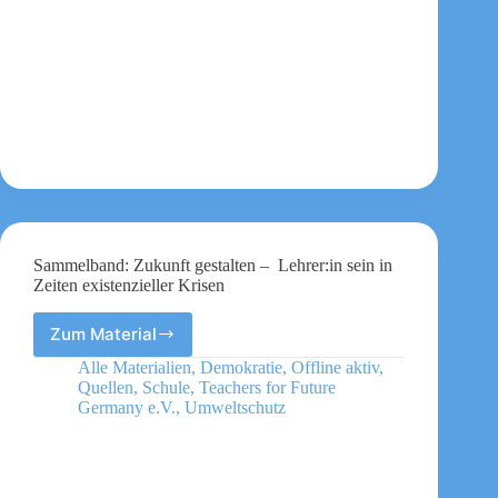
ein
Scheinriese
Sammelband: Zukunft gestalten – Lehrer:in sein in
Zeiten existenzieller Krisen
Zum Material
Sammelband:
Zukunft
Alle Materialien
,
Demokratie
,
Offline aktiv
,
gestalten
Quellen
,
Schule
,
Teachers for Future
–
Germany e.V.
,
Umweltschutz
Lehrer:in
sein
in
Zeiten