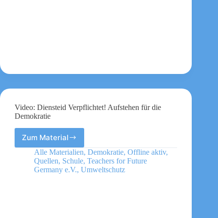
existenzieller
Krisen
Video: Diensteid Verpflichtet! Aufstehen für die
Demokratie
Zum Material
Video:
Diensteid
Alle Materialien
,
Demokratie
,
Offline aktiv
,
Verpflichtet!
Quellen
,
Schule
,
Teachers for Future
Aufstehen
Germany e.V.
,
Umweltschutz
für
die
Demokratie