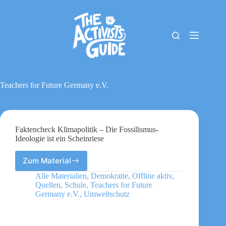
Zum
Inhalt
springen
The
Keine
Activists
Ergebnisse
Guide
Material-
Archiv
Teachers for Future Germany e.V.
Downloads
Cookie-
Richtlinie
(EU)
Faktencheck Klimapolitik – Die Fossilismus-
Impressum
Ideologie ist ein Scheinriese
Zum Material
Faktencheck
Klimapolitik
Alle Materialien
,
Demokratie
,
Offline aktiv
,
–
Quellen
,
Schule
,
Teachers for Future
Die
Germany e.V.
,
Umweltschutz
Fossilismus-
Ideologie
ist