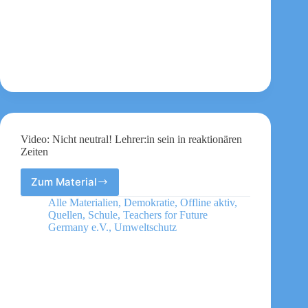
Video: Nicht neutral! Lehrer:in sein in reaktionären
Zeiten
Zum Material
Video:
Nicht
Alle Materialien
,
Demokratie
,
Offline aktiv
,
neutral!
Quellen
,
Schule
,
Teachers for Future
Lehrer:in
Germany e.V.
,
Umweltschutz
sein
in
reaktionären
Zeiten