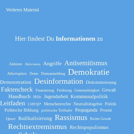
Weiteres Material
Hier findest Du
Informationen
zu
Antisemitismus
Angriffe
Aktionen
Aktivismus
Demokratie
Arbeitsplatz
Demo
Demoanmeldung
Desinformation
Demonstration
Diskriminierung
Faktencheck
Gewalt
Finanzierung
Förderung
Gemeinnützigkeit
Handbuch
Kommunalpolitik
Jugendarbeit
Hilfe
Leitfaden
Menschenrechte
Neutralitätsgebot
Politik
LSBTQI*
Propaganda
Politische Bildung
politische Teilhabe
Protest
Rassismus
Radikalisierung
Queer
Rechte Gewalt
Rechtsextremismus
Rechtspopulismus