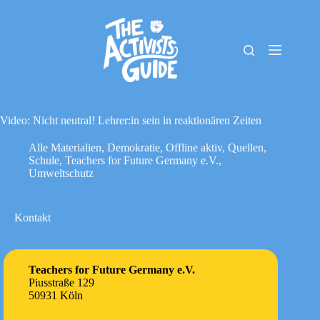
Zum
Inhalt
springen
The
Keine
Activists
Ergebnisse
Guide
Material-
Archiv
Video: Nicht neutral! Lehrer:in sein in reaktionären Zeiten
Downloads
Alle Materialien
,
Demokratie
,
Offline aktiv
,
Quellen
,
Cookie-
Schule
,
Teachers for Future Germany e.V.
,
Richtlinie
Umweltschutz
(EU)
Impressum
Kontakt
Teachers for Future Germany e.V.
Piusstraße 129
50931 Köln