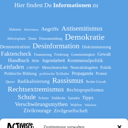
Hier findest Du
Informationen
zu
Antisemitismus
Angriffe
Aktionen
Aktivismus
Demokratie
Arbeitsplatz
Demo
Demoanmeldung
Desinformation
Demonstration
Diskriminierung
Faktencheck
Gewalt
Finanzierung
Förderung
Gemeinnützigkeit
Handbuch
Kommunalpolitik
Jugendarbeit
Hilfe
Leitfaden
Menschenrechte
Neutralitätsgebot
Politik
LSBTQI*
Propaganda
Politische Bildung
politische Teilhabe
Protest
Rassismus
Radikalisierung
Queer
Rechte Gewalt
Rechtsextremismus
Rechtspopulismus
Schule
Tipps
Schutz
Sitzblocke
Spenden
Verschwörungsmythen
Wahlen
Wahrheit
Zivilcourage
Zivilgesellschaft
Zustimmung verwalten