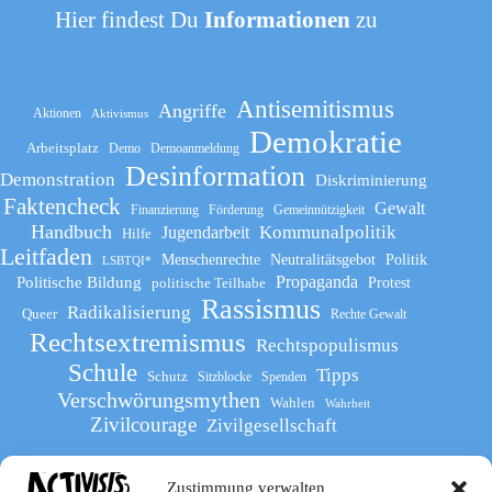
Hier findest Du
Informationen
zu
Antisemitismus
Angriffe
Aktionen
Aktivismus
Demokratie
Arbeitsplatz
Demo
Demoanmeldung
Desinformation
Demonstration
Diskriminierung
Faktencheck
Gewalt
Finanzierung
Förderung
Gemeinnützigkeit
Handbuch
Kommunalpolitik
Jugendarbeit
Hilfe
Leitfaden
Menschenrechte
Neutralitätsgebot
Politik
LSBTQI*
Propaganda
Politische Bildung
politische Teilhabe
Protest
Rassismus
Radikalisierung
Queer
Rechte Gewalt
Rechtsextremismus
Rechtspopulismus
Schule
Tipps
Schutz
Sitzblocke
Spenden
Verschwörungsmythen
Wahlen
Wahrheit
Zivilcourage
Zivilgesellschaft
Zustimmung verwalten