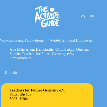
Zum
Inhalt
springen
The
Keine
Activists
Ergebnisse
Guide
Material-
Archiv
Workshops und Publikationen – Wandel fängt mit Bildung an
Downloads
Alle Materialien
,
Demokratie
,
Offline aktiv
,
Quellen
,
Cookie-
Schule
,
Teachers for Future Germany e.V.
,
Richtlinie
Umweltschutz
(EU)
Impressum
Kontakt
Teachers for Future Germany e.V.
Piusstraße 129
50931 Köln