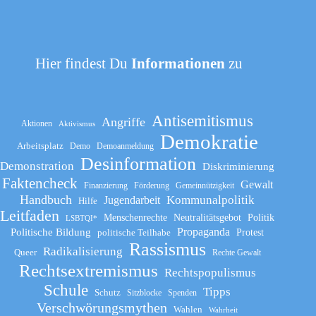
Hier findest Du
Informationen
zu
Antisemitismus
Angriffe
Aktionen
Aktivismus
Demokratie
Arbeitsplatz
Demo
Demoanmeldung
Desinformation
Demonstration
Diskriminierung
Faktencheck
Gewalt
Finanzierung
Förderung
Gemeinnützigkeit
Handbuch
Kommunalpolitik
Jugendarbeit
Hilfe
Leitfaden
Menschenrechte
Neutralitätsgebot
Politik
LSBTQI*
Propaganda
Politische Bildung
politische Teilhabe
Protest
Rassismus
Radikalisierung
Queer
Rechte Gewalt
Rechtsextremismus
Rechtspopulismus
Schule
Tipps
Schutz
Sitzblocke
Spenden
Verschwörungsmythen
Wahlen
Wahrheit