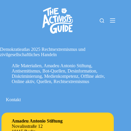
Zum
Inhalt
springen
The
Keine
Activists
Ergebnisse
Guide
Material-
Archiv
Demokratieatlas 2025 Rechtsextremismus und
Downloads
zivilgesellschaftliches Handeln
Cookie-
Alle Materialien
,
Amadeu Antonio Stiftung
,
Richtlinie
Antisemitismus
,
Bot-Quellen
,
Desinformation
,
(EU)
Diskriminierung
,
Medienkompetenz
,
Offline aktiv
,
Impressum
Online aktiv
,
Quellen
,
Rechtsextremismus
Kontakt
Amadeu Antonio Stiftung
Novalisstraße 12