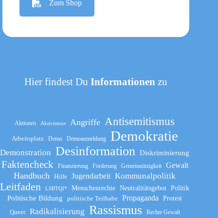
Zum Shop
Hier findest Du
Informationen
zu
Antisemitismus
Angriffe
Aktionen
Aktivismus
Demokratie
Arbeitsplatz
Demo
Demoanmeldung
Desinformation
Demonstration
Diskriminierung
Faktencheck
Gewalt
Finanzierung
Förderung
Gemeinnützigkeit
Handbuch
Kommunalpolitik
Jugendarbeit
Hilfe
Leitfaden
Menschenrechte
Neutralitätsgebot
Politik
LSBTQI*
Propaganda
Politische Bildung
politische Teilhabe
Protest
Rassismus
Radikalisierung
Queer
Rechte Gewalt