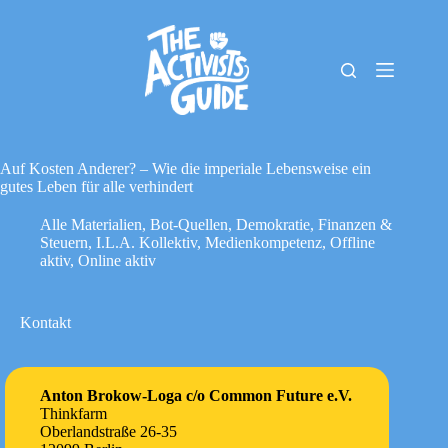
Zum
Inhalt
springen
The
Keine
Activists
Ergebnisse
Guide
Material-
Archiv
Auf Kosten Anderer? – Wie die imperiale Lebensweise ein
Downloads
gutes Leben für alle verhindert
Cookie-
Alle Materialien
,
Bot-Quellen
,
Demokratie
,
Finanzen &
Richtlinie
Steuern
,
I.L.A. Kollektiv
,
Medienkompetenz
,
Offline
(EU)
aktiv
,
Online aktiv
Impressum
Kontakt
Anton Brokow-Loga c/o Common Future e.V.
Thinkfarm
Oberlandstraße 26-35