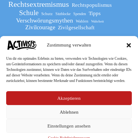
Rechtsextremismus
Rechtspopulismus
Schule
Tipps
Schutz
Sitzblocke
Spenden
Verschwörungsmythen
Wahlen
Wahrheit
Zivilcourage
Zivilgesellschaft
Zustimmung verwalten
Werde Teil
des The Activists Guide
Um dir ein optimales Erlebnis zu bieten, verwenden wir Technologien wie Cookies,
um Geräteinformationen zu speichern und/oder darauf zuzugreifen. Wenn du diesen
Technologien zustimmst, können wir Daten wie das Surfverhalten oder eindeutige IDs
auf dieser Website verarbeiten. Wenn du deine Zustimmung nicht erteilst oder
zurückziehst, können bestimmte Merkmale und Funktionen beeinträchtigt werden.
Akzeptieren
Ablehnen
Socialmedia
Einstellungen ansehen