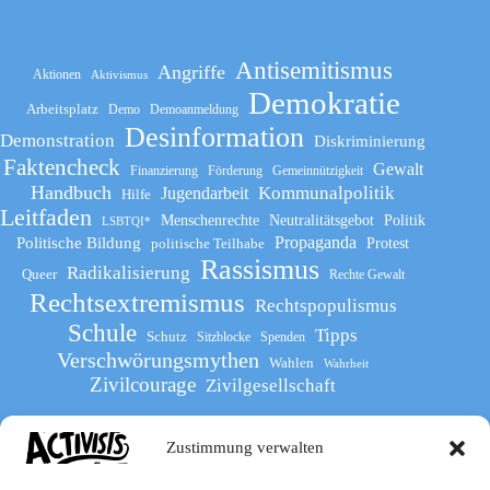
Antisemitismus
Angriffe
Aktionen
Aktivismus
Demokratie
Arbeitsplatz
Demo
Demoanmeldung
Desinformation
Demonstration
Diskriminierung
Faktencheck
Gewalt
Finanzierung
Förderung
Gemeinnützigkeit
Handbuch
Kommunalpolitik
Jugendarbeit
Hilfe
Leitfaden
Menschenrechte
Neutralitätsgebot
Politik
LSBTQI*
Propaganda
Politische Bildung
politische Teilhabe
Protest
Rassismus
Radikalisierung
Queer
Rechte Gewalt
Rechtsextremismus
Rechtspopulismus
Schule
Tipps
Schutz
Sitzblocke
Spenden
Verschwörungsmythen
Wahlen
Wahrheit
Zivilcourage
Zivilgesellschaft
Zustimmung verwalten
Werde Teil
des The Activists Guide