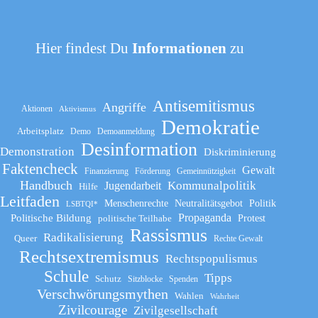
Hier findest Du
Informationen
zu
Antisemitismus
Angriffe
Aktionen
Aktivismus
Demokratie
Arbeitsplatz
Demo
Demoanmeldung
Desinformation
Demonstration
Diskriminierung
Faktencheck
Gewalt
Finanzierung
Förderung
Gemeinnützigkeit
Handbuch
Kommunalpolitik
Jugendarbeit
Hilfe
Leitfaden
Menschenrechte
Neutralitätsgebot
Politik
LSBTQI*
Propaganda
Politische Bildung
politische Teilhabe
Protest
Rassismus
Radikalisierung
Queer
Rechte Gewalt
Rechtsextremismus
Rechtspopulismus
Schule
Tipps
Schutz
Sitzblocke
Spenden
Verschwörungsmythen
Wahlen
Wahrheit
Zivilcourage
Zivilgesellschaft