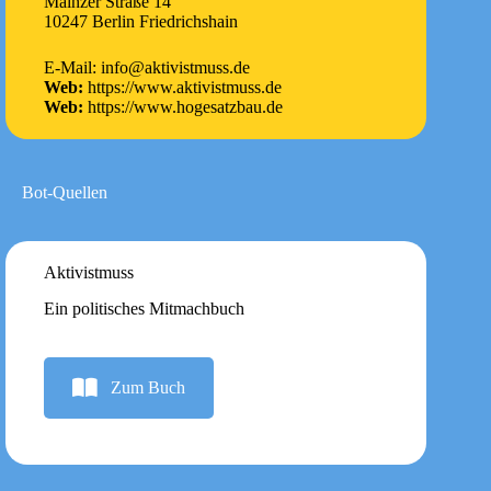
Mainzer Straße 14
10247 Berlin Friedrichshain
E-Mail: info@aktivistmuss.de
Web:
https://www.aktivistmuss.de
Web:
https://www.hogesatzbau.de
Bot-Quellen
Aktivistmuss
Ein politisches Mitmachbuch
Zum Buch