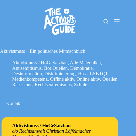
Zum
Inhalt
springen
The
Keine
Activists
Ergebnisse
Guide
Material-
Archiv
Aktivistmuss – Ein politisches Mitmachbuch
Downloads
Aktivistmuss / HoGeSatzbau
,
Alle Materialien
,
Cookie-
Antisemitismus
,
Bot-Quellen
,
Demokratie
,
Richtlinie
Desinformation
,
Diskriminierung
,
Hass
,
LSBTQI
,
(EU)
Medienkompetenz
,
Offline aktiv
,
Online aktiv
,
Quellen
,
Impressum
Rassismus
,
Rechtsextremismus
,
Schule
Kontakt
Aktivistmuss / HoGeSatzbau
c/o Rechtsanwalt Christian Löffelmacher