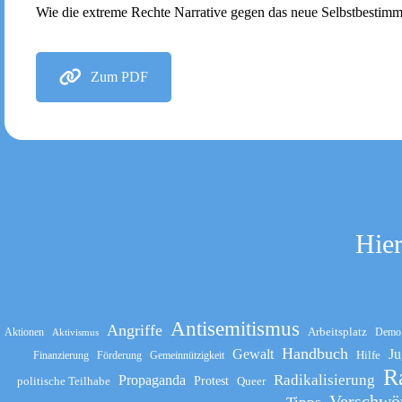
Wie die extreme Rechte Narrative gegen das neue Selbstbestimm
Zum PDF
Hier
Antisemitismus
Angriffe
Arbeitsplatz
Aktionen
Demo
Aktivismus
Handbuch
Gewalt
Ju
Hilfe
Finanzierung
Förderung
Gemeinnützigkeit
R
Propaganda
Radikalisierung
politische Teilhabe
Protest
Queer
Verschwö