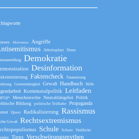
chlagworte
Angriffe
tionen
Aktivismus
ntisemitismus
Arbeitsplatz
Demo
Demokratie
moanmeldung
Desinformation
emonstration
Faktencheck
iskriminierung
Finanzierung
Handbuch
Gewalt
Hilfe
rderung
Gemeinnützigkeit
Leitfaden
Kommunalpolitik
ugendarbeit
Menschenrechte
Neutralitätsgebot
Politik
BTQI*
Propaganda
litische Bildung
politische Teilhabe
Rassismus
Radikalisierung
otest
Queer
Rechtsextremismus
chte Gewalt
Schule
echtspopulismus
Schutz
Sitzblocke
Verschwörungsmythen
Tipps
enden