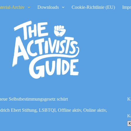
terial-Archiv
Downloads
Cookie-Richtlinie (EU)
Imp
 neue Selbstbestimmungsgesetz schürt
K
edrich Ebert Stiftung
,
LSBTQI
,
Offline aktiv
,
Online aktiv
,
K