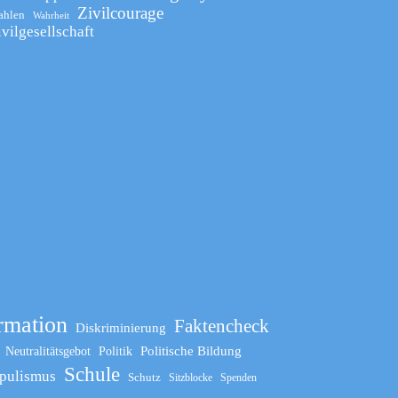
Zivilcourage
ahlen
Wahrheit
ivilgesellschaft
rmation
Faktencheck
Diskriminierung
Politische Bildung
Neutralitätsgebot
Politik
Schule
pulismus
Schutz
Sitzblocke
Spenden