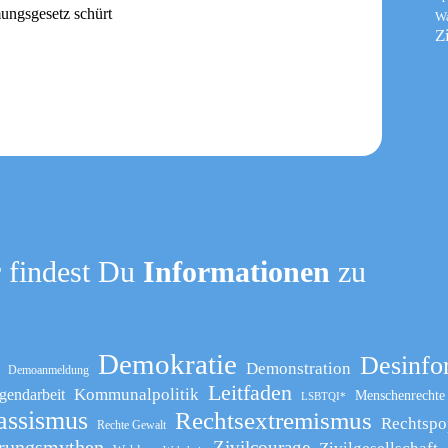
ungsgesetz schürt
W
Z
 findest Du
Informationen
zu
Demokratie
Desinfo
Demonstration
Demoanmeldung
Leitfaden
Kommunalpolitik
gendarbeit
Menschenrechte
LSBTQI*
assismus
Rechtsextremismus
Rechtspo
Rechte Gewalt
rungsmythen
Zivilcourage