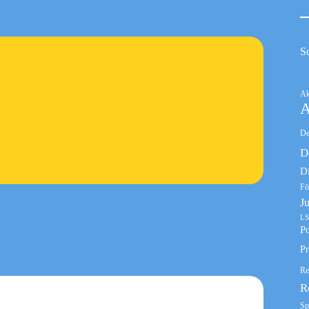
S
Ak
A
De
D
D
Fö
J
LS
Po
Pr
Re
R
Sp