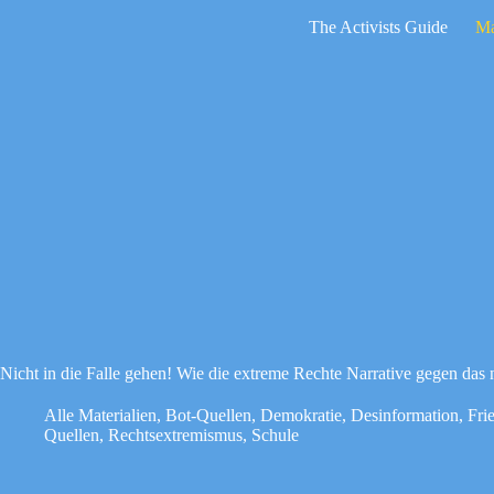
Zum
The Activists Guide
Ma
Inhalt
springen
Keine
Ergebnisse
Nicht in die Falle gehen! Wie die extreme Rechte Narrative gegen das
Alle Materialien
,
Bot-Quellen
,
Demokratie
,
Desinformation
,
Fri
Quellen
,
Rechtsextremismus
,
Schule