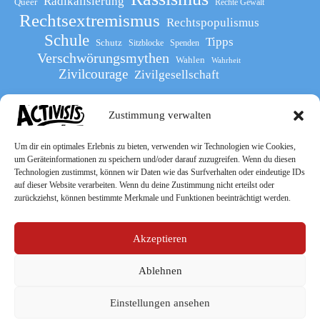
Radikalisierung
Queer
Rechte Gewalt
Rechtsextremismus
Rechtspopulismus
Schule
Tipps
Schutz
Sitzblocke
Spenden
Verschwörungsmythen
Wahlen
Wahrheit
Zivilcourage
Zivilgesellschaft
Zustimmung verwalten
Werde Teil
des The Activists Guide
Um dir ein optimales Erlebnis zu bieten, verwenden wir Technologien wie Cookies,
um Geräteinformationen zu speichern und/oder darauf zuzugreifen. Wenn du diesen
Technologien zustimmst, können wir Daten wie das Surfverhalten oder eindeutige IDs
auf dieser Website verarbeiten. Wenn du deine Zustimmung nicht erteilst oder
zurückziehst, können bestimmte Merkmale und Funktionen beeinträchtigt werden.
Akzeptieren
Ablehnen
Socialmedia
Einstellungen ansehen