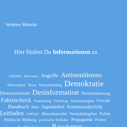
Weiteres Material
Hier findest Du
Informationen
zu
Antisemitismus
Angriffe
Aktionen
Aktivismus
Demokratie
Arbeitsplatz
Demo
Demoanmeldung
Desinformation
Demonstration
Diskriminierung
Faktencheck
Gewalt
Finanzierung
Förderung
Gemeinnützigkeit
Handbuch
Kommunalpolitik
Jugendarbeit
Hilfe
Leitfaden
Menschenrechte
Neutralitätsgebot
Politik
LSBTQI*
Propaganda
Politische Bildung
politische Teilhabe
Protest
Rassismus