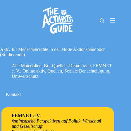
Zum
Inhalt
springen
The
Keine
Activists
Ergebnisse
Guide
Material-
Archiv
Aktiv für Menschenrechte in der Mode Aktionshandbuch
Downloads
(Studierende)
Cookie-
Alle Materialien
,
Bot-Quellen
,
Demokratie
,
FEMNET
Richtlinie
e. V.
,
Online aktiv
,
Quellen
,
Soziale Benachteiligung
,
(EU)
Umweltschutz
Impressum
Kontakt
FEMNET e.V.
feministische Perspektiven auf Politik, Wirtschaft
und Gesellschaft