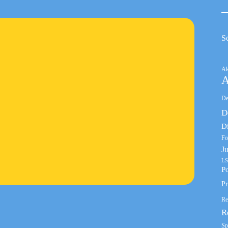
S
Ak
A
De
D
D
Fö
J
LS
Po
Pr
Re
R
Sp