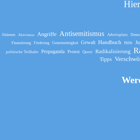
Hier
Antisemitismus
Angriffe
Arbeitsplatz
Aktionen
Demo
Aktivismus
Handbuch
Gewalt
Ju
Hilfe
Finanzierung
Förderung
Gemeinnützigkeit
R
Propaganda
Radikalisierung
politische Teilhabe
Protest
Queer
Verschwö
Tipps
Werd