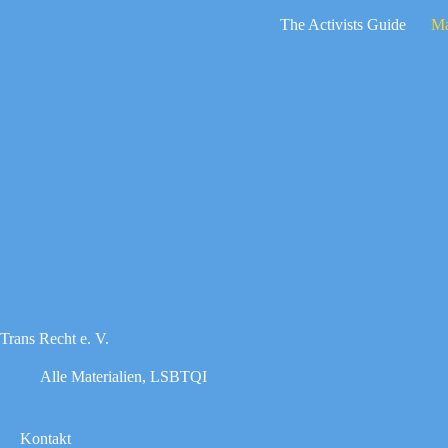
Zum
The Activists Guide
Ma
Inhalt
springen
Keine
Ergebnisse
Trans Recht e. V.
Alle Materialien
,
LSBTQI
Kontakt