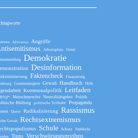
chlagworte
Angriffe
tionen
Aktivismus
ntisemitismus
Arbeitsplatz
Demo
Demokratie
moanmeldung
Desinformation
emonstration
Faktencheck
iskriminierung
Finanzierung
Handbuch
Gewalt
Hilfe
rderung
Gemeinnützigkeit
Leitfaden
Kommunalpolitik
ugendarbeit
Menschenrechte
Neutralitätsgebot
Politik
BTQI*
Propaganda
litische Bildung
politische Teilhabe
Rassismus
Radikalisierung
otest
Queer
Rechtsextremismus
chte Gewalt
Schule
echtspopulismus
Schutz
Sitzblocke
Verschwörungsmythen
Tipps
enden