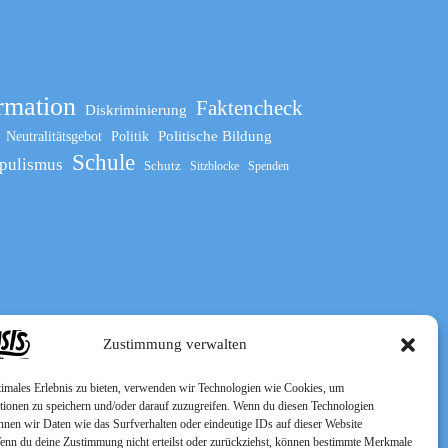
rmation
Faktencheck
Diskriminierung
Politische Bildung
Neutralitätsgebot
Politik
Schule
pulismus
Schutz
Sitzblocke
Spenden
Zustimmung verwalten
timales Erlebnis zu bieten, verwenden wir Technologien wie Cookies, um
tionen zu speichern und/oder darauf zuzugreifen. Wenn du diesen Technologien
nnen wir Daten wie das Surfverhalten oder eindeutige IDs auf dieser Website
Wenn du deine Zustimmung nicht erteilst oder zurückziehst, können bestimmte Merkmale