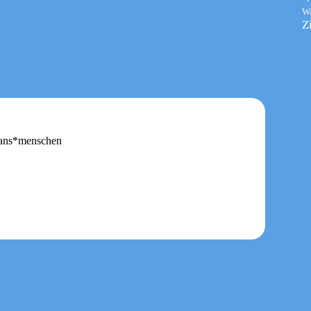
W
Z
Trans*menschen