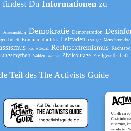
 findest Du
Informationen
zu
Demokratie
Desinfo
Demonstration
Demoanmeldung
Leitfaden
Kommunalpolitik
gendarbeit
Menschenrechte
LSBTQI*
assismus
Rechtsextremismus
Rechtspo
Rechte Gewalt
rungsmythen
Zivilcourage
Zivilgesellschaft
Wahlen
Wahrheit
e Teil
des The Activists Guide
Um dir ein op
Geräteinforma
zustimmst, kö
verarbeiten. 