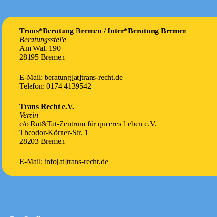
Trans*Beratung Bremen / Inter*Beratung Bremen
Beratungsstelle
Am Wall 190
28195 Bremen
E-Mail: beratung[at]trans-recht.de
Telefon: 0174 4139542
Trans Recht e.V.
Verein
c/o Rat&Tat-Zentrum für queeres Leben e.V.
Theodor-Körner-Str. 1
28203 Bremen
E-Mail: info[at]trans-recht.de