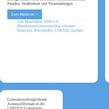
Paraden, Straßenfeste und Veranstaltungen
Zum Material
CSD
ist
Alle Materialien
,
BISS e.V.
für
(Bundesinteressenvertretung schwuler
Alte
Senioren)
,
Bot-Quellen
,
LSBTQI
,
Quellen
da!
Praxis-
Leitfaden
für
einen
altersgerechten
CSD
und
andere
Demonstrationen,
Paraden,
Straßenfeste
und
Veranstaltungen
Generationsübergreifende
Austauschformate in der
LSBTIQ*-Community