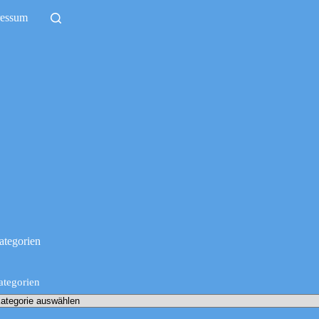
ressum
ategorien
ategorien