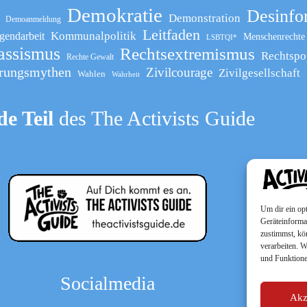
Demokratie
Desinfo
Demonstration
Demoanmeldung
Leitfaden
Kommunalpolitik
gendarbeit
Menschenrechte
LSBTQI*
assismus
Rechtsextremismus
Rechtspo
Rechte Gewalt
rungsmythen
Zivilcourage
Zivilgesellschaft
Wahlen
Wahrheit
e Teil
des The Activists Guide
Um dir ein op
Geräteinforma
zustimmst, kö
verarbeiten. 
und Funktione
Socialmedia
Akz