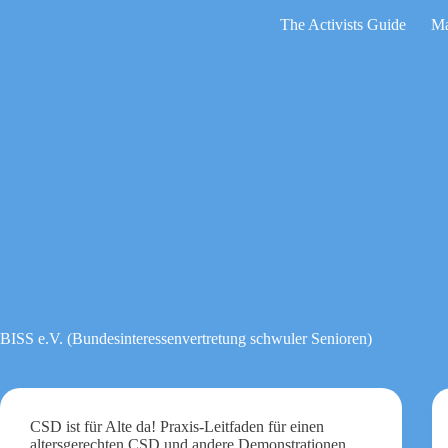
Zum
The Activists Guide
Ma
Inhalt
springen
Keine
Ergebnisse
BISS e.V. (Bundesinteressenvertretung schwuler Senioren)
CSD ist für Alte da! Praxis-Leitfaden für einen
altersgerechten CSD und andere Demonstrationen,