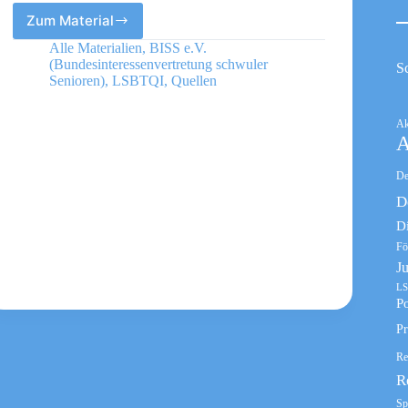
Zum Material
Diversity
Bingo
Alle Materialien
,
BISS e.V.
(Bundesinteressenvertretung schwuler
S
Senioren)
,
LSBTQI
,
Quellen
Ak
A
De
D
D
Fö
J
LS
Po
Pr
Re
R
Sp