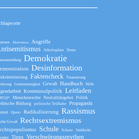
chlagworte
Angriffe
tionen
Aktivismus
ntisemitismus
Arbeitsplatz
Demo
Demokratie
moanmeldung
Desinformation
emonstration
Faktencheck
iskriminierung
Finanzierung
Handbuch
Gewalt
Hilfe
rderung
Gemeinnützigkeit
Leitfaden
Kommunalpolitik
ugendarbeit
Menschenrechte
Neutralitätsgebot
Politik
BTQI*
Propaganda
litische Bildung
politische Teilhabe
Rassismus
Radikalisierung
otest
Queer
Rechtsextremismus
chte Gewalt
Schule
echtspopulismus
Schutz
Sitzblocke
Verschwörungsmythen
Tipps
enden