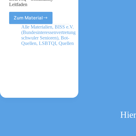
Leitfaden
Zum Material
Generationsübergreifende
Austauschformate
Alle Materialien
,
BISS e.V.
in
(Bundesinteressenvertretung
der
schwuler Senioren)
,
Bot-
LSBTIQ*-
Quellen
,
LSBTQI
,
Quellen
Community
Leitfaden
Hier