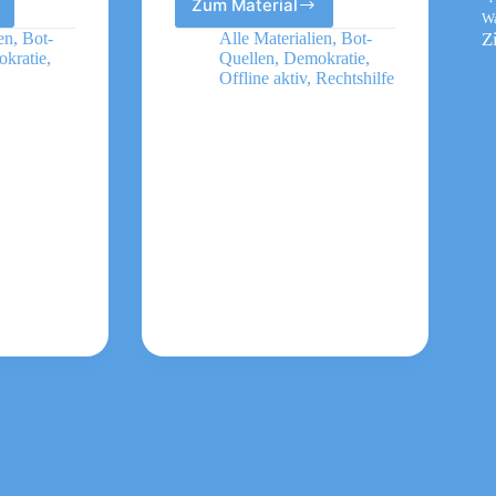
Zum Material
ver.di
W
Z
en
,
Bot-
Alle Materialien
,
Bot-
kratie
,
Quellen
,
Demokratie
,
Offline aktiv
,
Rechtshilfe