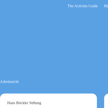
Zum
The Activists Guide
Ma
Inhalt
springen
Keine
Ergebnisse
Arbeitsrecht
Hans Böckler Stiftung