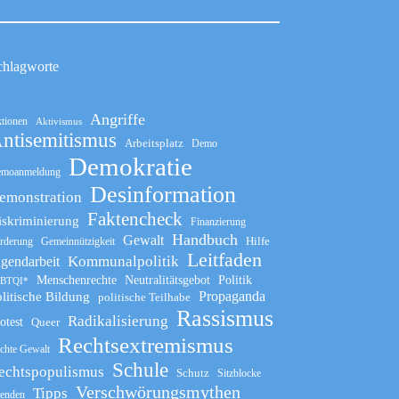
chlagworte
Angriffe
tionen
Aktivismus
ntisemitismus
Arbeitsplatz
Demo
Demokratie
moanmeldung
Desinformation
emonstration
Faktencheck
iskriminierung
Finanzierung
Handbuch
Gewalt
Hilfe
rderung
Gemeinnützigkeit
Leitfaden
Kommunalpolitik
ugendarbeit
Menschenrechte
Neutralitätsgebot
Politik
BTQI*
Propaganda
litische Bildung
politische Teilhabe
Rassismus
Radikalisierung
otest
Queer
Rechtsextremismus
chte Gewalt
Schule
echtspopulismus
Schutz
Sitzblocke
Verschwörungsmythen
Tipps
enden