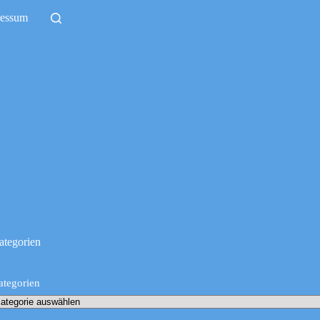
ressum
ategorien
ategorien