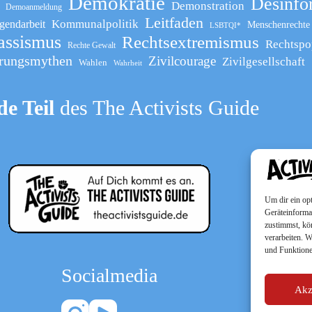
Demokratie
Desinfo
Demonstration
Demoanmeldung
Leitfaden
Kommunalpolitik
gendarbeit
Menschenrechte
LSBTQI*
assismus
Rechtsextremismus
Rechtspo
Rechte Gewalt
rungsmythen
Zivilcourage
Zivilgesellschaft
Wahlen
Wahrheit
e Teil
des The Activists Guide
Um dir ein op
Geräteinforma
zustimmst, kö
verarbeiten. 
und Funktione
Socialmedia
Akz