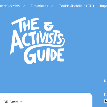
terial-Archiv
Downloads
Cookie-Richtlinie (EU)
Imp
K
K
BR Anwälte