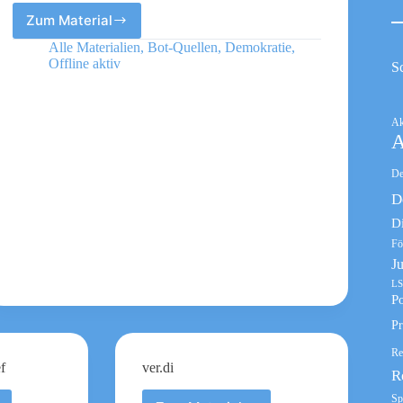
Zum Material
BR
Anwälte
Alle Materialien
,
Bot-Quellen
,
Demokratie
,
Offline aktiv
S
Ak
A
De
D
D
Fö
J
LS
Po
Pr
Re
f
ver.di
R
Sp