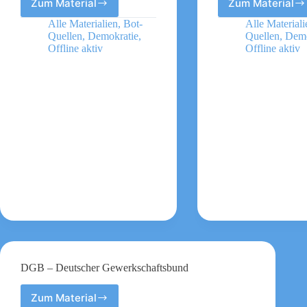
Zum Material
Zum Material
IGBCE
PD
Dr.
Alle Materialien
,
Bot-
Alle Materiali
Samuel
Quellen
,
Demokratie
,
Quellen
,
Demo
Greef
Offline aktiv
Offline aktiv
DGB – Deutscher Gewerkschaftsbund
Zum Material
DGB