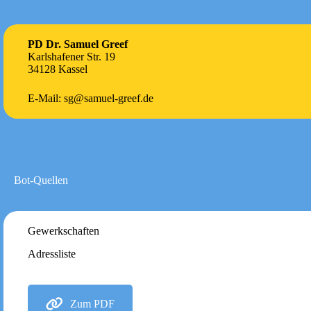
PD Dr. Samuel Greef
Karlshafener Str. 19
34128 Kassel
E-Mail: sg@samuel-greef.de
Bot-Quellen
Gewerkschaften
Adressliste
Zum PDF