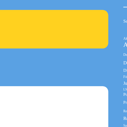
S
Ak
A
De
D
D
Fö
J
LS
Po
Pr
Re
R
Sp