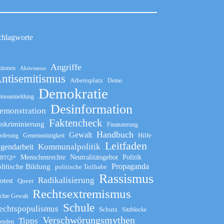
chlagworte
Angriffe
tionen
Aktivismus
ntisemitismus
Arbeitsplatz
Demo
Demokratie
moanmeldung
Desinformation
emonstration
Faktencheck
iskriminierung
Finanzierung
Handbuch
Gewalt
Hilfe
rderung
Gemeinnützigkeit
Leitfaden
Kommunalpolitik
ugendarbeit
Menschenrechte
Neutralitätsgebot
Politik
BTQI*
Propaganda
litische Bildung
politische Teilhabe
Rassismus
Radikalisierung
otest
Queer
Rechtsextremismus
chte Gewalt
Schule
echtspopulismus
Schutz
Sitzblocke
Verschwörungsmythen
Tipps
enden