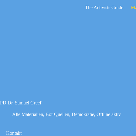
Zum
The Activists Guide
Ma
Inhalt
springen
Keine
Ergebnisse
PD Dr. Samuel Greef
Alle Materialien
,
Bot-Quellen
,
Demokratie
,
Offline aktiv
Kontakt