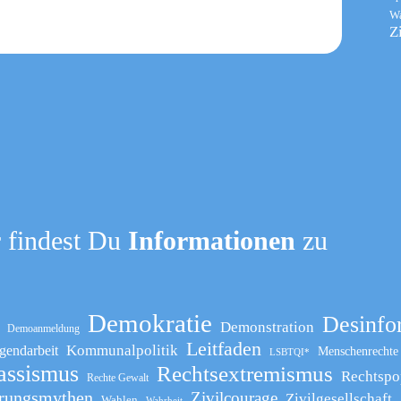
W
Z
 findest Du
Informationen
zu
Demokratie
Desinfo
Demonstration
Demoanmeldung
Leitfaden
Kommunalpolitik
gendarbeit
Menschenrechte
LSBTQI*
assismus
Rechtsextremismus
Rechtspo
Rechte Gewalt
rungsmythen
Zivilcourage
Zivilgesellschaft
Wahlen
Wahrheit