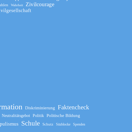
Zivilcourage
ahlen
Wahrheit
ivilgesellschaft
rmation
Faktencheck
Diskriminierung
Politische Bildung
Neutralitätsgebot
Politik
Schule
pulismus
Schutz
Sitzblocke
Spenden