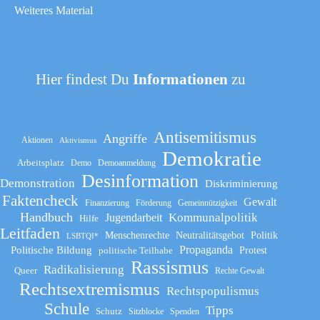
Weiteres Material
Hier findest Du
Informationen
zu
Antisemitismus
Angriffe
Aktionen
Aktivismus
Demokratie
Arbeitsplatz
Demo
Demoanmeldung
Desinformation
Demonstration
Diskriminierung
Faktencheck
Gewalt
Finanzierung
Förderung
Gemeinnützigkeit
Handbuch
Kommunalpolitik
Jugendarbeit
Hilfe
Leitfaden
Menschenrechte
Neutralitätsgebot
Politik
LSBTQI*
Propaganda
Politische Bildung
politische Teilhabe
Protest
Rassismus
Radikalisierung
Queer
Rechte Gewalt
Rechtsextremismus
Rechtspopulismus
Schule
Tipps
Schutz
Sitzblocke
Spenden