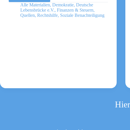
größten
Alle Materialien
,
Demokratie
,
Deutsche
Irrtümer
Lebensbrücke e.V.
,
Finanzen & Steuern
,
zur
Quellen
,
Rechtshilfe
,
Soziale Benachteiligung
Reichensteuer
Hier