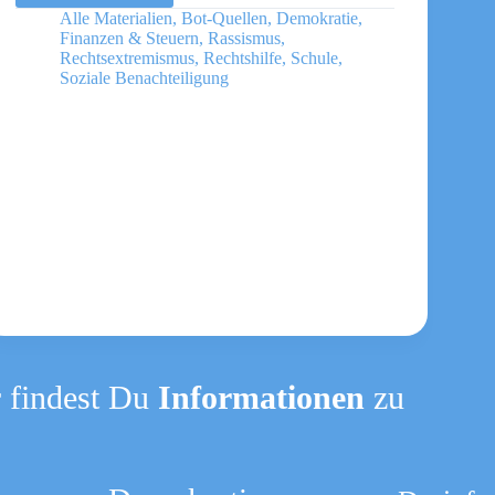
für
Alle Materialien
,
Bot-Quellen
,
Demokratie
,
politische
Finanzen & Steuern
,
Rassismus
,
Bildung
Rechtsextremismus
,
Rechtshilfe
,
Schule
,
Soziale Benachteiligung
 findest Du
Informationen
zu