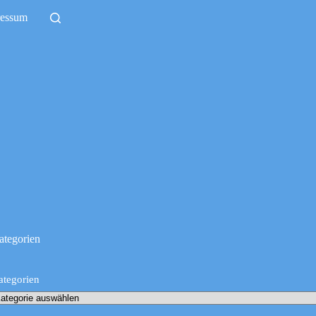
ressum
ategorien
ategorien