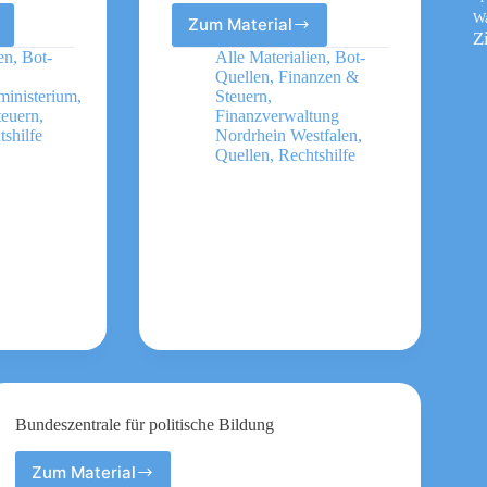
W
Zum Material
Steuern
Z
verständlich
en
,
Bot-
Alle Materialien
,
Bot-
erklärt
Quellen
,
Finanzen &
–
ministerium
,
Steuern
,
Infoflyer
teuern
,
Finanzverwaltung
tshilfe
Nordrhein Westfalen
,
Quellen
,
Rechtshilfe
r
Bundeszentrale für politische Bildung
Zum Material
Bundeszentrale