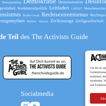
Demokratie
Desinfo
Demonstration
Demoanmeldung
Leitfaden
Kommunalpolitik
gendarbeit
Menschenrechte
LSBTQI*
assismus
Rechtsextremismus
Rechtspo
Rechte Gewalt
rungsmythen
Zivilcourage
Zivilgesellschaft
Wahlen
Wahrheit
e Teil
des The Activists Guide
Um dir ein op
Geräteinforma
zustimmst, kö
verarbeiten. 
und Funktione
Socialmedia
Akz