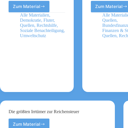
Zum Material
Zum Material
Was
Was
passiert
Steuern
Alle Materialien
,
Alle Materiali
mit
sind
Demokratie
,
Fluter
,
Quellen
,
meinen
und
Quellen
,
Rechtshilfe
,
Bundesfinanz
Steuern?
wofür
Soziale Benachteiligung
,
Finanzen & S
Umweltschutz
Quellen
,
Rech
Podcast
Sie
zahlen
–
Infoflye
Die größten Irrtümer zur Reichensteuer
Zum Material
Die