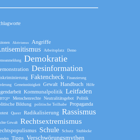
chlagworte
Angriffe
tionen
Aktivismus
ntisemitismus
Arbeitsplatz
Demo
Demokratie
moanmeldung
Desinformation
emonstration
Faktencheck
iskriminierung
Finanzierung
Handbuch
Gewalt
Hilfe
rderung
Gemeinnützigkeit
Leitfaden
Kommunalpolitik
ugendarbeit
Menschenrechte
Neutralitätsgebot
Politik
BTQI*
Propaganda
litische Bildung
politische Teilhabe
Rassismus
Radikalisierung
otest
Queer
Rechtsextremismus
chte Gewalt
Schule
echtspopulismus
Schutz
Sitzblocke
Verschwörungsmythen
Tipps
enden