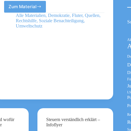
Zum Material
Was
interessiert
Alle Materialien
,
Demokratie
,
Fluter
,
Quellen
,
mich
Rechtshilfe
,
Soziale Benachteiligung
,
S
die
Umweltschutz
EU?
Podcast
Ak
A
De
D
D
Fö
J
LS
Po
Pr
Re
nd wofür
Steuern verständlich erklärt –
R
er
Infoflyer
Sp