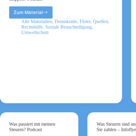
Zum Material
Wie
lange
Alle Materialien
,
Demokratie
,
Fluter
,
Quellen
,
bleibt
Rechtshilfe
,
Soziale Benachteiligung
,
uns,
Umweltschutz
um
den
Klimawandel
zu
stoppen?
Podcast
Was passiert mit meinen
Was Steuern sind u
Steuern? Podcast
Sie zahlen – Infofly