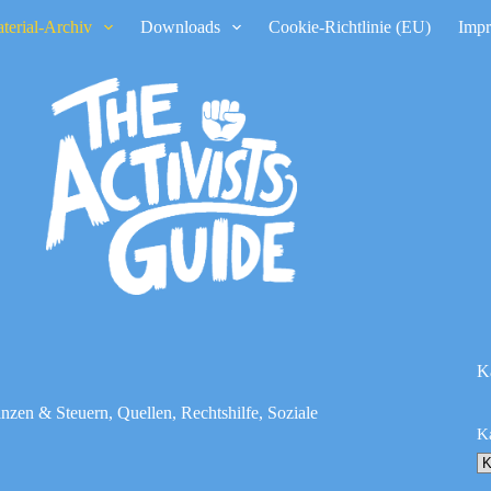
terial-Archiv
Downloads
Cookie-Richtlinie (EU)
Imp
K
anzen & Steuern
,
Quellen
,
Rechtshilfe
,
Soziale
K