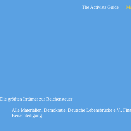
Zum
The Activists Guide
Ma
Inhalt
springen
Keine
Ergebnisse
Die größten Irrtümer zur Reichensteuer
Alle Materialien
,
Demokratie
,
Deutsche Lebensbrücke e.V.
,
Fin
Benachteiligung