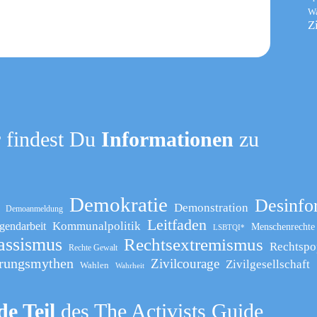
W
Z
 findest Du
Informationen
zu
Demokratie
Desinfo
Demonstration
Demoanmeldung
Leitfaden
Kommunalpolitik
gendarbeit
Menschenrechte
LSBTQI*
assismus
Rechtsextremismus
Rechtspo
Rechte Gewalt
rungsmythen
Zivilcourage
Zivilgesellschaft
Wahlen
Wahrheit
e Teil
des The Activists Guide