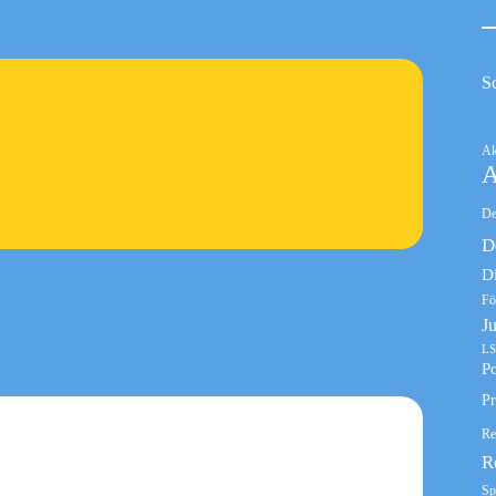
S
Ak
A
De
D
D
Fö
J
LS
Po
Pr
Re
R
Sp