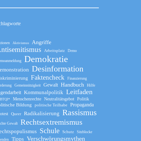
chlagworte
Angriffe
tionen
Aktivismus
ntisemitismus
Arbeitsplatz
Demo
Demokratie
moanmeldung
Desinformation
emonstration
Faktencheck
iskriminierung
Finanzierung
Handbuch
Gewalt
Hilfe
rderung
Gemeinnützigkeit
Leitfaden
Kommunalpolitik
ugendarbeit
Menschenrechte
Neutralitätsgebot
Politik
BTQI*
Propaganda
litische Bildung
politische Teilhabe
Rassismus
Radikalisierung
otest
Queer
Rechtsextremismus
chte Gewalt
Schule
echtspopulismus
Schutz
Sitzblocke
Verschwörungsmythen
Tipps
enden