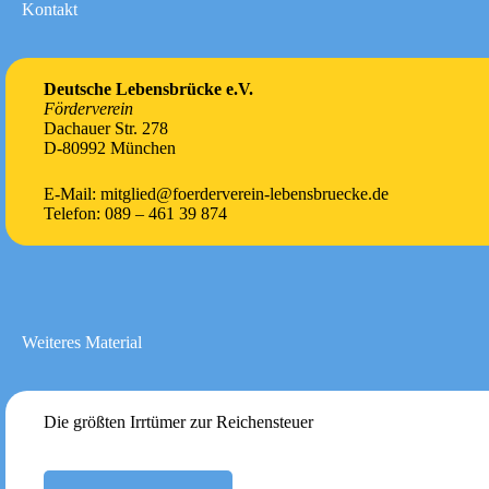
Kontakt
Deutsche Lebensbrücke e.V.
Förderverein
Dachauer Str. 278
D-80992 München
E-Mail: mitglied@foerderverein-lebensbruecke.de
Telefon: 089 – 461 39 874
Weiteres Material
Die größten Irrtümer zur Reichensteuer