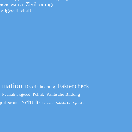
Zivilcourage
ahlen
Wahrheit
ivilgesellschaft
rmation
Faktencheck
Diskriminierung
Politische Bildung
Neutralitätsgebot
Politik
Schule
pulismus
Schutz
Sitzblocke
Spenden