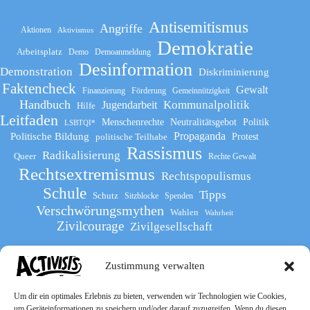
Antisemitismus
Angriffe
Aktionen
Aktivismus
Demokratie
Arbeitsplatz
Demo
Demoanmeldung
Desinformation
Demonstration
Diskriminierung
Faktencheck
Gewalt
Finanzierung
Förderung
Gemeinnützigkeit
Handbuch
Kommunalpolitik
Jugendarbeit
Hilfe
Leitfaden
Menschenrechte
Neutralitätsgebot
Politik
LSBTQI*
Propaganda
Politische Bildung
politische Teilhabe
Protest
Rassismus
Radikalisierung
Queer
Rechte Gewalt
Rechtsextremismus
Rechtspopulismus
Schule
Tipps
Schutz
Sitzblocke
Spenden
Verschwörungsmythen
Wahlen
Wahrheit
Zivilcourage
Zivilgesellschaft
Zustimmung verwalten
Werde Teil
des The Activists Guide
Um dir ein optimales Erlebnis zu bieten, verwenden wir Technologien wie Cookies,
um Geräteinformationen zu speichern und/oder darauf zuzugreifen. Wenn du diesen