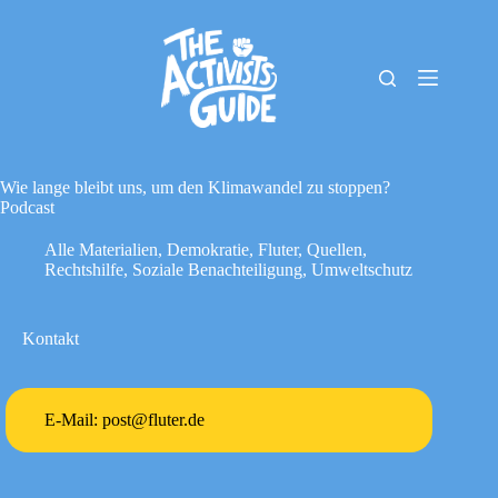
Zum
Inhalt
springen
The
Keine
Activists
Ergebnisse
Guide
Material-
Archiv
Wie lange bleibt uns, um den Klimawandel zu stoppen?
Downloads
Podcast
Cookie-
Alle Materialien
,
Demokratie
,
Fluter
,
Quellen
,
Richtlinie
Rechtshilfe
,
Soziale Benachteiligung
,
Umweltschutz
(EU)
Impressum
Kontakt
E-Mail: post@fluter.de