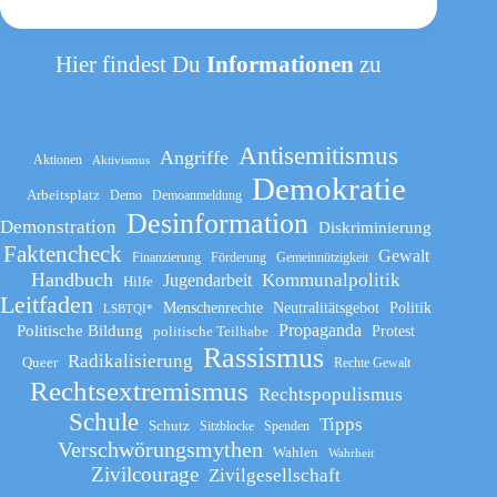
Hier findest Du
Informationen
zu
Antisemitismus
Angriffe
Aktionen
Aktivismus
Demokratie
Arbeitsplatz
Demo
Demoanmeldung
Desinformation
Demonstration
Diskriminierung
Faktencheck
Gewalt
Finanzierung
Förderung
Gemeinnützigkeit
Handbuch
Kommunalpolitik
Jugendarbeit
Hilfe
Leitfaden
Menschenrechte
Neutralitätsgebot
Politik
LSBTQI*
Propaganda
Politische Bildung
politische Teilhabe
Protest
Rassismus
Radikalisierung
Queer
Rechte Gewalt
Rechtsextremismus
Rechtspopulismus
Schule
Tipps
Schutz
Sitzblocke
Spenden
Verschwörungsmythen
Wahlen
Wahrheit
Zivilcourage
Zivilgesellschaft