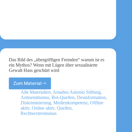
Das Bild des „übergriffigen Fremden“ warum ist es
ein Mythos? Wenn mit Lügen über sexualisierte
Gewalt Hass geschürt wird
Zum Material
Das
Bild
Alle Materialien
,
Amadeu Antonio Stiftung
,
des
Antisemitismus
,
Bot-Quellen
,
Desinformation
,
„übergriffigen
Diskriminierung
,
Medienkompetenz
,
Offline
Fremden“
aktiv
,
Online aktiv
,
Quellen
,
Rechtsextremismus
warum
ist
es
ein