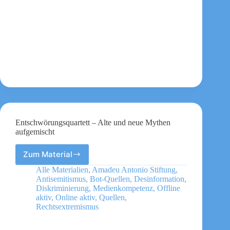
Antworten
Entschwörungsquartett – Alte und neue Mythen
aufgemischt
Zum Material
Entschwörungsquartett
–
Alle Materialien
,
Amadeu Antonio Stiftung
,
Alte
Antisemitismus
,
Bot-Quellen
,
Desinformation
,
und
Diskriminierung
,
Medienkompetenz
,
Offline
neue
aktiv
,
Online aktiv
,
Quellen
,
Rechtsextremismus
Mythen
aufgemischt