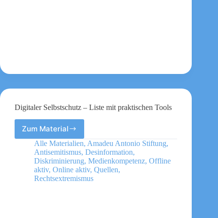
Digitaler Selbstschutz – Liste mit praktischen Tools
Zum Material
Digitaler
Selbstschutz
Alle Materialien
,
Amadeu Antonio Stiftung
,
–
Antisemitismus
,
Desinformation
,
Liste
Diskriminierung
,
Medienkompetenz
,
Offline
mit
aktiv
,
Online aktiv
,
Quellen
,
Rechtsextremismus
praktischen
Tools