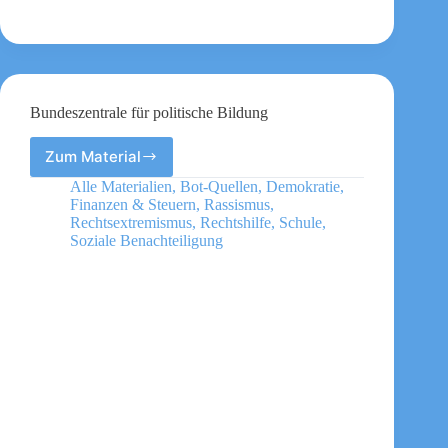
Bundeszentrale für politische Bildung
Zum Material
Bundeszentrale
für
Alle Materialien
,
Bot-Quellen
,
Demokratie
,
politische
Finanzen & Steuern
,
Rassismus
,
Bildung
Rechtsextremismus
,
Rechtshilfe
,
Schule
,
Soziale Benachteiligung