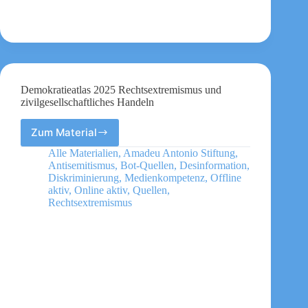
Demokratieatlas 2025 Rechtsextremismus und
zivilgesellschaftliches Handeln
Zum Material
Demokratieatlas
2025
Alle Materialien
,
Amadeu Antonio Stiftung
,
Rechtsextremismus
Antisemitismus
,
Bot-Quellen
,
Desinformation
,
und
Diskriminierung
,
Medienkompetenz
,
Offline
zivilgesellschaftliches
aktiv
,
Online aktiv
,
Quellen
,
Rechtsextremismus
Handeln