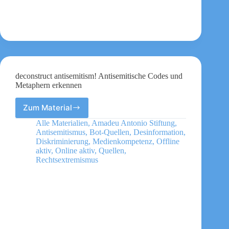
deconstruct antisemitism! Antisemitische Codes und
Metaphern erkennen
Zum Material
deconstruct
antisemitism!
Alle Materialien
,
Amadeu Antonio Stiftung
,
Antisemitische
Antisemitismus
,
Bot-Quellen
,
Desinformation
,
Codes
Diskriminierung
,
Medienkompetenz
,
Offline
und
aktiv
,
Online aktiv
,
Quellen
,
Rechtsextremismus
Metaphern
erkennen