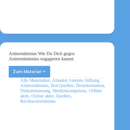
Mythos?
Wenn
mit
Lügen
über
sexualisierte
Gewalt
Hass
geschürt
wird
Antisemitismus Wie Du Dich gegen
Antisemintismus engagieren kannst
Zum Material
Antisemitismus
Wie
Alle Materialien
,
Amadeu Antonio Stiftung
,
Du
Antisemitismus
,
Bot-Quellen
,
Desinformation
,
Dich
Diskriminierung
,
Medienkompetenz
,
Offline
gegen
aktiv
,
Online aktiv
,
Quellen
,
Rechtsextremismus
Antisemintismus
engagieren
kannst