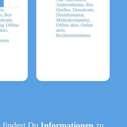
es
Frank
Antisemitismus
,
Bot-
en
,
Quellen
,
Demokratie
,
us
,
Bot-
Desinformation
,
tie
kratie
,
Medienkompetenz
,
ng
,
Offline
Offline aktiv
,
Online
ktiv
,
aktiv
,
Rechtsextremismus
itismus
ismus
 findest Du
Informationen
zu