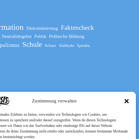
rmation
Faktencheck
Diskriminierung
Politische Bildung
Neutralitätsgebot
Politik
Schule
pulismus
Schutz
Sitzblocke
Spenden
Zustimmung verwalten
timales Erlebnis zu bieten, verwenden wir Technologien wie Cookies, um
tionen zu speichern und/oder darauf zuzugreifen. Wenn du diesen Technologien
nnen wir Daten wie das Surfverhalten oder eindeutige IDs auf dieser Website
Wenn du deine Zustimmung nicht erteilst oder zurückziehst, können bestimmte Merkmale
n beeinträchtigt werden.