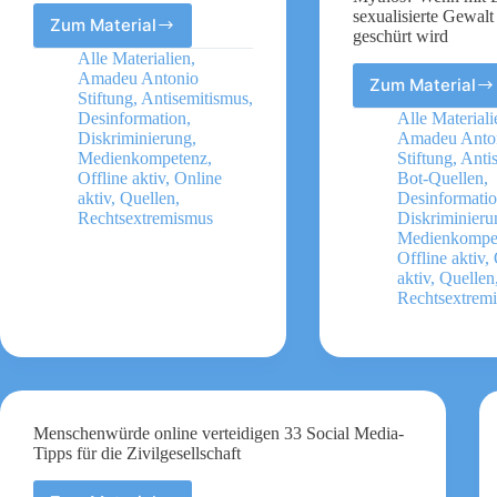
sexualisierte Gewalt
Zum Material
Digitaler
geschürt wird
Selbstschutz
Alle Materialien
,
–
Amadeu Antonio
Zum Material
Das
Liste
Stiftung
,
Antisemitismus
,
Bild
mit
Desinformation
,
Alle Materiali
des
Diskriminierung
,
Amadeu Anto
praktischen
„übergri
Medienkompetenz
,
Stiftung
,
Anti
Tools
Fremde
Offline aktiv
,
Online
Bot-Quellen
,
aktiv
,
Quellen
,
Desinformati
warum
Rechtsextremismus
Diskriminieru
ist
Medienkompe
es
Offline aktiv
,
ein
aktiv
,
Quellen
Mythos
Rechtsextrem
Wenn
mit
Lügen
über
sexualis
Gewalt
Hass
Menschenwürde online verteidigen 33 Social Media-
geschür
Tipps für die Zivilgesellschaft
wird