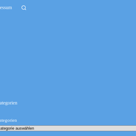
ressum
ategorien
ategorien