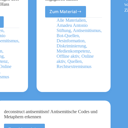
 Hass
W
Z
Zum Material
Antisemitismus
Wie
Alle Materialien
,
Du
Amadeu Antonio
Dich
en
,
Stiftung
,
Antisemitismus
,
gegen
nio
Bot-Quellen
,
ffigen
semitismus
,
Desinformation
,
Antisemintismus
n“
Diskriminierung
,
engagieren
on
,
Medienkompetenz
,
kannst
ng
,
Offline aktiv
,
Online
tenz
,
aktiv
,
Quellen
,
Online
Rechtsextremismus
,
?
ismus
ierte
deconstruct antisemitism! Antisemitische Codes und
t
Metaphern erkennen