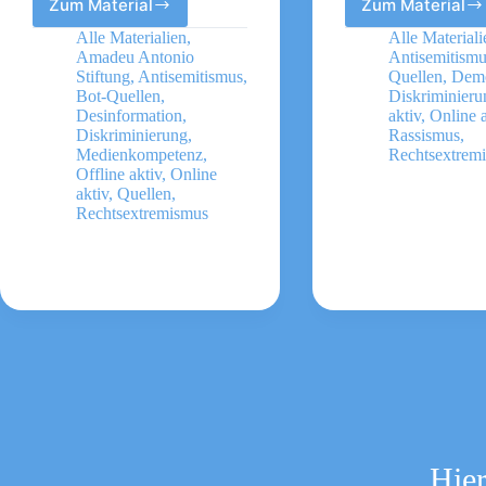
Zum Material
Zum Material
Demokratieatlas
Jüdisch
2025
Forum
Alle Materialien
,
Alle Materiali
Rechtsextremismus
für
Amadeu Antonio
Antisemitism
und
Demokra
Stiftung
,
Antisemitismus
,
Quellen
,
Demo
zivilgesellschaftliches
und
Bot-Quellen
,
Diskriminieru
Desinformation
,
aktiv
,
Online a
Handeln
gegen
Diskriminierung
,
Rassismus
,
Antisem
Medienkompetenz
,
Rechtsextrem
e.
Offline aktiv
,
Online
V.
aktiv
,
Quellen
,
Rechtsextremismus
Hier