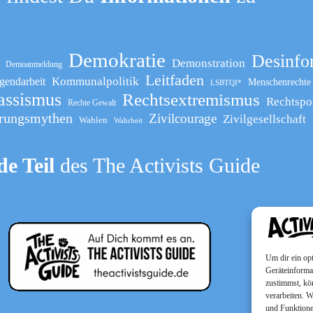
Demokratie
Desinfo
Demonstration
Demoanmeldung
Leitfaden
Kommunalpolitik
gendarbeit
Menschenrechte
LSBTQI*
assismus
Rechtsextremismus
Rechtspo
Rechte Gewalt
rungsmythen
Zivilcourage
Zivilgesellschaft
Wahlen
Wahrheit
e Teil
des The Activists Guide
Um dir ein op
Geräteinforma
zustimmst, kö
verarbeiten. 
und Funktione