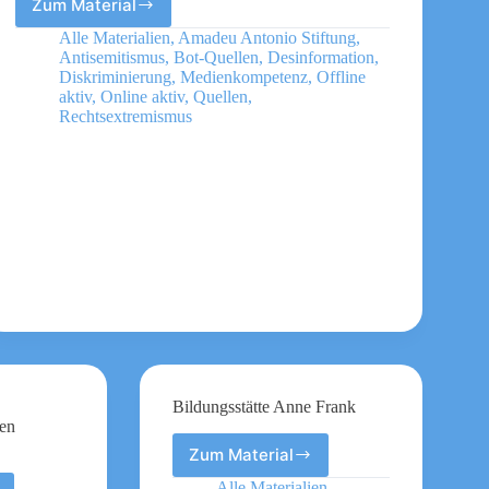
Zum Material
deconstruct
antisemitism!
Alle Materialien
,
Amadeu Antonio Stiftung
,
Antisemitische
Antisemitismus
,
Bot-Quellen
,
Desinformation
,
Codes
Diskriminierung
,
Medienkompetenz
,
Offline
und
aktiv
,
Online aktiv
,
Quellen
,
Rechtsextremismus
Metaphern
erkennen
Bildungsstätte Anne Frank
en
.
Zum Material
Bildungsstätte
Anne
Alle Materialien
,