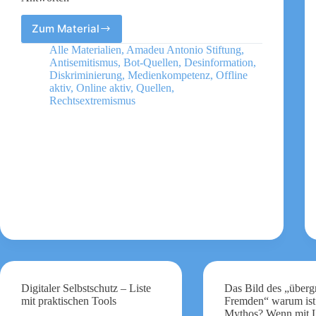
Zum Material
Gaming
und
Alle Materialien
,
Amadeu Antonio Stiftung
,
Rechtsextremismus
Antisemitismus
,
Bot-Quellen
,
Desinformation
,
–
Diskriminierung
,
Medienkompetenz
,
Offline
25
aktiv
,
Online aktiv
,
Quellen
,
Rechtsextremismus
Fragen
und
Antworten
Digitaler Selbstschutz – Liste
Das Bild des „übergr
mit praktischen Tools
Fremden“ warum ist 
Mythos? Wenn mit 