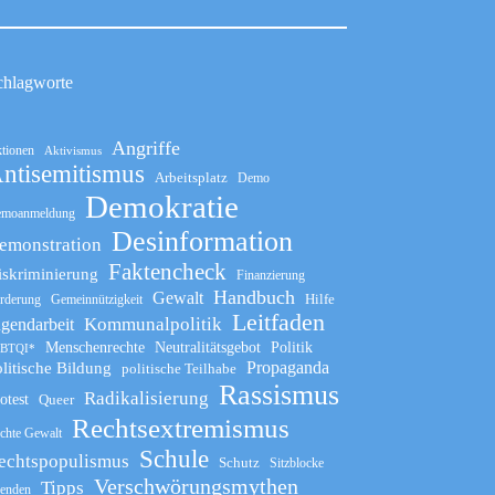
chlagworte
Angriffe
tionen
Aktivismus
ntisemitismus
Arbeitsplatz
Demo
Demokratie
moanmeldung
Desinformation
emonstration
Faktencheck
iskriminierung
Finanzierung
Handbuch
Gewalt
Hilfe
rderung
Gemeinnützigkeit
Leitfaden
Kommunalpolitik
ugendarbeit
Menschenrechte
Neutralitätsgebot
Politik
BTQI*
Propaganda
litische Bildung
politische Teilhabe
Rassismus
Radikalisierung
otest
Queer
Rechtsextremismus
chte Gewalt
Schule
echtspopulismus
Schutz
Sitzblocke
Verschwörungsmythen
Tipps
enden