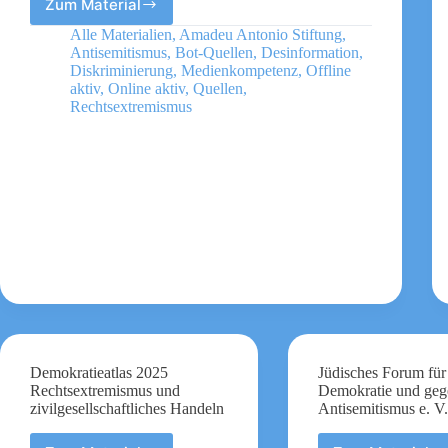
Zum Material
Menschenwürde
online
Alle Materialien
,
Amadeu Antonio Stiftung
,
verteidigen
Antisemitismus
,
Bot-Quellen
,
Desinformation
,
33
Diskriminierung
,
Medienkompetenz
,
Offline
Social
aktiv
,
Online aktiv
,
Quellen
,
Rechtsextremismus
Media-
Tipps
für
die
Zivilgesellschaft
Demokratieatlas 2025
Jüdisches Forum für
Rechtsextremismus und
Demokratie und geg
zivilgesellschaftliches Handeln
Antisemitismus e. V