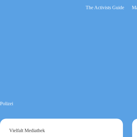
Zum
The Activists Guide
Ma
Inhalt
springen
Keine
Ergebnisse
Polizei
Vielfalt Mediathek