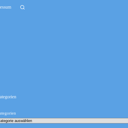
ressum
ategorien
ategorien