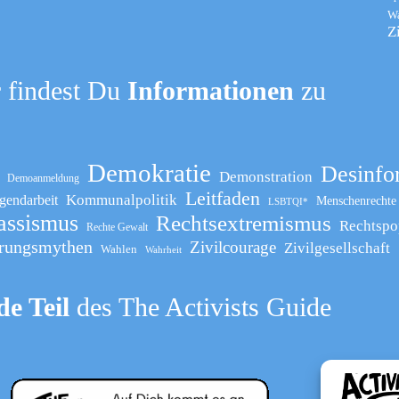
W
Z
 findest Du
Informationen
zu
Demokratie
Desinfo
Demonstration
Demoanmeldung
Leitfaden
Kommunalpolitik
gendarbeit
Menschenrechte
LSBTQI*
assismus
Rechtsextremismus
Rechtspo
Rechte Gewalt
rungsmythen
Zivilcourage
Zivilgesellschaft
Wahlen
Wahrheit
e Teil
des The Activists Guide