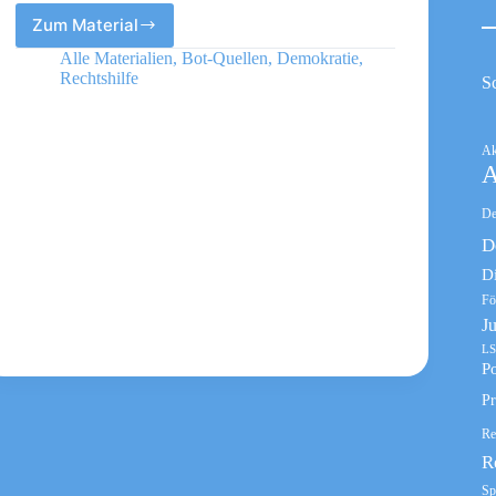
Zum Material
Rote
Hilfe
Alle Materialien
,
Bot-Quellen
,
Demokratie
,
Rechtshilfe
S
Ak
A
De
D
D
Fö
J
LS
Po
Pr
Re
R
Sp