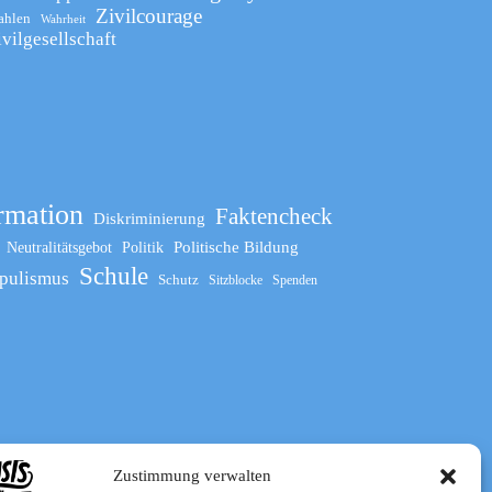
Zivilcourage
ahlen
Wahrheit
ivilgesellschaft
rmation
Faktencheck
Diskriminierung
Politische Bildung
Neutralitätsgebot
Politik
Schule
pulismus
Schutz
Sitzblocke
Spenden
Zustimmung verwalten