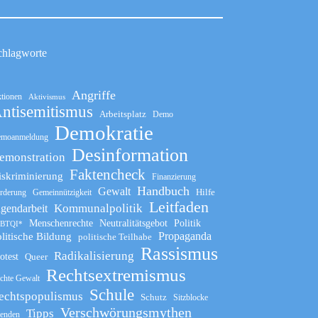
chlagworte
Angriffe
tionen
Aktivismus
ntisemitismus
Arbeitsplatz
Demo
Demokratie
moanmeldung
Desinformation
emonstration
Faktencheck
iskriminierung
Finanzierung
Handbuch
Gewalt
Hilfe
rderung
Gemeinnützigkeit
Leitfaden
Kommunalpolitik
ugendarbeit
Menschenrechte
Neutralitätsgebot
Politik
BTQI*
Propaganda
litische Bildung
politische Teilhabe
Rassismus
Radikalisierung
otest
Queer
Rechtsextremismus
chte Gewalt
Schule
echtspopulismus
Schutz
Sitzblocke
Verschwörungsmythen
Tipps
enden