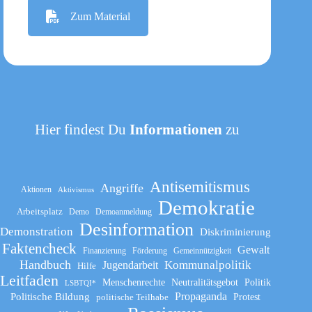
Zum Material
Hier findest Du
Informationen
zu
Antisemitismus
Angriffe
Aktionen
Aktivismus
Demokratie
Arbeitsplatz
Demo
Demoanmeldung
Desinformation
Demonstration
Diskriminierung
Faktencheck
Gewalt
Finanzierung
Förderung
Gemeinnützigkeit
Handbuch
Kommunalpolitik
Jugendarbeit
Hilfe
Leitfaden
Menschenrechte
Neutralitätsgebot
Politik
LSBTQI*
Propaganda
Politische Bildung
politische Teilhabe
Protest