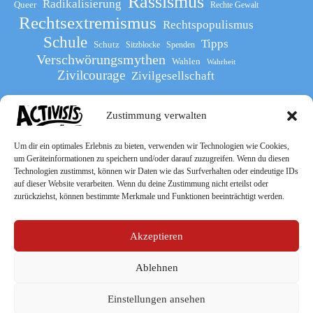
Rassismus
Radikalisierung
Queer
Rechte Gewalt
Rechtsextremismus
Rechtspopulismus
Schule
Tipps
Schutz
Sitzblocke
Spenden
Verschwörungsmythen
Wahlen
Wahrheit
Zivilcourage
Zivilgesellschaft
Zustimmung verwalten
Werde Teil
des The Activists Guide
Um dir ein optimales Erlebnis zu bieten, verwenden wir Technologien wie Cookies,
um Geräteinformationen zu speichern und/oder darauf zuzugreifen. Wenn du diesen
Technologien zustimmst, können wir Daten wie das Surfverhalten oder eindeutige IDs
auf dieser Website verarbeiten. Wenn du deine Zustimmung nicht erteilst oder
zurückziehst, können bestimmte Merkmale und Funktionen beeinträchtigt werden.
Akzeptieren
Ablehnen
Socialmedia
Einstellungen ansehen