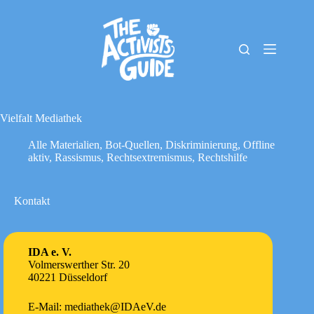
Zum
Inhalt
springen
The
Keine
Activists
Ergebnisse
Guide
Material-
Archiv
Vielfalt Mediathek
Downloads
Alle Materialien
,
Bot-Quellen
,
Diskriminierung
,
Offline
Cookie-
aktiv
,
Rassismus
,
Rechtsextremismus
,
Rechtshilfe
Richtlinie
(EU)
Impressum
Kontakt
IDA e. V.
Volmerswerther Str. 20
40221 Düsseldorf
E-Mail: mediathek@IDAeV.de