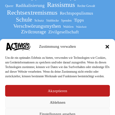
Rassismus
Radikalisierung
Queer
Rechte Gewalt
Rechtsextremismus
Rechtspopulismus
Schule
Tipps
Schutz
Sitzblocke
Spenden
Verschwörungsmythen
Wahlen
Wahrheit
Zivilcourage
Zivilgesellschaft
Zustimmung verwalten
Werde Teil
des The Activists Guide
Um dir ein optimales Erlebnis zu bieten, verwenden wir Technologien wie Cookies,
um Geräteinformationen zu speichern und/oder darauf zuzugreifen. Wenn du diesen
Technologien zustimmst, können wir Daten wie das Surfverhalten oder eindeutige IDs
auf dieser Website verarbeiten. Wenn du deine Zustimmung nicht erteilst oder
zurückziehst, können bestimmte Merkmale und Funktionen beeinträchtigt werden.
Akzeptieren
Ablehnen
Socialmedia
Einstellungen ansehen