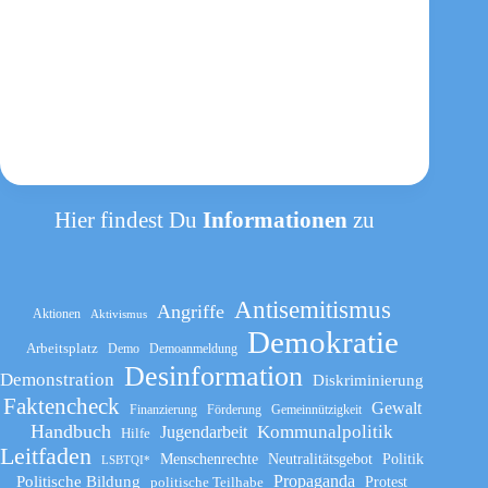
Organisationsentwicklung
Hier findest Du
Informationen
zu
Antisemitismus
Angriffe
Aktionen
Aktivismus
Demokratie
Arbeitsplatz
Demo
Demoanmeldung
Desinformation
Demonstration
Diskriminierung
Faktencheck
Gewalt
Finanzierung
Förderung
Gemeinnützigkeit
Handbuch
Kommunalpolitik
Jugendarbeit
Hilfe
Leitfaden
Menschenrechte
Neutralitätsgebot
Politik
LSBTQI*
Propaganda
Politische Bildung
politische Teilhabe
Protest