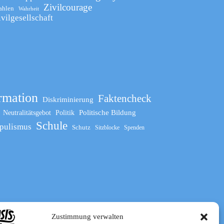
Zivilcourage
ahlen
Wahrheit
ivilgesellschaft
rmation
Faktencheck
Diskriminierung
Politische Bildung
Neutralitätsgebot
Politik
Schule
pulismus
Schutz
Sitzblocke
Spenden
Zustimmung verwalten