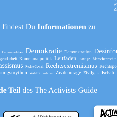
W
Z
 findest Du
Informationen
zu
Demokratie
Desinfo
Demonstration
Demoanmeldung
Leitfaden
Kommunalpolitik
gendarbeit
Menschenrechte
LSBTQI*
assismus
Rechtsextremismus
Rechtspo
Rechte Gewalt
rungsmythen
Zivilcourage
Zivilgesellschaft
Wahlen
Wahrheit
e Teil
des The Activists Guide