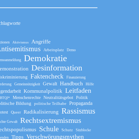
chlagworte
Angriffe
tionen
Aktivismus
ntisemitismus
Arbeitsplatz
Demo
Demokratie
moanmeldung
Desinformation
emonstration
Faktencheck
iskriminierung
Finanzierung
Handbuch
Gewalt
Hilfe
rderung
Gemeinnützigkeit
Leitfaden
Kommunalpolitik
ugendarbeit
Menschenrechte
Neutralitätsgebot
Politik
BTQI*
Propaganda
litische Bildung
politische Teilhabe
Rassismus
Radikalisierung
otest
Queer
Rechtsextremismus
chte Gewalt
Schule
echtspopulismus
Schutz
Sitzblocke
Verschwörungsmythen
Tipps
enden