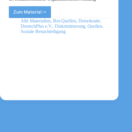
Zum Material
Vielfalt
intersektional
Alle Materialien
,
Bot-Quellen
,
Demokratie
,
verstehen
DeutschPlus e.V.
,
Diskriminierung
,
Quellen
,
Ein
Soziale Benachteiligung
Wegweiser
für
diversitätsorientierte
Organisationsentwicklung