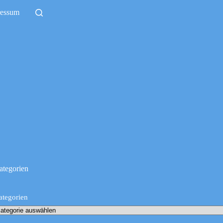
ressum
ategorien
ategorien