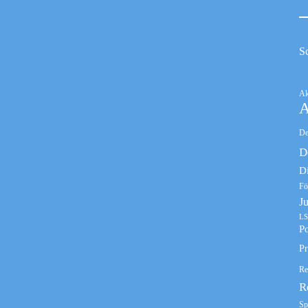
S
Ak
A
De
D
D
Fö
J
LS
Po
Pr
Re
R
Sp