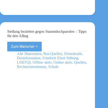
Stellung beziehen gegen Stammtischparolen – Tipps
für den Alltag
Zum Material
Stellung
beziehen
Alle Materialien
,
Bot-Quellen
,
Demokratie
,
gegen
Desinformation
,
Friedrich Ebert Stiftung
,
Stammtischparolen
LSBTQI
,
Offline aktiv
,
Online aktiv
,
Quellen
,
–
Rechtsextremismus
,
Schule
Tipps
für
den
Alltag