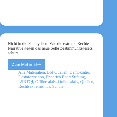
Nicht in die Falle gehen! Wie die extreme Rechte
Narrative gegen das neue Selbstbestimmungsgesetz
schürt
Zum Material
Nicht
in
Alle Materialien
,
Bot-Quellen
,
Demokratie
,
die
Desinformation
,
Friedrich Ebert Stiftung
,
Falle
LSBTQI
,
Offline aktiv
,
Online aktiv
,
Quellen
,
gehen!
Rechtsextremismus
,
Schule
Wie
die
extreme
Rechte
Narrative
gegen