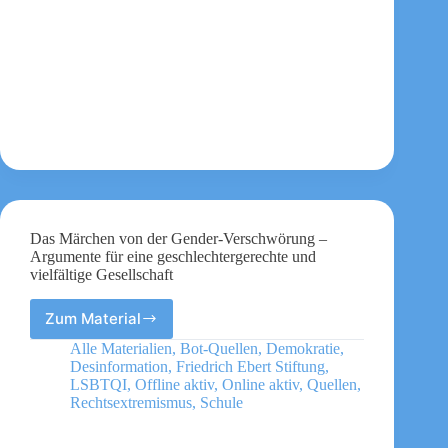
Das Märchen von der Gender-Verschwörung –
Argumente für eine geschlechtergerechte und
vielfältige Gesellschaft
Zum Material
Das
Märchen
Alle Materialien
,
Bot-Quellen
,
Demokratie
,
von
Desinformation
,
Friedrich Ebert Stiftung
,
der
LSBTQI
,
Offline aktiv
,
Online aktiv
,
Quellen
,
Gender-
Rechtsextremismus
,
Schule
Verschwörung
–