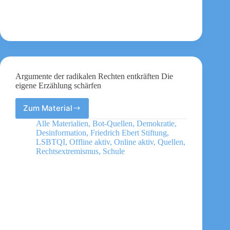
das
neue
Selbstbestimmungsgesetz
schürt
Argumente der radikalen Rechten entkräften Die
eigene Erzählung schärfen
Zum Material
Argumente
der
Alle Materialien
,
Bot-Quellen
,
Demokratie
,
radikalen
Desinformation
,
Friedrich Ebert Stiftung
,
Rechten
LSBTQI
,
Offline aktiv
,
Online aktiv
,
Quellen
,
entkräften
Rechtsextremismus
,
Schule
Die
eigene
Erzählung
schärfen