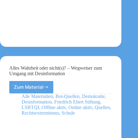
Argumente
für
eine
geschlechtergerechte
und
vielfältige
Gesellschaft
Alles Wahrheit oder nicht(s)? – Wegweiser zum
Umgang mit Desinformation
Zum Material
Alles
Wahrheit
Alle Materialien
,
Bot-Quellen
,
Demokratie
,
oder
Desinformation
,
Friedrich Ebert Stiftung
,
nicht(s)?
LSBTQI
,
Offline aktiv
,
Online aktiv
,
Quellen
,
–
Rechtsextremismus
,
Schule
Wegweiser
zum
Umgang
mit