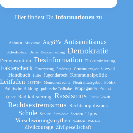
Hier findest Du
Informationen
zu
Antisemitismus
Angriffe
Aktionen
Aktivismus
Demokratie
Arbeitsplatz
Demo
Demoanmeldung
Desinformation
Demonstration
Diskriminierung
Faktencheck
Gewalt
Finanzierung
Förderung
Gemeinnützigkeit
Handbuch
Kommunalpolitik
Jugendarbeit
Hilfe
Leitfaden
Menschenrechte
Neutralitätsgebot
Politik
LSBTQI*
Propaganda
Politische Bildung
politische Teilhabe
Protest
Rassismus
Radikalisierung
Queer
Rechte Gewalt
Rechtsextremismus
Rechtspopulismus
Schule
Tipps
Schutz
Sitzblocke
Spenden
Verschwörungsmythen
Wahlen
Wahrheit
Zivilcourage
Zivilgesellschaft