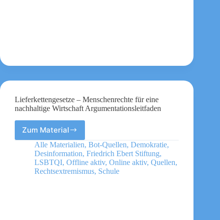
Desinformation
Lieferkettengesetze – Menschenrechte für eine
nachhaltige Wirtschaft Argumentationsleitfaden
Zum Material
Lieferkettengesetze
–
Alle Materialien
,
Bot-Quellen
,
Demokratie
,
Menschenrechte
Desinformation
,
Friedrich Ebert Stiftung
,
für
LSBTQI
,
Offline aktiv
,
Online aktiv
,
Quellen
,
eine
Rechtsextremismus
,
Schule
nachhaltige
Wirtschaft
Argumentationsleitfaden