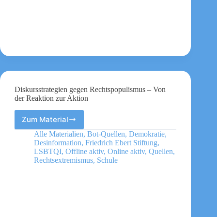
Diskursstrategien gegen Rechtspopulismus – Von
der Reaktion zur Aktion
Zum Material
Diskursstrategien
gegen
Alle Materialien
,
Bot-Quellen
,
Demokratie
,
Rechtspopulismus
Desinformation
,
Friedrich Ebert Stiftung
,
–
LSBTQI
,
Offline aktiv
,
Online aktiv
,
Quellen
,
Von
Rechtsextremismus
,
Schule
der
Reaktion
zur
Aktion