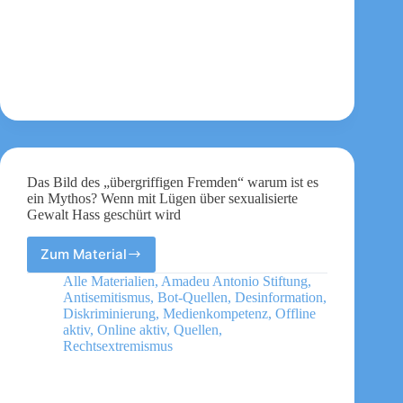
Das Bild des „übergriffigen Fremden“ warum ist es
ein Mythos? Wenn mit Lügen über sexualisierte
Gewalt Hass geschürt wird
Zum Material
Das
Bild
Alle Materialien
,
Amadeu Antonio Stiftung
,
des
Antisemitismus
,
Bot-Quellen
,
Desinformation
,
„übergriffigen
Diskriminierung
,
Medienkompetenz
,
Offline
Fremden“
aktiv
,
Online aktiv
,
Quellen
,
Rechtsextremismus
warum
ist
es
ein