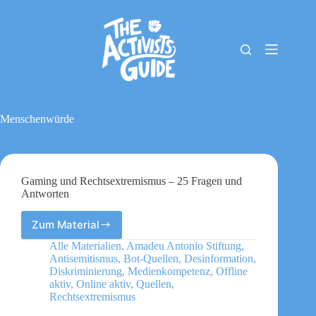
Zum
Inhalt
springen
The
Keine
Activists
Ergebnisse
Guide
Material-
Archiv
Menschenwürde
Downloads
Cookie-
Richtlinie
(EU)
Gaming und Rechtsextremismus – 25 Fragen und
Impressum
Antworten
Zum Material
Gaming
und
Alle Materialien
,
Amadeu Antonio Stiftung
,
Rechtsextremismus
Antisemitismus
,
Bot-Quellen
,
Desinformation
,
–
Diskriminierung
,
Medienkompetenz
,
Offline
25
aktiv
,
Online aktiv
,
Quellen
,
Rechtsextremismus
Fragen
und