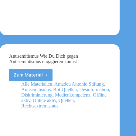
Mythos?
Wenn
mit
Lügen
über
sexualisierte
Gewalt
Hass
geschürt
wird
Antisemitismus Wie Du Dich gegen
Antisemintismus engagieren kannst
Zum Material
Antisemitismus
Wie
Alle Materialien
,
Amadeu Antonio Stiftung
,
Du
Antisemitismus
,
Bot-Quellen
,
Desinformation
,
Dich
Diskriminierung
,
Medienkompetenz
,
Offline
gegen
aktiv
,
Online aktiv
,
Quellen
,
Rechtsextremismus
Antisemintismus
engagieren
kannst