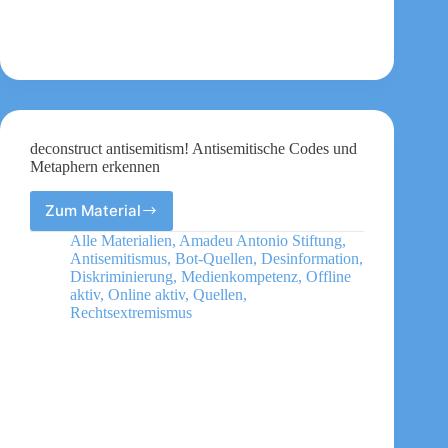
deconstruct antisemitism! Antisemitische Codes und
Metaphern erkennen
Zum Material
deconstruct
antisemitism!
Alle Materialien
,
Amadeu Antonio Stiftung
,
Antisemitische
Antisemitismus
,
Bot-Quellen
,
Desinformation
,
Codes
Diskriminierung
,
Medienkompetenz
,
Offline
und
aktiv
,
Online aktiv
,
Quellen
,
Rechtsextremismus
Metaphern
erkennen