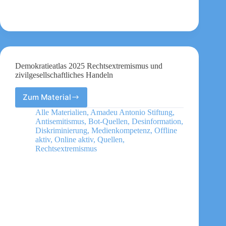
Demokratieatlas 2025 Rechtsextremismus und
zivilgesellschaftliches Handeln
Zum Material
Demokratieatlas
2025
Alle Materialien
,
Amadeu Antonio Stiftung
,
Rechtsextremismus
Antisemitismus
,
Bot-Quellen
,
Desinformation
,
und
Diskriminierung
,
Medienkompetenz
,
Offline
zivilgesellschaftliches
aktiv
,
Online aktiv
,
Quellen
,
Rechtsextremismus
Handeln