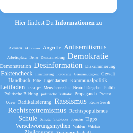
Hier findest Du
Informationen
zu
Antisemitismus
Angriffe
Aktionen
Aktivismus
Demokratie
Arbeitsplatz
Demo
Demoanmeldung
Desinformation
Demonstration
Diskriminierung
Faktencheck
Gewalt
Finanzierung
Förderung
Gemeinnützigkeit
Handbuch
Kommunalpolitik
Jugendarbeit
Hilfe
Leitfaden
Menschenrechte
Neutralitätsgebot
Politik
LSBTQI*
Propaganda
Politische Bildung
politische Teilhabe
Protest
Rassismus
Radikalisierung
Queer
Rechte Gewalt
Rechtsextremismus
Rechtspopulismus
Schule
Tipps
Schutz
Sitzblocke
Spenden
Verschwörungsmythen
Wahlen
Wahrheit
Zivilcourage
Zivilgesellschaft