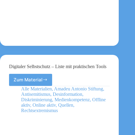
Digitaler Selbstschutz – Liste mit praktischen Tools
Zum Material
Digitaler
Selbstschutz
Alle Materialien
,
Amadeu Antonio Stiftung
,
–
Antisemitismus
,
Desinformation
,
Liste
Diskriminierung
,
Medienkompetenz
,
Offline
mit
aktiv
,
Online aktiv
,
Quellen
,
Rechtsextremismus
praktischen
Tools