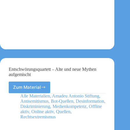
Antworten
Entschwörungsquartett – Alte und neue Mythen
aufgemischt
Zum Material
Entschwörungsquartett
–
Alle Materialien
,
Amadeu Antonio Stiftung
,
Alte
Antisemitismus
,
Bot-Quellen
,
Desinformation
,
und
Diskriminierung
,
Medienkompetenz
,
Offline
neue
aktiv
,
Online aktiv
,
Quellen
,
Rechtsextremismus
Mythen
aufgemischt