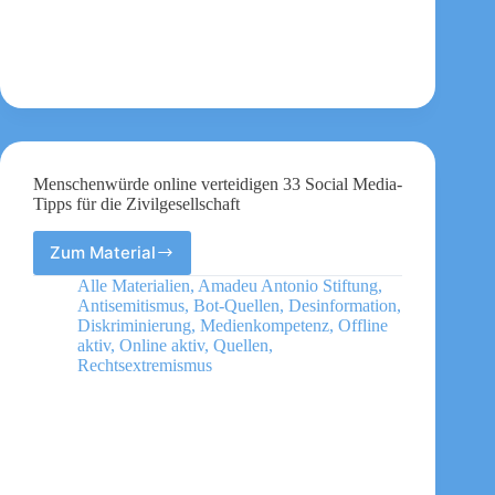
Menschenwürde online verteidigen 33 Social Media-
Tipps für die Zivilgesellschaft
Zum Material
Menschenwürde
online
Alle Materialien
,
Amadeu Antonio Stiftung
,
verteidigen
Antisemitismus
,
Bot-Quellen
,
Desinformation
,
33
Diskriminierung
,
Medienkompetenz
,
Offline
Social
aktiv
,
Online aktiv
,
Quellen
,
Rechtsextremismus
Media-
Tipps
für
die
Zivilgesellschaft