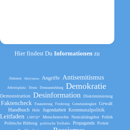
V.
Hier findest Du
Informationen
zu
Antisemitismus
Angriffe
Aktionen
Aktivismus
Demokratie
Arbeitsplatz
Demo
Demoanmeldung
Desinformation
Demonstration
Diskriminierung
Faktencheck
Gewalt
Finanzierung
Förderung
Gemeinnützigkeit
Handbuch
Kommunalpolitik
Jugendarbeit
Hilfe
Leitfaden
Menschenrechte
Neutralitätsgebot
Politik
LSBTQI*
Propaganda
Politische Bildung
politische Teilhabe
Protest