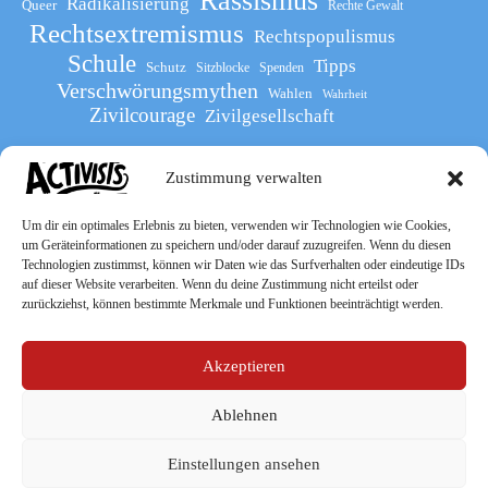
Rassismus
Radikalisierung
Queer
Rechte Gewalt
Rechtsextremismus
Rechtspopulismus
Schule
Tipps
Schutz
Sitzblocke
Spenden
Verschwörungsmythen
Wahlen
Wahrheit
Zivilcourage
Zivilgesellschaft
Zustimmung verwalten
Werde Teil
des The Activists Guide
Um dir ein optimales Erlebnis zu bieten, verwenden wir Technologien wie Cookies,
um Geräteinformationen zu speichern und/oder darauf zuzugreifen. Wenn du diesen
Technologien zustimmst, können wir Daten wie das Surfverhalten oder eindeutige IDs
auf dieser Website verarbeiten. Wenn du deine Zustimmung nicht erteilst oder
zurückziehst, können bestimmte Merkmale und Funktionen beeinträchtigt werden.
Akzeptieren
Ablehnen
Socialmedia
Einstellungen ansehen