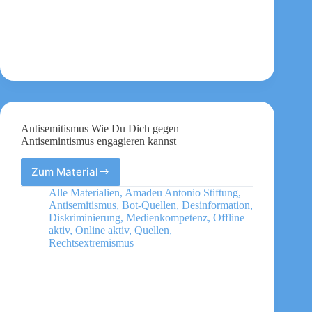
Mythos?
Wenn
mit
Lügen
über
sexualisierte
Gewalt
Hass
geschürt
wird
Antisemitismus Wie Du Dich gegen
Antisemintismus engagieren kannst
Zum Material
Antisemitismus
Wie
Alle Materialien
,
Amadeu Antonio Stiftung
,
Du
Antisemitismus
,
Bot-Quellen
,
Desinformation
,
Dich
Diskriminierung
,
Medienkompetenz
,
Offline
gegen
aktiv
,
Online aktiv
,
Quellen
,
Rechtsextremismus
Antisemintismus
engagieren
kannst