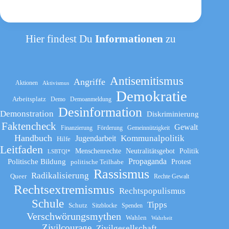
Hier findest Du
Informationen
zu
Antisemitismus
Angriffe
Aktionen
Aktivismus
Demokratie
Arbeitsplatz
Demo
Demoanmeldung
Desinformation
Demonstration
Diskriminierung
Faktencheck
Gewalt
Finanzierung
Förderung
Gemeinnützigkeit
Handbuch
Kommunalpolitik
Jugendarbeit
Hilfe
Leitfaden
Menschenrechte
Neutralitätsgebot
Politik
LSBTQI*
Propaganda
Politische Bildung
politische Teilhabe
Protest
Rassismus
Radikalisierung
Queer
Rechte Gewalt
Rechtsextremismus
Rechtspopulismus
Schule
Tipps
Schutz
Sitzblocke
Spenden
Verschwörungsmythen
Wahlen
Wahrheit
Zivilcourage
Zivilgesellschaft