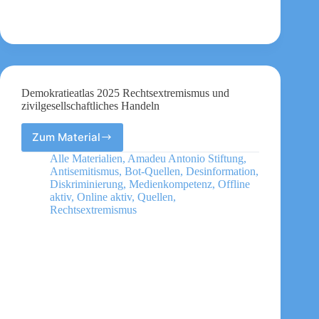
Demokratieatlas 2025 Rechtsextremismus und
zivilgesellschaftliches Handeln
Zum Material
Demokratieatlas
2025
Alle Materialien
,
Amadeu Antonio Stiftung
,
Rechtsextremismus
Antisemitismus
,
Bot-Quellen
,
Desinformation
,
und
Diskriminierung
,
Medienkompetenz
,
Offline
zivilgesellschaftliches
aktiv
,
Online aktiv
,
Quellen
,
Rechtsextremismus
Handeln