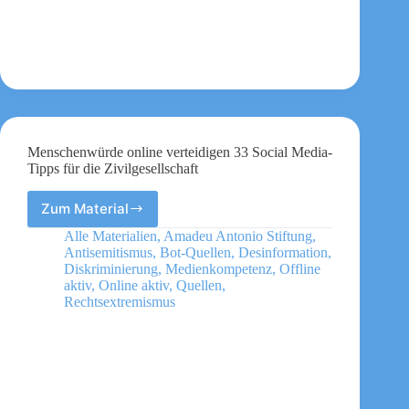
Menschenwürde online verteidigen 33 Social Media-
Tipps für die Zivilgesellschaft
Zum Material
Menschenwürde
online
Alle Materialien
,
Amadeu Antonio Stiftung
,
verteidigen
Antisemitismus
,
Bot-Quellen
,
Desinformation
,
33
Diskriminierung
,
Medienkompetenz
,
Offline
Social
aktiv
,
Online aktiv
,
Quellen
,
Rechtsextremismus
Media-
Tipps
für
die
Zivilgesellschaft