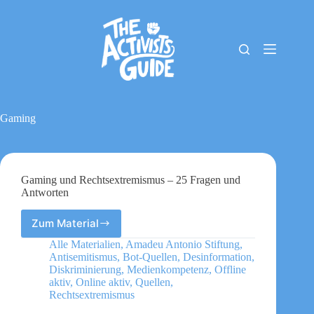
Zum
Inhalt
springen
The
Keine
Activists
Ergebnisse
Guide
Material-
Archiv
Gaming
Downloads
Cookie-
Richtlinie
(EU)
Gaming und Rechtsextremismus – 25 Fragen und
Impressum
Antworten
Zum Material
Gaming
und
Alle Materialien
,
Amadeu Antonio Stiftung
,
Rechtsextremismus
Antisemitismus
,
Bot-Quellen
,
Desinformation
,
–
Diskriminierung
,
Medienkompetenz
,
Offline
25
aktiv
,
Online aktiv
,
Quellen
,
Rechtsextremismus
Fragen
und