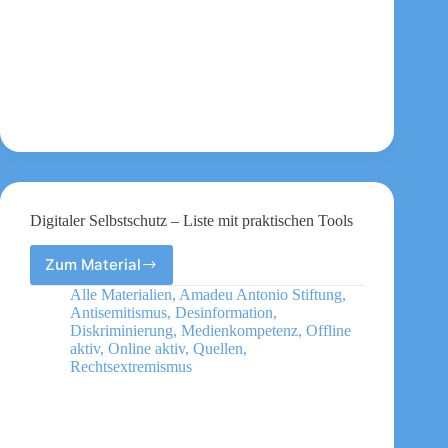
Digitaler Selbstschutz – Liste mit praktischen Tools
Zum Material
Digitaler
Selbstschutz
Alle Materialien
,
Amadeu Antonio Stiftung
,
–
Antisemitismus
,
Desinformation
,
Liste
Diskriminierung
,
Medienkompetenz
,
Offline
mit
aktiv
,
Online aktiv
,
Quellen
,
Rechtsextremismus
praktischen
Tools