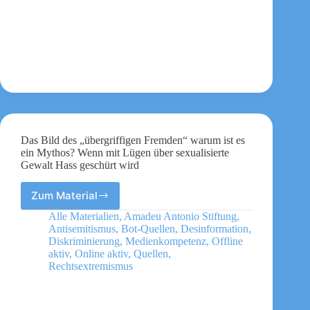
Das Bild des „übergriffigen Fremden“ warum ist es
ein Mythos? Wenn mit Lügen über sexualisierte
Gewalt Hass geschürt wird
Zum Material
Das
Bild
Alle Materialien
,
Amadeu Antonio Stiftung
,
des
Antisemitismus
,
Bot-Quellen
,
Desinformation
,
„übergriffigen
Diskriminierung
,
Medienkompetenz
,
Offline
Fremden“
aktiv
,
Online aktiv
,
Quellen
,
Rechtsextremismus
warum
ist
es
ein