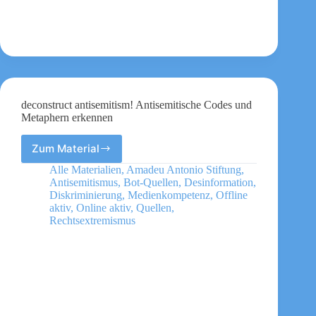
deconstruct antisemitism! Antisemitische Codes und
Metaphern erkennen
Zum Material
deconstruct
antisemitism!
Alle Materialien
,
Amadeu Antonio Stiftung
,
Antisemitische
Antisemitismus
,
Bot-Quellen
,
Desinformation
,
Codes
Diskriminierung
,
Medienkompetenz
,
Offline
und
aktiv
,
Online aktiv
,
Quellen
,
Rechtsextremismus
Metaphern
erkennen