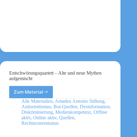
Antworten
Entschwörungsquartett – Alte und neue Mythen
aufgemischt
Zum Material
Entschwörungsquartett
–
Alle Materialien
,
Amadeu Antonio Stiftung
,
Alte
Antisemitismus
,
Bot-Quellen
,
Desinformation
,
und
Diskriminierung
,
Medienkompetenz
,
Offline
neue
aktiv
,
Online aktiv
,
Quellen
,
Rechtsextremismus
Mythen
aufgemischt