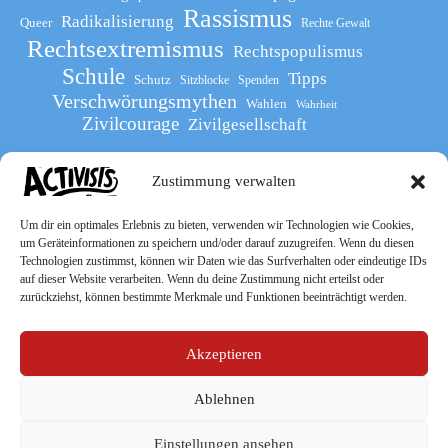
Rassismus
Radikalisierung
Queer
Rechte Gewalt
Rechtsextremismus
Rechtspopulismus
Schule
Tipps
Schutz
Sitzblocke
Spenden
Verschwörungsmythen
Wahlen
Wahrheit
Zivilcourage
Zivilgesellschaft
Zustimmung verwalten
Werde Teil
des The Activists Guide
Um dir ein optimales Erlebnis zu bieten, verwenden wir Technologien wie Cookies,
um Geräteinformationen zu speichern und/oder darauf zuzugreifen. Wenn du diesen
Technologien zustimmst, können wir Daten wie das Surfverhalten oder eindeutige IDs
auf dieser Website verarbeiten. Wenn du deine Zustimmung nicht erteilst oder
zurückziehst, können bestimmte Merkmale und Funktionen beeinträchtigt werden.
Akzeptieren
Ablehnen
Socialmedia
Einstellungen ansehen