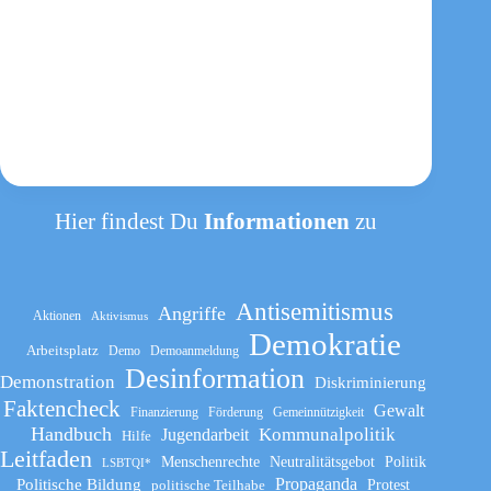
Hier findest Du
Informationen
zu
Antisemitismus
Angriffe
Aktionen
Aktivismus
Demokratie
Arbeitsplatz
Demo
Demoanmeldung
Desinformation
Demonstration
Diskriminierung
Faktencheck
Gewalt
Finanzierung
Förderung
Gemeinnützigkeit
Handbuch
Kommunalpolitik
Jugendarbeit
Hilfe
Leitfaden
Menschenrechte
Neutralitätsgebot
Politik
LSBTQI*
Propaganda
Politische Bildung
politische Teilhabe
Protest