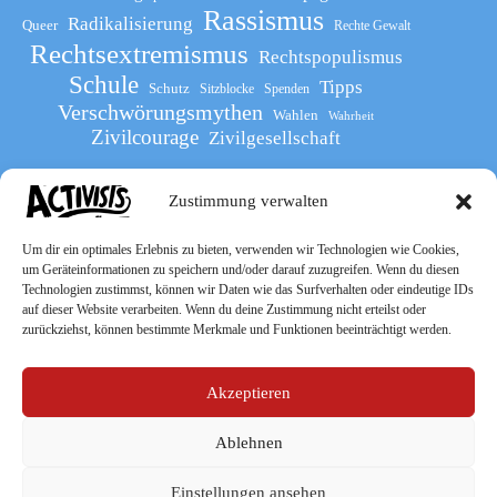
Rassismus
Radikalisierung
Queer
Rechte Gewalt
Rechtsextremismus
Rechtspopulismus
Schule
Tipps
Schutz
Sitzblocke
Spenden
Verschwörungsmythen
Wahlen
Wahrheit
Zivilcourage
Zivilgesellschaft
Zustimmung verwalten
Werde Teil
des The Activists Guide
Um dir ein optimales Erlebnis zu bieten, verwenden wir Technologien wie Cookies,
um Geräteinformationen zu speichern und/oder darauf zuzugreifen. Wenn du diesen
Technologien zustimmst, können wir Daten wie das Surfverhalten oder eindeutige IDs
auf dieser Website verarbeiten. Wenn du deine Zustimmung nicht erteilst oder
zurückziehst, können bestimmte Merkmale und Funktionen beeinträchtigt werden.
Akzeptieren
Ablehnen
Socialmedia
Einstellungen ansehen