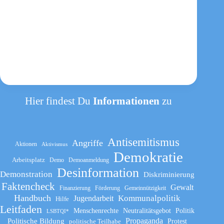
Hier findest Du
Informationen
zu
Antisemitismus
Angriffe
Aktionen
Aktivismus
Demokratie
Arbeitsplatz
Demo
Demoanmeldung
Desinformation
Demonstration
Diskriminierung
Faktencheck
Gewalt
Finanzierung
Förderung
Gemeinnützigkeit
Handbuch
Kommunalpolitik
Jugendarbeit
Hilfe
Leitfaden
Menschenrechte
Neutralitätsgebot
Politik
LSBTQI*
Propaganda
Politische Bildung
politische Teilhabe
Protest