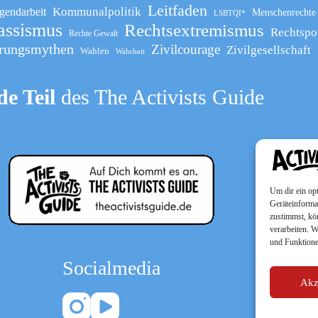
Leitfaden
Kommunalpolitik
gendarbeit
Menschenrechte
LSBTQI*
assismus
Rechtsextremismus
Rechtspo
Rechte Gewalt
rungsmythen
Zivilcourage
Zivilgesellschaft
Wahlen
Wahrheit
e Teil
des The Activists Guide
Um dir ein op
Geräteinforma
zustimmst, kö
verarbeiten. 
und Funktione
Socialmedia
Akz