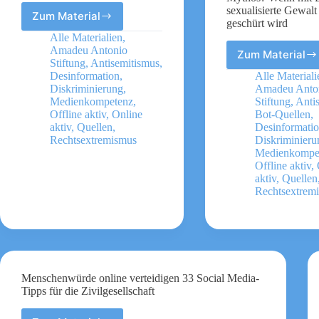
sexualisierte Gewalt
Zum Material
Digitaler
geschürt wird
Selbstschutz
Alle Materialien
,
–
Amadeu Antonio
Zum Material
Das
Liste
Stiftung
,
Antisemitismus
,
Bild
mit
Desinformation
,
Alle Materiali
des
Diskriminierung
,
Amadeu Anto
praktischen
„übergri
Medienkompetenz
,
Stiftung
,
Anti
Tools
Fremde
Offline aktiv
,
Online
Bot-Quellen
,
aktiv
,
Quellen
,
Desinformati
warum
Rechtsextremismus
Diskriminieru
ist
Medienkompe
es
Offline aktiv
,
ein
aktiv
,
Quellen
Mythos
Rechtsextrem
Wenn
mit
Lügen
über
sexualis
Gewalt
Hass
Menschenwürde online verteidigen 33 Social Media-
geschür
Tipps für die Zivilgesellschaft
wird