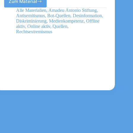
Zum Material
deconstruct
antisemitism!
Alle Materialien
,
Amadeu Antonio Stiftung
,
Antisemitische
Antisemitismus
,
Bot-Quellen
,
Desinformation
,
Codes
Diskriminierung
,
Medienkompetenz
,
Offline
und
aktiv
,
Online aktiv
,
Quellen
,
Rechtsextremismus
Metaphern
erkennen