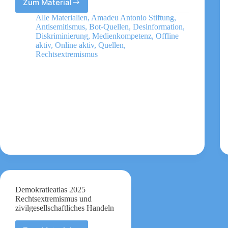
Zum Material
Menschenwürde
online
Alle Materialien
,
Amadeu Antonio Stiftung
,
verteidigen
Antisemitismus
,
Bot-Quellen
,
Desinformation
,
33
Diskriminierung
,
Medienkompetenz
,
Offline
Social
aktiv
,
Online aktiv
,
Quellen
,
Rechtsextremismus
Media-
Tipps
für
die
Zivilgesellschaft
Demokratieatlas 2025
Rechtsextremismus und
zivilgesellschaftliches Handeln