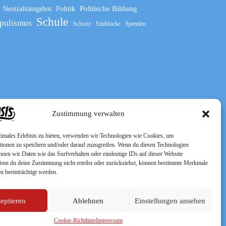
Politische Bildung
Neutralitätsgebot
Politik
Schule
pulismus
Schutz
Sitzblocke
Spenden
Zustimmung verwalten
timales Erlebnis zu bieten, verwenden wir Technologien wie Cookies, um
tionen zu speichern und/oder darauf zuzugreifen. Wenn du diesen Technologien
nnen wir Daten wie das Surfverhalten oder eindeutige IDs auf dieser Website
Wenn du deine Zustimmung nicht erteilst oder zurückziehst, können bestimmte Merkmale
n beeinträchtigt werden.
eptieren
Ablehnen
Einstellungen ansehen
Cookie-Richtlinie
Impressum