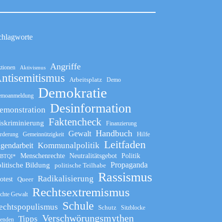
chlagworte
Angriffe
tionen
Aktivismus
ntisemitismus
Arbeitsplatz
Demo
Demokratie
moanmeldung
Desinformation
emonstration
Faktencheck
iskriminierung
Finanzierung
Handbuch
Gewalt
Hilfe
rderung
Gemeinnützigkeit
Leitfaden
Kommunalpolitik
ugendarbeit
Menschenrechte
Neutralitätsgebot
Politik
BTQI*
Propaganda
litische Bildung
politische Teilhabe
Rassismus
Radikalisierung
otest
Queer
Rechtsextremismus
chte Gewalt
Schule
echtspopulismus
Schutz
Sitzblocke
Verschwörungsmythen
Tipps
enden