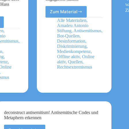
 Hass
W
Z
Zum Material
Antisemitismus
Wie
Alle Materialien
,
Du
Amadeu Antonio
Dich
en
,
Stiftung
,
Antisemitismus
,
gegen
nio
Bot-Quellen
,
ffigen
semitismus
,
Desinformation
,
Antisemintismus
n“
Diskriminierung
,
engagieren
on
,
Medienkompetenz
,
kannst
ng
,
Offline aktiv
,
Online
tenz
,
aktiv
,
Quellen
,
Online
Rechtsextremismus
,
?
ismus
ierte
deconstruct antisemitism! Antisemitische Codes und
t
Metaphern erkennen