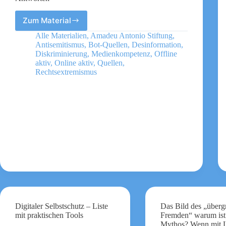
Zum Material
Gaming
und
Alle Materialien
,
Amadeu Antonio Stiftung
,
Rechtsextremismus
Antisemitismus
,
Bot-Quellen
,
Desinformation
,
–
Diskriminierung
,
Medienkompetenz
,
Offline
25
aktiv
,
Online aktiv
,
Quellen
,
Rechtsextremismus
Fragen
und
Antworten
Digitaler Selbstschutz – Liste
Das Bild des „übergr
mit praktischen Tools
Fremden“ warum ist 
Mythos? Wenn mit 