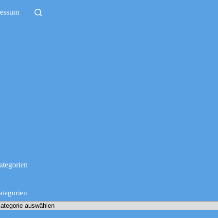
ressum
ategorien
ategorien