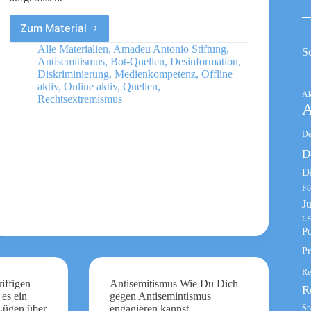
Zum Material
Entschwörungsquartett
–
Alle Materialien
,
Amadeu Antonio Stiftung
,
S
Alte
Antisemitismus
,
Bot-Quellen
,
Desinformation
,
und
Diskriminierung
,
Medienkompetenz
,
Offline
neue
aktiv
,
Online aktiv
,
Quellen
,
Ak
Rechtsextremismus
Mythen
A
aufgemischt
De
D
D
Fö
J
LS
Po
Pr
Re
iffigen
Antisemitismus Wie Du Dich
R
es ein
gegen Antisemintismus
Sp
Lügen über
engagieren kannst