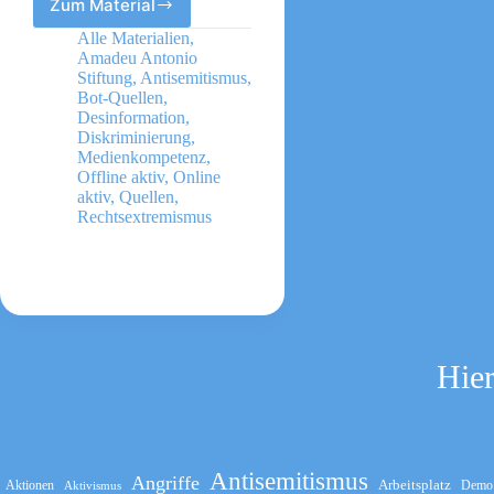
Zum Material
Demokratieatlas
2025
Alle Materialien
,
Rechtsextremismus
Amadeu Antonio
und
Stiftung
,
Antisemitismus
,
zivilgesellschaftliches
Bot-Quellen
,
Desinformation
,
Handeln
Diskriminierung
,
Medienkompetenz
,
Offline aktiv
,
Online
aktiv
,
Quellen
,
Rechtsextremismus
Hier
Antisemitismus
Angriffe
Arbeitsplatz
Aktionen
Demo
Aktivismus