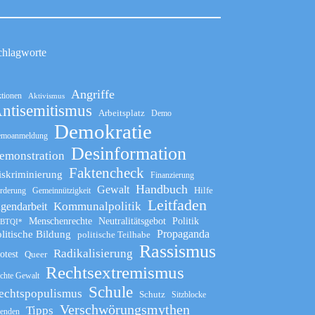
chlagworte
Angriffe
tionen
Aktivismus
ntisemitismus
Arbeitsplatz
Demo
Demokratie
moanmeldung
Desinformation
emonstration
Faktencheck
iskriminierung
Finanzierung
Handbuch
Gewalt
Hilfe
rderung
Gemeinnützigkeit
Leitfaden
Kommunalpolitik
ugendarbeit
Menschenrechte
Neutralitätsgebot
Politik
BTQI*
Propaganda
litische Bildung
politische Teilhabe
Rassismus
Radikalisierung
otest
Queer
Rechtsextremismus
chte Gewalt
Schule
echtspopulismus
Schutz
Sitzblocke
Verschwörungsmythen
Tipps
enden