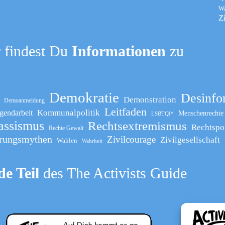
W
Z
 findest Du
Informationen
zu
Demokratie
Desinfo
Demonstration
Demoanmeldung
Leitfaden
Kommunalpolitik
gendarbeit
Menschenrechte
LSBTQI*
assismus
Rechtsextremismus
Rechtspo
Rechte Gewalt
rungsmythen
Zivilcourage
Zivilgesellschaft
Wahlen
Wahrheit
e Teil
des The Activists Guide