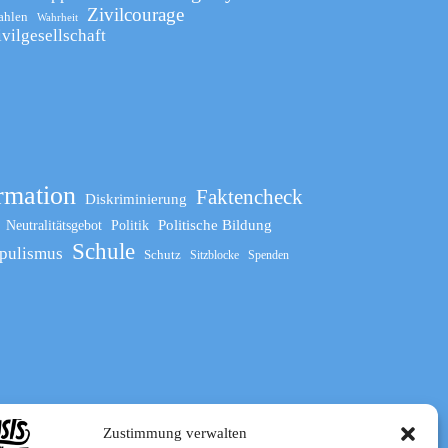
Zivilcourage
ahlen
Wahrheit
ivilgesellschaft
rmation
Faktencheck
Diskriminierung
Politische Bildung
Neutralitätsgebot
Politik
Schule
pulismus
Schutz
Sitzblocke
Spenden
Zustimmung verwalten