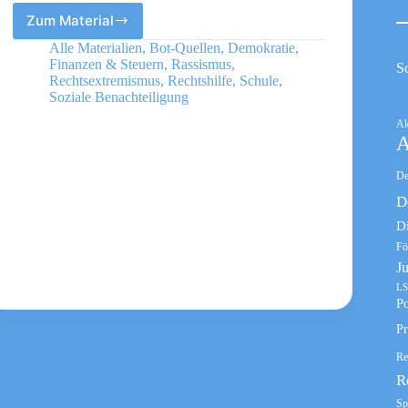
Zum Material
Bundeszentrale
für
Alle Materialien
,
Bot-Quellen
,
Demokratie
,
politische
Finanzen & Steuern
,
Rassismus
,
S
Bildung
Rechtsextremismus
,
Rechtshilfe
,
Schule
,
Soziale Benachteiligung
Ak
A
De
D
D
Fö
J
LS
Po
Pr
Re
R
Sp