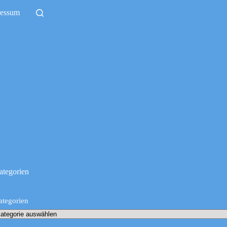
ressum
ategorien
ategorien