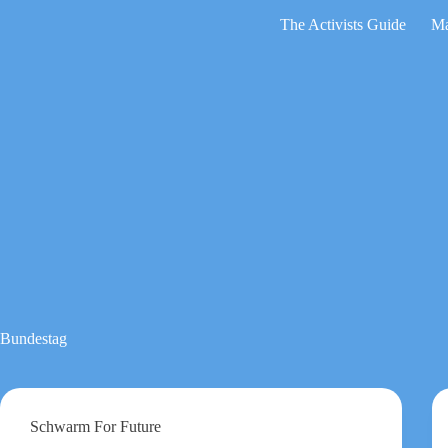
Zum
The Activists Guide
Ma
Inhalt
springen
Keine
Ergebnisse
Bundestag
Schwarm For Future