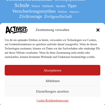
Schule
Tipps
Schutz
Sitzblocke
Spenden
Verschwörungsmythen
Wahlen
Wahrheit
Zivilcourage
Zivilgesellschaft
Zustimmung verwalten
Werde Teil
des The Activists Guide
Um dir ein optimales Erlebnis zu bieten, verwenden wir Technologien wie Cookies,
um Geräteinformationen zu speichern und/oder darauf zuzugreifen. Wenn du diesen
Technologien zustimmst, können wir Daten wie das Surfverhalten oder eindeutige IDs
auf dieser Website verarbeiten. Wenn du deine Zustimmung nicht erteilst oder
zurückziehst, können bestimmte Merkmale und Funktionen beeinträchtigt werden.
Akzeptieren
Ablehnen
Socialmedia
Einstellungen ansehen
Cookie-Richtlinie
Impressum
Copyright © 2026 – „The Activists Guide“ –
Impressum