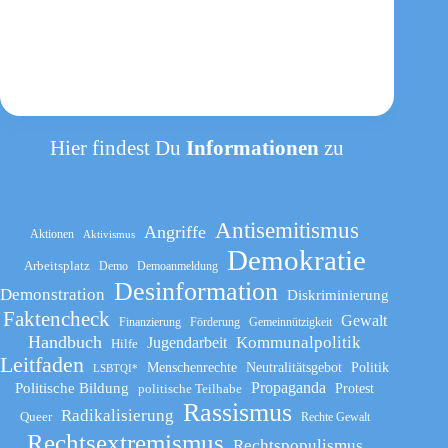
Hier findest Du
Informationen
zu
Antisemitismus
Angriffe
Aktionen
Aktivismus
Demokratie
Arbeitsplatz
Demo
Demoanmeldung
Desinformation
Demonstration
Diskriminierung
Faktencheck
Gewalt
Finanzierung
Förderung
Gemeinnützigkeit
Handbuch
Kommunalpolitik
Jugendarbeit
Hilfe
Leitfaden
Menschenrechte
Neutralitätsgebot
Politik
LSBTQI*
Propaganda
Politische Bildung
politische Teilhabe
Protest
Rassismus
Radikalisierung
Queer
Rechte Gewalt
Rechtsextremismus
Rechtspopulismus