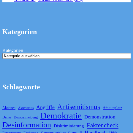
Roma
Landesverband
Baden-
Württemberg
Kategorien
Kategorien
Schlagworte
Antisemitismus
Angriffe
Arbeitsplatz
Aktionen
Aktivismus
Demokratie
Demonstration
Demo
Demoanmeldung
Desinformation
Faktencheck
Diskriminierung
Handbuch
Gewalt
Hilfe
Finanzierung
Förderung
Gemeinnützigkeit