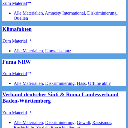
Women’s
Zum Material
Rights
–
Alle Materialien
,
Amnesty International
,
Diskriminierung
,
Aufklärung
Quellen
Klimafakten
Klimafakten
Zum Material
Alle Materialien
,
Umweltschutz
Fuma NRW
Fuma
Zum Material
NRW
Alle Materialien
,
Diskriminierung
,
Hass
,
Offline aktiv
Verband deutscher Sinti & Roma Landesverband
Baden-Württemberg
Verband
Zum Material
deutscher
Sinti
Alle Materialien
,
Diskriminierung
,
Gewalt
,
Rassismus
,
&
Rechtshilfe
,
Soziale Benachteiligung