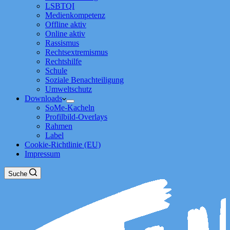
LSBTQI
Medienkompetenz
Offline aktiv
Online aktiv
Rassismus
Rechtsextremismus
Rechtshilfe
Schule
Soziale Benachteiligung
Umweltschutz
Downloads
SoMe-Kacheln
Profilbild-Overlays
Rahmen
Label
Cookie-Richtlinie (EU)
Impressum
Suche