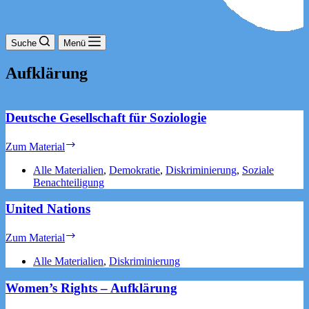
Suche
Menü
Aufklärung
Deutsche Gesellschaft für Soziologie
Deutsche
Zum Material
Gesellschaft
für
Alle Materialien
,
Demokratie
,
Diskriminierung
,
Soziale
Soziologie
Benachteiligung
United Nations
United
Zum Material
Nations
Alle Materialien
,
Diskriminierung
Women’s Rights – Aufklärung