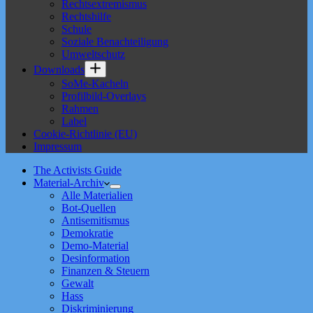
Rechtsextremismus
Rechtshilfe
Schule
Soziale Benachteiligung
Umweltschutz
Downloads
SoMe-Kacheln
Profilbild-Overlays
Rahmen
Label
Cookie-Richtlinie (EU)
Impressum
The Activists Guide
Material-Archiv
Alle Materialien
Bot-Quellen
Antisemitismus
Demokratie
Demo-Material
Desinformation
Finanzen & Steuern
Gewalt
Hass
Diskriminierung