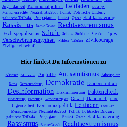
Leitfaden
Kommunalpolitik
Jugendarbeit
LSBTQI*
Politische Bildung
Menschenrechte
Neutralitätsgebot
Politik
Propaganda
Radikalisierung
politische Teilhabe
Protest
Queer
Rassismus
Rechtsextremismus
Rechte Gewalt
Schule
Rechtspopulismus
Tipps
Schutz
Sitzblocke
Spenden
Verschwörungsmythen
Zivilcourage
Wahlen
Wahrheit
Zivilgesellschaft
Hier findest Du
Informationen
zu
Antisemitismus
Angriffe
Arbeitsplatz
Aktionen
Aktivismus
Demokratie
Demonstration
Demo
Demoanmeldung
Desinformation
Faktencheck
Diskriminierung
Handbuch
Gewalt
Hilfe
Finanzierung
Förderung
Gemeinnützigkeit
Leitfaden
Kommunalpolitik
Jugendarbeit
LSBTQI*
Politische Bildung
Menschenrechte
Neutralitätsgebot
Politik
Propaganda
Radikalisierung
politische Teilhabe
Protest
Queer
Rassismus
Rechtsextremismus
Rechte Gewalt