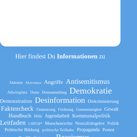
Hier findest Du
Informationen
zu
Antisemitismus
Angriffe
Aktionen
Aktivismus
Demokratie
Arbeitsplatz
Demo
Demoanmeldung
Desinformation
Demonstration
Diskriminierung
Faktencheck
Gewalt
Finanzierung
Förderung
Gemeinnützigkeit
Handbuch
Kommunalpolitik
Jugendarbeit
Hilfe
Leitfaden
Menschenrechte
Neutralitätsgebot
Politik
LSBTQI*
Propaganda
Politische Bildung
politische Teilhabe
Protest