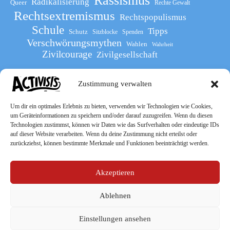
Rassismus
Radikalisierung
Queer
Rechte Gewalt
Rechtsextremismus
Rechtspopulismus
Schule
Tipps
Schutz
Sitzblocke
Spenden
Verschwörungsmythen
Wahlen
Wahrheit
Zivilcourage
Zivilgesellschaft
Zustimmung verwalten
Werde Teil
des The Activists Guide
Um dir ein optimales Erlebnis zu bieten, verwenden wir Technologien wie Cookies,
um Geräteinformationen zu speichern und/oder darauf zuzugreifen. Wenn du diesen
Technologien zustimmst, können wir Daten wie das Surfverhalten oder eindeutige IDs
auf dieser Website verarbeiten. Wenn du deine Zustimmung nicht erteilst oder
zurückziehst, können bestimmte Merkmale und Funktionen beeinträchtigt werden.
Akzeptieren
Ablehnen
Socialmedia
Einstellungen ansehen