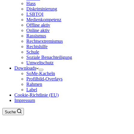
Hass
Diskriminierung
LSBTQI
Medienkompetenz
Offline aktiv
Online aktiv
Rassismus
Rechtsextremismus
Rechtshilfe
Schule
Soziale Benachteiligung
Umweltschutz
Downloads
SoMe-Kacheln
Profilbild-Overlays
Rahmen
Label
Cookie-Richtlinie (EU)
Impressum
Suche