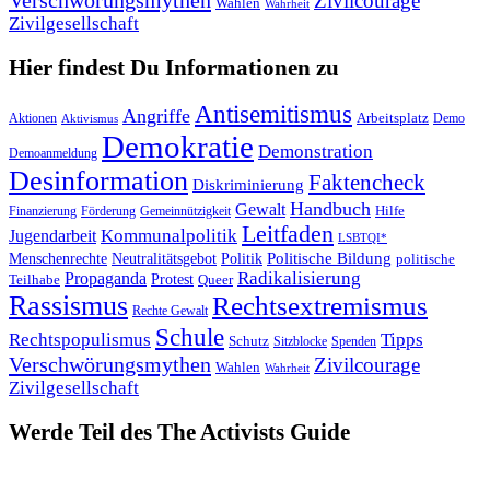
Verschwörungsmythen
Zivilcourage
Wahlen
Wahrheit
Zivilgesellschaft
Hier findest Du
Informationen
zu
Antisemitismus
Angriffe
Arbeitsplatz
Aktionen
Demo
Aktivismus
Demokratie
Demonstration
Demoanmeldung
Desinformation
Faktencheck
Diskriminierung
Handbuch
Gewalt
Hilfe
Finanzierung
Förderung
Gemeinnützigkeit
Leitfaden
Kommunalpolitik
Jugendarbeit
LSBTQI*
Politische Bildung
Menschenrechte
Neutralitätsgebot
Politik
politische
Propaganda
Radikalisierung
Teilhabe
Protest
Queer
Rassismus
Rechtsextremismus
Rechte Gewalt
Schule
Rechtspopulismus
Tipps
Schutz
Sitzblocke
Spenden
Verschwörungsmythen
Zivilcourage
Wahlen
Wahrheit
Zivilgesellschaft
Werde Teil
des The Activists Guide