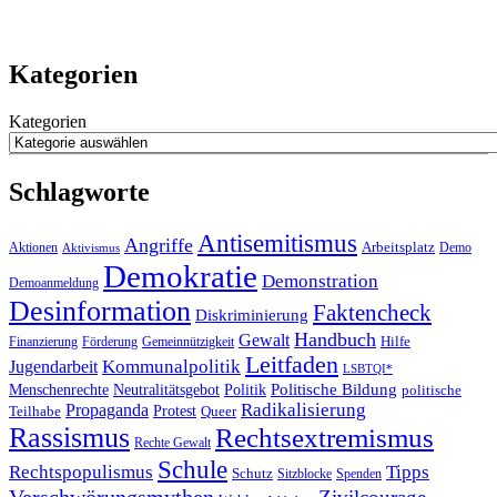
Kategorien
Kategorien
Schlagworte
Antisemitismus
Angriffe
Arbeitsplatz
Aktionen
Demo
Aktivismus
Demokratie
Demonstration
Demoanmeldung
Desinformation
Faktencheck
Diskriminierung
Handbuch
Gewalt
Hilfe
Finanzierung
Förderung
Gemeinnützigkeit
Leitfaden
Kommunalpolitik
Jugendarbeit
LSBTQI*
Politische Bildung
Menschenrechte
Neutralitätsgebot
Politik
politische
Propaganda
Radikalisierung
Teilhabe
Protest
Queer
Rassismus
Rechtsextremismus
Rechte Gewalt
Schule
Rechtspopulismus
Tipps
Schutz
Sitzblocke
Spenden