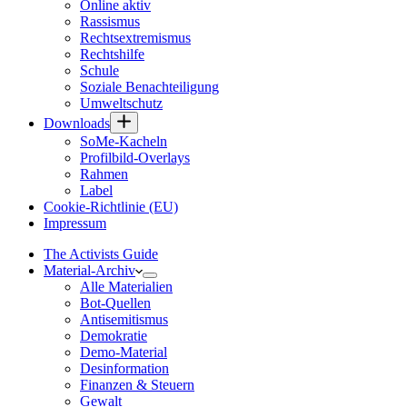
Online aktiv
Rassismus
Rechtsextremismus
Rechtshilfe
Schule
Soziale Benachteiligung
Umweltschutz
Downloads
SoMe-Kacheln
Profilbild-Overlays
Rahmen
Label
Cookie-Richtlinie (EU)
Impressum
The Activists Guide
Material-Archiv
Alle Materialien
Bot-Quellen
Antisemitismus
Demokratie
Demo-Material
Desinformation
Finanzen & Steuern
Gewalt